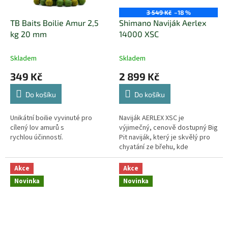
3 549 Kč
–18 %
TB Baits Boilie Amur 2,5
Shimano Naviják Aerlex
kg 20 mm
14000 XSC
Skladem
Skladem
349 Kč
2 899 Kč
Do košíku
Do košíku
Unikátní boilie vyvinuté pro
Naviják AERLEX XSC je
cílený lov amurů s
výjimečný, cenově dostupný Big
rychlou účinností.
Pit naviják, který je skvělý pro
chyatání ze břehu, kde
potřebujete daleké náhozy.
Akce
Akce
Novinka
Novinka