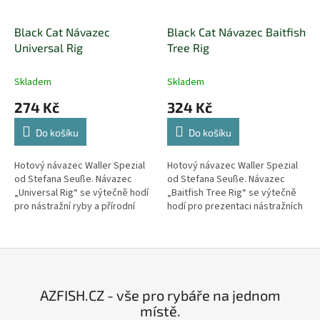
Black Cat Návazec
Black Cat Návazec Baitfish
Universal Rig
Tree Rig
Skladem
Skladem
274 Kč
324 Kč
Do košíku
Do košíku
Hotový návazec Waller Spezial
Hotový návazec Waller Spezial
od Stefana Seuße. Návazec
od Stefana Seuße. Návazec
„Universal Rig“ se výtečně hodí
„Baitfish Tree Rig“ se výtečně
pro nástražní ryby a přírodní
hodí pro prezentaci nástražních
nástrahy při prezentacích na
ryb a jiných přírodních nástrah
montážích s bójemi, splávky a...
těsně nade dnem.
AZFISH.CZ - vše pro rybáře na jednom
místě.