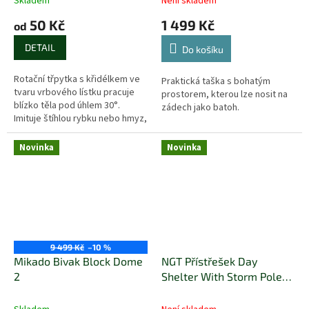
Skladem
Není skladem
50 Kč
1 499 Kč
od
DETAIL
Do košíku
Rotační třpytka s křidélkem ve
Praktická taška s bohatým
tvaru vrbového lístku pracuje
prostorem, kterou lze nosit na
blízko těla pod úhlem 30°.
zádech jako batoh.
Imituje štíhlou rybku nebo hmyz,
vhodná pro vedení při dně v
hlubokých vodách. Na řekách...
Novinka
Novinka
9 499 Kč
–10 %
Mikado Bivak Block Dome
NGT Přístřešek Day
2
Shelter With Storm Poles
50"