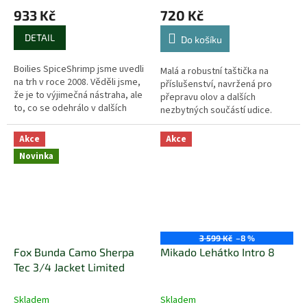
933 Kč
720 Kč
DETAIL
Do košíku
Boilies SpiceShrimp jsme uvedli
Malá a robustní taštička na
na trh v roce 2008. Věděli jsme,
příslušenství, navržená pro
že je to výjimečná nástraha, ale
přepravu olov a dalších
to, co se odehrálo v dalších
nezbytných součástí udice.
letech, předčilo naše
očekávání.
Akce
Akce
Novinka
3 599 Kč
–8 %
Fox Bunda Camo Sherpa
Mikado Lehátko Intro 8
Tec 3/4 Jacket Limited
Skladem
Skladem