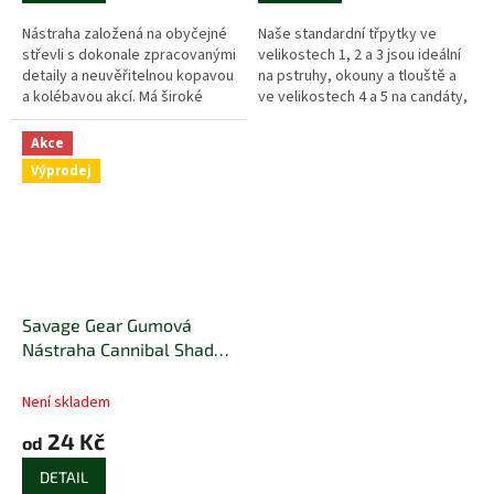
Nástraha založená na obyčejné
Naše standardní třpytky ve
střevli s dokonale zpracovanými
velikostech 1, 2 a 3 jsou ideální
detaily a neuvěřitelnou kopavou
na pstruhy, okouny a tlouště a
a kolébavou akcí. Má široké
ve velikostech 4 a 5 na candáty,
tělo, perfektně se hodí pro
štiky a lososy.
kulaté i stand-up jigové...
Akce
Výprodej
Savage Gear Gumová
Nástraha Cannibal Shad
Bulk Blue Pearl
Není skladem
24 Kč
od
DETAIL