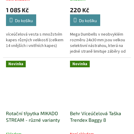
1 085 Kč
220 Kč
Do košíku
Do košíku
víceúčelová vesta s množstvím
Mega Dumbells v neobvyklém
kapes různých velikostí (celkem
rozměru 24x30 mm jsou velkou
14 vnějších i vnitřních kapes)
selektivní nástrahou, která na
jedné straně limituje záběry od
nechtěných ryb, a naopak je
lákavá pro velké trofejní kusy...
Novinka
Novinka
Rotační třpytka MIKADO
Behr Víceúčelová Taška
STREAM - různé varianty
Trendex Baggy 8