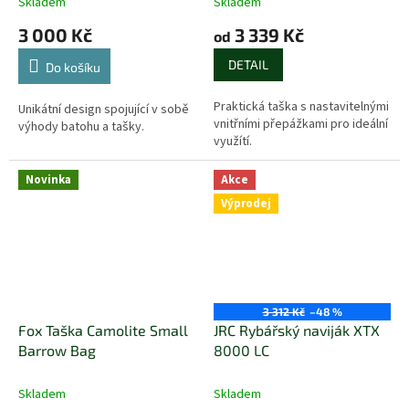
Skladem
Skladem
3 000 Kč
3 339 Kč
od
DETAIL
Do košíku
Praktická taška s nastavitelnými
Unikátní design spojující v sobě
vnitřními přepážkami pro ideální
výhody batohu a tašky.
využítí.
Novinka
Akce
Výprodej
3 312 Kč
–48 %
Fox Taška Camolite Small
JRC Rybářský naviják XTX
Barrow Bag
8000 LC
Skladem
Skladem