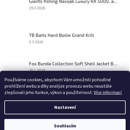
Giants fishing Naviják Luxury RX 5000, akce 1+1 zdarma!
z
5
Hodnocení
29.3.2026
hvězdiček.
produktu
je
1
z
TB Baits Hard Boilie Grand Krill
5
hvězdiček.
Hodnocení
5.3.2026
produktu
je
2
Fox Bunda Collection Soft Shell Jacket Black Orange
z
5
Hodnocení
25.1.2026
hvězdiček.
produktu
Používáme cookies, abychom Vám umožnili pohodlné
je
prohlížení webu a díky analýze provozu webu neustále
5
z
zlepšovali jeho funkce, výkon a použitelnost.
Více informací
Z
5
á
hvězdiček.
Nastavení
Vytvořil Shoptet
p
a
t
Souhlasím
Copyright 2026
AZFISH.CZ
. Všechna práva vyhrazena.
í