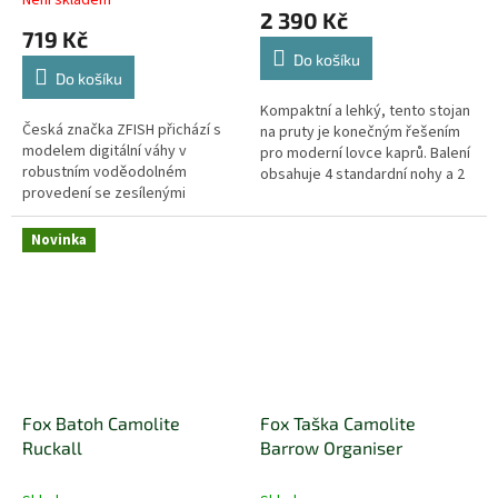
Není skladem
hodnocení
2 390 Kč
produktu
719 Kč
je
Do košíku
4,0
Do košíku
z
5
Kompaktní a lehký, tento stojan
Česká značka ZFISH přichází s
hvězdiček.
na pruty je konečným řešením
modelem digitální váhy v
pro moderní lovce kaprů. Balení
robustním voděodolném
obsahuje 4 standardní nohy a 2
provedení se zesílenými
prodloužené nohy.
sklápěcími rameny pro snadnou
manipulaci a transport.
Novinka
Fox Batoh Camolite
Fox Taška Camolite
Ruckall
Barrow Organiser