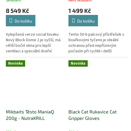
Skladem
Není skladem
8 549 Kč
1 499 Kč
Do košíku
Do košíku
Vylepšená verze social bivaku.
Tento 50-ti palcový přístřešek s
Nový Block Dome 2 je vyšší, má
bouřkovými tyčemi je ideální
větší boční okna pro lepší
ochranou před nepříznivým
ventilaci a speciální dveřní
počasím při rychlé i delší
systém, který lze pomocí
vycházce. Je dostatečně
podpěr využít jako stříšku a...
prostorný, aby pojmul většinu
Novinka
Novinka
židlí a...
Mikbaits Těsto ManiaQ
Black Cat Rukavice Cat
200g - NutraKRILL
Gripper Gloves