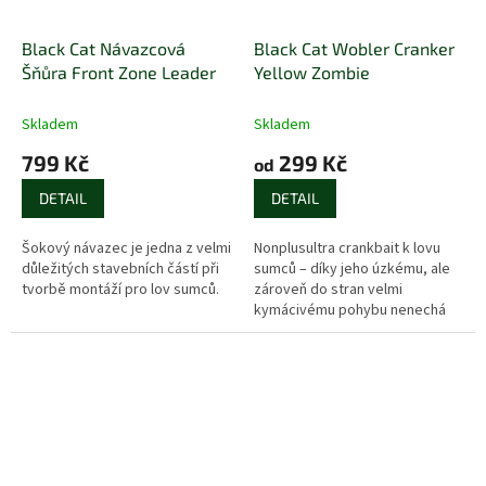
Black Cat Návazcová
Black Cat Wobler Cranker
Šňůra Front Zone Leader
Yellow Zombie
Skladem
Skladem
799 Kč
299 Kč
od
DETAIL
DETAIL
Šokový návazec je jedna z velmi
Nonplusultra crankbait k lovu
důležitých stavebních částí při
sumců – díky jeho úzkému, ale
tvorbě montáží pro lov sumců.
zároveň do stran velmi
kymácivému pohybu nenechá
žádný sumec tuto nástrahu bez
pozornosti.