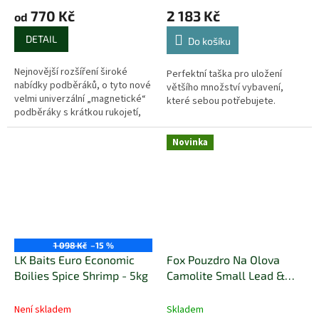
770 Kč
2 183 Kč
od
DETAIL
Do košíku
Nejnovější rozšíření široké
Perfektní taška pro uložení
nabídky podběráků, o tyto nové
většího množství vybavení,
velmi univerzální „magnetické“
které sebou potřebujete.
podběráky s krátkou rukojetí,
které lze použít při brodění
nebo lovu z člunu.
Novinka
1 098 Kč
–15 %
LK Baits Euro Economic
Fox Pouzdro Na Olova
Boilies Spice Shrimp - 5kg
Camolite Small Lead &
Bits Bag
Není skladem
Skladem