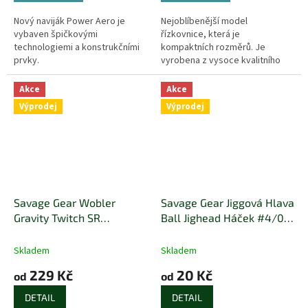
Nový naviják Power Aero je
Nejoblíbenější model
vybaven špičkovými
řízkovnice, která je
technologiemi a konstrukčními
kompaktních rozměrů. Je
prvky.
vyrobena z vysoce kvalitního
recyklovatelného plastu, který
je odolný vůči UV záření.
Akce
Akce
Výprodej
Výprodej
Savage Gear Wobler
Savage Gear Jiggová Hlava
Gravity Twitch SR
Ball Jighead Háček #4/0 -
Suspending Roach
1ks
Skladem
Skladem
229 Kč
20 Kč
od
od
DETAIL
DETAIL