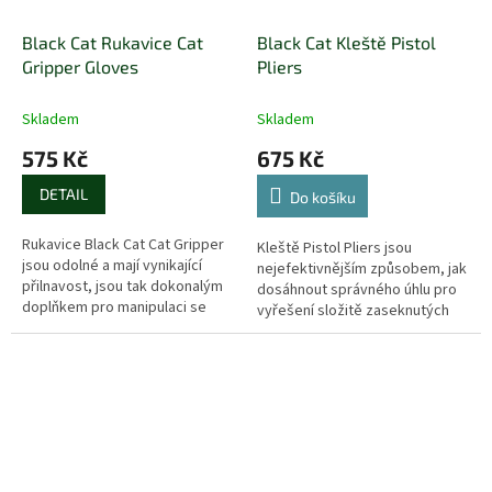
Black Cat Rukavice Cat
Black Cat Kleště Pistol
Gripper Gloves
Pliers
Skladem
Skladem
575 Kč
675 Kč
DETAIL
Do košíku
Rukavice Black Cat Cat Gripper
Kleště Pistol Pliers jsou
jsou odolné a mají vynikající
nejefektivnějším způsobem, jak
přilnavost, jsou tak dokonalým
dosáhnout správného úhlu pro
doplňkem pro manipulaci se
vyřešení složitě zaseknutých
sumci.
háčků.