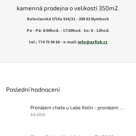
kamenná prodejna o velikosti 350m2.
Boleslavská třída 536/31 - 288 02 Nymburk
Po - Pá: 8:00hod. - 17:00hod. So: 8 - 12hod.
tel.: 774 75 90 60 - e-mail:
info@azfish.cz
Poslední hodnocení
Pronájem chata u Labe Kolín - pronájem - 1 noc
Hodnocení
4.6.2026
produktu
je
5