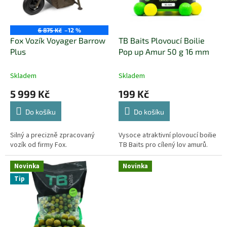
6 875 Kč
–12 %
Fox Vozík Voyager Barrow
TB Baits Plovoucí Boilie
Plus
Pop up Amur 50 g 16 mm
Skladem
Skladem
5 999 Kč
199 Kč
Do košíku
Do košíku
Silný a precizně zpracovaný
Vysoce atraktivní plovoucí boilie
vozík od firmy Fox.
TB Baits pro cílený lov amurů.
Novinka
Novinka
Tip