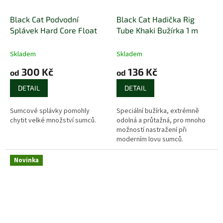
Black Cat Podvodní
Black Cat Hadička Rig
Splávek Hard Core Float
Tube Khaki Bužírka 1 m
Skladem
Skladem
300 Kč
136 Kč
od
od
DETAIL
DETAIL
Sumcové splávky pomohly
Speciální bužírka, extrémně
chytit velké množství sumců.
odolná a průtažná, pro mnoho
možností nastražení při
moderním lovu sumců.
Novinka