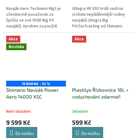
Naviják Aero Technium MgS je
Ultegra XR XSD hrdě sedí na
všeobecně považován za
vrcholu nejoblíbenější rodiny
špičku ve své třídě Big Pit
navijáků Ultegra Big
navijáků. Vyroben za použití
Pit/Surfcasting od Shimano.
nejnovějších, Shimano
technologií, včetně použití delší
Akce
Akce
45mm cívky a...
Novinka
11 249 Kč
–14 %
Shimano Naviják Power
Plastilys Řízkovnice 18L +
Aero 14000 XSC
vzduchování zdarma!!
Není skladem
Skladem
9 599 Kč
599 Kč
Do košíku
Do košíku