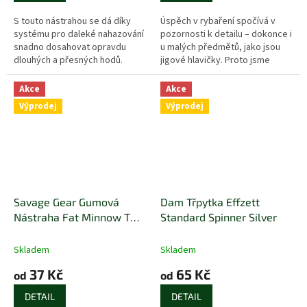
S touto nástrahou se dá díky
Úspěch v rybaření spočívá v
systému pro daleké nahazování
pozornosti k detailu – dokonce i
snadno dosahovat opravdu
u malých předmětů, jako jsou
dlouhých a přesných hodů.
jigové hlavičky. Proto jsme
Obsahuje vestavěné chrastítko,
navrhli tyto kulaté jigové
které vysílá velmi...
hlavičky s ultra ostrými...
Akce
Akce
Výprodej
Výprodej
Savage Gear Gumová
Dam Třpytka Effzett
Nástraha Fat Minnow T
Standard Spinner Silver
Tail Bulk - Smelt
Skladem
Skladem
37 Kč
65 Kč
od
od
DETAIL
DETAIL