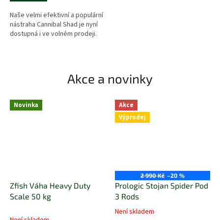
Naše velmi efektivní a populární
nástraha Cannibal Shad je nyní
dostupná i ve volném prodeji.
Akce a novinky
Novinka
Akce
Výprodej
2 990 Kč
–20 %
Zfish Váha Heavy Duty
Prologic Stojan Spider Pod
Scale 50 kg
3 Rods
Není skladem
Průměrné