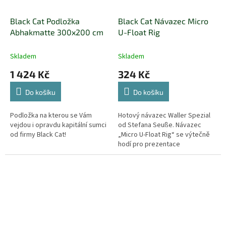
Black Cat Podložka
Black Cat Návazec Micro
Abhakmatte 300x200 cm
U-Float Rig
Skladem
Skladem
1 424 Kč
324 Kč
Do košíku
Do košíku
Podložka na kterou se Vám
Hotový návazec Waller Spezial
vejdou i opravdu kapitální sumci
od Stefana Seuße. Návazec
od firmy Black Cat!
„Micro U-Float Rig“ se výtečně
hodí pro prezentace
nástražních ryb a přírodních
nástrah těsně nade dnem v
kamenných...