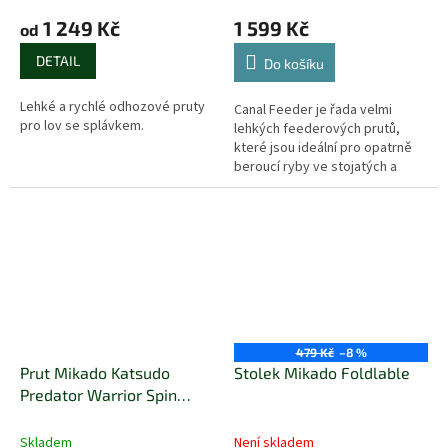
1 249 Kč
1 599 Kč
od
DETAIL
Do košíku
Lehké a rychlé odhozové pruty
Canal Feeder je řada velmi
pro lov se splávkem.
lehkých feederových prutů,
které jsou ideální pro opatrně
beroucí ryby ve stojatých a
pomalu tekoucích kanálech.
479 Kč
–8 %
Prut Mikado Katsudo
Stolek Mikado Foldlable
Predator Warrior Spin
2,25m 8-40gr
Skladem
Není skladem