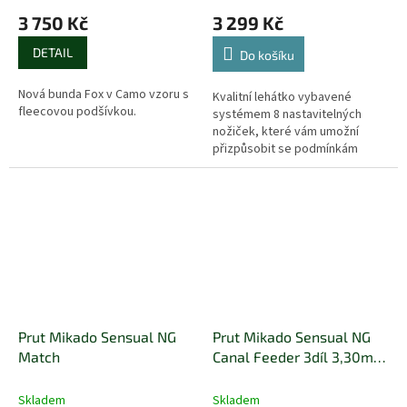
3 750 Kč
3 299 Kč
DETAIL
Do košíku
Nová bunda Fox v Camo vzoru s
Kvalitní lehátko vybavené
fleecovou podšívkou.
systémem 8 nastavitelných
nožiček, které vám umožní
přizpůsobit se podmínkám
lovného místa. Bezkonkurenční
poměr ceny a kvality zajišťuje
dostupnost...
Prut Mikado Sensual NG
Prut Mikado Sensual NG
Match
Canal Feeder 3díl 3,30m
50gr
Skladem
Skladem