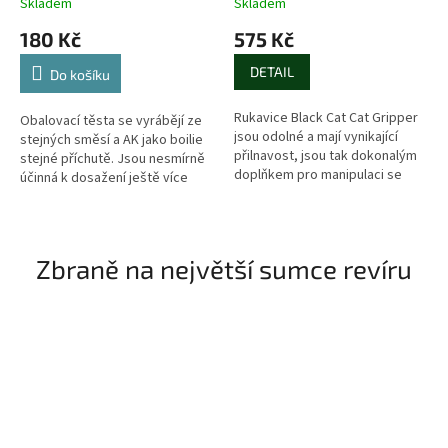
Skladem
Skladem
180 Kč
575 Kč
DETAIL
Do košíku
Rukavice Black Cat Cat Gripper
Obalovací těsta se vyrábějí ze
jsou odolné a mají vynikající
stejných směsí a AK jako boilie
přilnavost, jsou tak dokonalým
stejné příchutě. Jsou nesmírně
doplňkem pro manipulaci se
účinná k dosažení ještě více
sumci.
záběrů.
Zbraně na největší sumce revíru