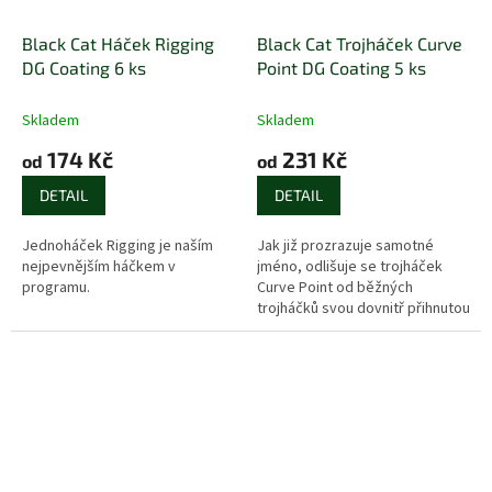
Black Cat Háček Rigging
Black Cat Trojháček Curve
DG Coating 6 ks
Point DG Coating 5 ks
Skladem
Skladem
174 Kč
231 Kč
od
od
DETAIL
DETAIL
Jednoháček Rigging je naším
Jak již prozrazuje samotné
nejpevnějším háčkem v
jméno, odlišuje se trojháček
programu.
Curve Point od běžných
trojháčků svou dovnitř přihnutou
špičkou.