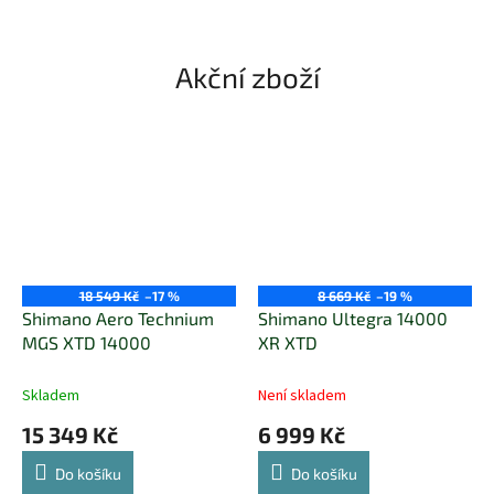
Akční zboží
18 549 Kč
–17 %
8 669 Kč
–19 %
Shimano Aero Technium
Shimano Ultegra 14000
MGS XTD 14000
XR XTD
Skladem
Není skladem
15 349 Kč
6 999 Kč
Do košíku
Do košíku