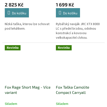
2 825 Kč
1 699 Kč
Do košíku
Do košíku
Nízká taška, kterou lze schovat
Rybářský naviják JRC XTX 8000
pod lehátkem.
LC s přední brzdou, odolnou
konstrukcí a kovovou
velkokapacitní cívkou.
Novinka
Novinka
Fox Rage Short Mag - Více
Fox Taška Camolite
variant
Compact Carryall
Skladem
Skladem