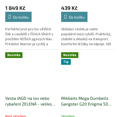
1 849 Kč
439 Kč
Do košíku
Do košíku
Perfektní prut pro lov větších
Skládací stolek je velmi
štik a candátů v říčních tůních s
populární mezi rybáři. Praktický,
použitím těžších jigových hlav.
stabilní a skladný na transport.
Predator Warrior je rychlý a
Komfortní držáky na nápoje. Váš
lehký zároveň, s očky typu K,
oblíbený nápoj se nevylije.
dřevěnou...
Novinka
Novinka
Tip
Vesta JAGD na lov nebo
Mikbaits Mega Dumbells
rybaření ZELENÁ - velikost
Gangster G20 Enigma 500
M
ml 24x30 mm
Není skladem
Skladem