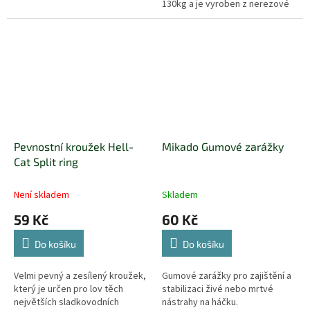
130kg a je vyroben z nerezové
oceli.
Pevnostní kroužek Hell-
Mikado Gumové zarážky
Cat Split ring
Není skladem
Skladem
59 Kč
60 Kč
Do košíku
Do košíku
Velmi pevný a zesílený kroužek,
Gumové zarážky pro zajištění a
který je určen pro lov těch
stabilizaci živé nebo mrtvé
největších sladkovodních
nástrahy na háčku.