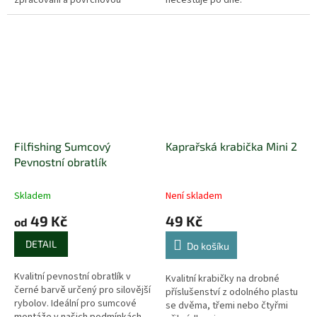
úpravu.
Filfishing Sumcový
Kaprařská krabička Mini 2
Pevnostní obratlík
Skladem
Není skladem
49 Kč
49 Kč
od
DETAIL
Do košíku
Kvalitní pevnostní obratlík v
Kvalitní krabičky na drobné
černé barvě určený pro silovější
příslušenství z odolného plastu
rybolov. Ideální pro sumcové
se dvěma, třemi nebo čtyřmi
montáže v našich podmínkách.