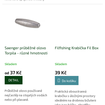
Saenger průběžné olovo
Filfishing Krabička Fil Box
Torpila - různé hmotnosti
Skladem
Skladem
37 Kč
39 Kč
od
DETAIL
Do košíku
Průběžné olovo používané
Praktická oboustranná
nejčastěji na stojatých vodách
krabička s úložnými prostory
nebo při plavané.
ideálními na drobnou bižuterii