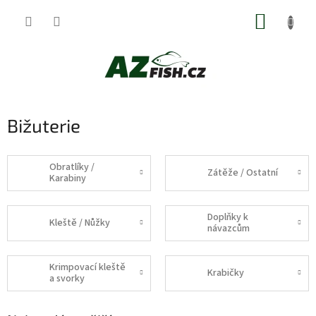
Přejít
NÁKUP
na
obsah
KOŠÍK
Bižuterie
Obratlíky /
Zátěže / Ostatní
Karabiny
Doplňky k
Kleště / Nůžky
návazcům
Krimpovací kleště
Krabičky
a svorky