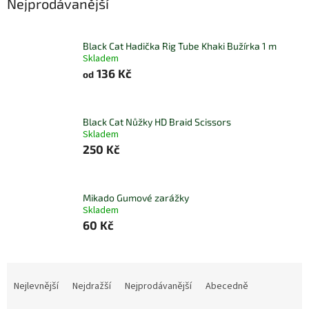
Nejprodávanější
Black Cat Hadička Rig Tube Khaki Bužírka 1 m
Skladem
136 Kč
od
Black Cat Nůžky HD Braid Scissors
Skladem
250 Kč
Mikado Gumové zarážky
Skladem
60 Kč
Ř
a
Nejlevnější
Nejdražší
Nejprodávanější
Abecedně
z