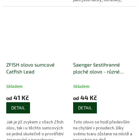
jako jsou háčky, obratlíky,
karabinky, kroužky a mnoho
dalších drobností, které jsou
stále...
ZFISH olovo sumcové
Saenger šestihranné
Catfish Lead
ploché olovo - různé
hmotnosti
Skladem
Skladem
41 Kč
44 Kč
od
od
DETAIL
DETAIL
Jak je již zvykem z všech Zfish
Toto olovo se hodí především
olov, tak i u těchto sumcových
na chytání v proudech. Díky
se jedná skutečně o prvotřídní
svému tvaru zůstane na místě a
zpracování a povrchovou
necestuje po dně.