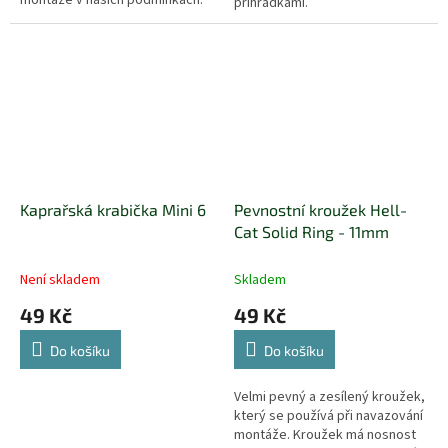
přihrádkami.
Kaprařská krabička Mini 6
Pevnostní kroužek Hell-
Cat Solid Ring - 11mm
Není skladem
Skladem
49 Kč
49 Kč
Do košíku
Do košíku
Velmi pevný a zesílený kroužek,
který se používá při navazování
montáže. Kroužek má nosnost