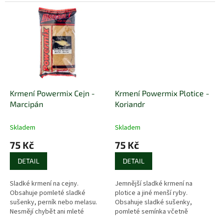
upravených surovin, které jsou
zárukou vysoké atraktivity.
Krmení Powermix Cejn -
Krmení Powermix Plotice -
Marcipán
Koriandr
Skladem
Skladem
75 Kč
75 Kč
DETAIL
DETAIL
Sladké krmení na cejny.
Jemnější sladké krmení na
Obsahuje pomleté sladké
plotice a jiné menší ryby.
sušenky, perník nebo melasu.
Obsahuje sladké sušenky,
Nesmějí chybět ani mleté
pomleté semínka včetně