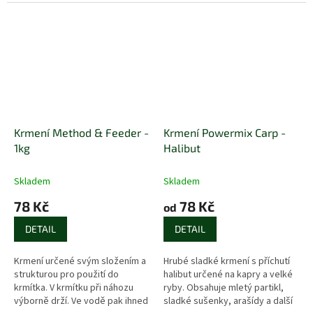
anglické vločky.
konopí, které je pro plotice
neodolatelné.
Krmení Method & Feeder -
Krmení Powermix Carp -
1kg
Halibut
Skladem
Skladem
78 Kč
78 Kč
od
DETAIL
DETAIL
Krmení určené svým složením a
Hrubé sladké krmení s příchutí
strukturou pro použití do
halibut určené na kapry a velké
krmítka. V krmítku při náhozu
ryby. Obsahuje mletý partikl,
výborně drží. Ve vodě pak ihned
sladké sušenky, arašídy a další