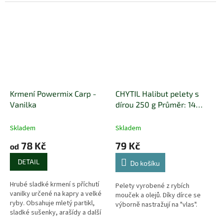
složky lákavé pro kapry.
složky lákavé pro kapry.
Atraktivita byla ještě zvýšena...
Atraktivita byla ještě...
Krmení Powermix Carp -
CHYTIL Halibut pelety s
Vanilka
dírou 250 g Průměr: 14
mm
Skladem
Skladem
78 Kč
79 Kč
od
DETAIL
Do košíku
Hrubé sladké krmení s příchutí
Pelety vyrobené z rybích
vanilky určené na kapry a velké
mouček a olejů. Díky dírce se
ryby. Obsahuje mletý partikl,
výborně nastražují na "vlas".
sladké sušenky, arašídy a další