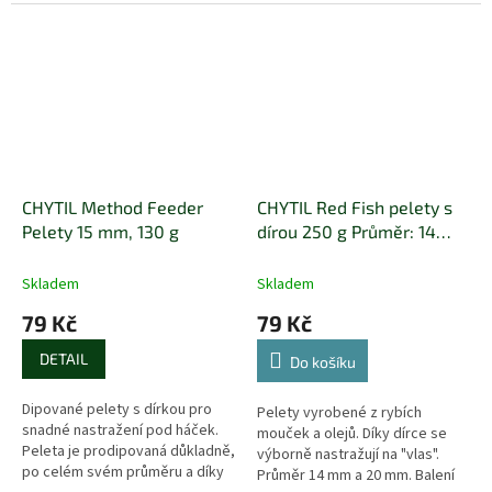
složky lákavé pro kapry.
Atraktivita byla ještě...
CHYTIL Method Feeder
CHYTIL Red Fish pelety s
Pelety 15 mm, 130 g
dírou 250 g Průměr: 14
mm
Skladem
Skladem
79 Kč
79 Kč
DETAIL
Do košíku
Dipované pelety s dírkou pro
Pelety vyrobené z rybích
snadné nastražení pod háček.
mouček a olejů. Díky dírce se
Peleta je prodipovaná důkladně,
výborně nastražují na "vlas".
po celém svém průměru a díky
Průměr 14 mm a 20 mm. Balení