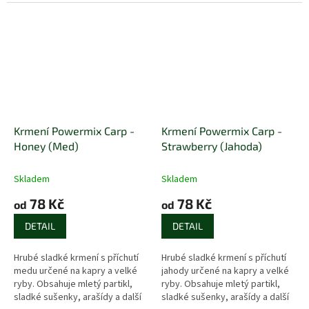
pracuje a láká ryby. Obsahuje
složky lákavé pro kapry.
pomleté semínka, sladké...
Atraktivita byla ještě...
Krmení Powermix Carp -
Krmení Powermix Carp -
Honey (Med)
Strawberry (Jahoda)
Skladem
Skladem
78 Kč
78 Kč
od
od
DETAIL
DETAIL
Hrubé sladké krmení s příchutí
Hrubé sladké krmení s příchutí
medu určené na kapry a velké
jahody určené na kapry a velké
ryby. Obsahuje mletý partikl,
ryby. Obsahuje mletý partikl,
sladké sušenky, arašídy a další
sladké sušenky, arašídy a další