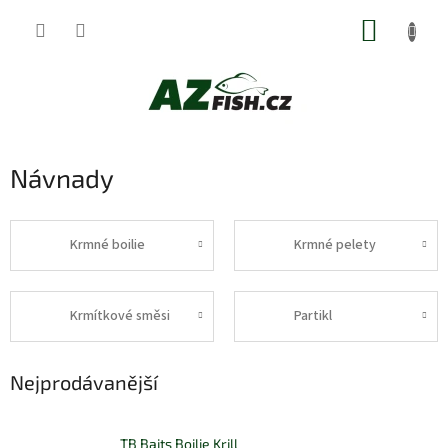
Přejít
NÁKUP
na
obsah
KOŠÍK
Návnady
Krmné boilie
Krmné pelety
Krmítkové směsi
Partikl
Nejprodávanější
TB Baits Boilie Krill