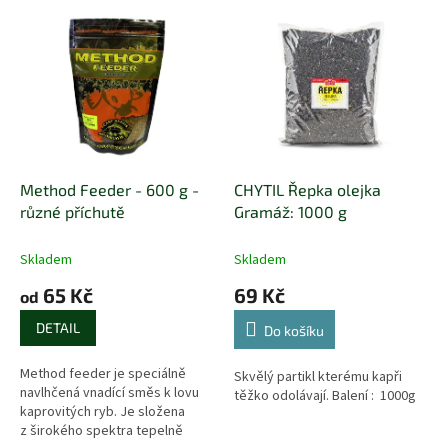
p
V
r
ý
o
p
d
i
u
s
k
p
t
r
ů
o
d
Method Feeder - 600 g -
CHYTIL Řepka olejka
u
různé příchutě
Gramáž: 1000 g
k
t
Skladem
Skladem
ů
65 Kč
69 Kč
od
DETAIL
Do košíku
Method feeder je speciálně
Skvělý partikl kterému kapři
navlhčená vnadící směs k lovu
těžko odolávají. Balení : 1000g
kaprovitých ryb. Je složena
z širokého spektra tepelně