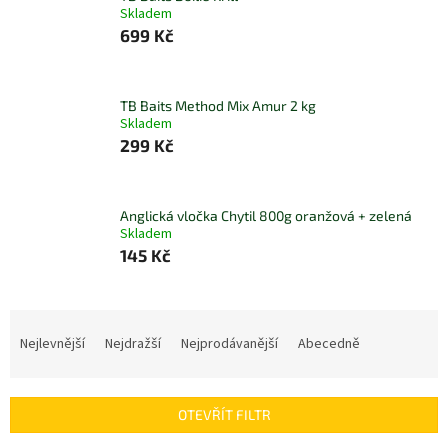
Skladem
699 Kč
TB Baits Method Mix Amur 2 kg
Skladem
299 Kč
Anglická vločka Chytil 800g oranžová + zelená
Skladem
145 Kč
Ř
a
Nejlevnější
Nejdražší
Nejprodávanější
Abecedně
z
e
n
OTEVŘÍT FILTR
í