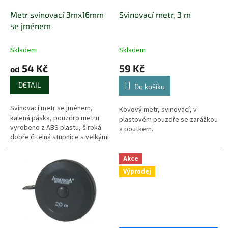
o
d
Metr svinovací 3mx16mm
Svinovací metr, 3 m
u
se jménem
k
t
Skladem
Skladem
ů
54 Kč
59 Kč
od
DETAIL
Do košíku
Svinovací metr se jménem,
Kovový metr, svinovací, v
kalená páska, pouzdro metru
plastovém pouzdře se zarážkou
vyrobeno z ABS plastu, široká
a poutkem.
dobře čitelná stupnice s velkými
čísly, poutko, klip na opasek.
Akce
Výprodej