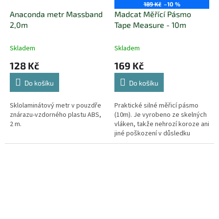
189 Kč
–10 %
Anaconda metr Massband
Madcat Měřící Pásmo
2,0m
Tape Measure - 10m
Skladem
Skladem
128 Kč
169 Kč
Do košíku
Do košíku
Sklolaminátový metr v pouzdře
Praktické silné měřicí pásmo
znárazu-vzdorného plastu ABS,
(10m). Je vyrobeno ze skelných
2 m.
vláken, takže nehrozí koroze ani
jiné poškození v důsledku
působení vody nebo rybího
slizu.