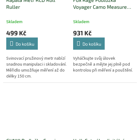
Ruller
Voyager Camo Measure
Mat 1,3 m
Skladem
Skladem
499 Kč
931 Kč
Do košíku
Do košíku
Svinovací pružinový metr nabízí
Vyháčkujte svůj úlovek
snadnou manipulaci i skladování.
bezpečně a mějte jej plně pod
Měřidlo umožňuje měření až do
kontrolou při měření a pouštění.
délky 150 cm.