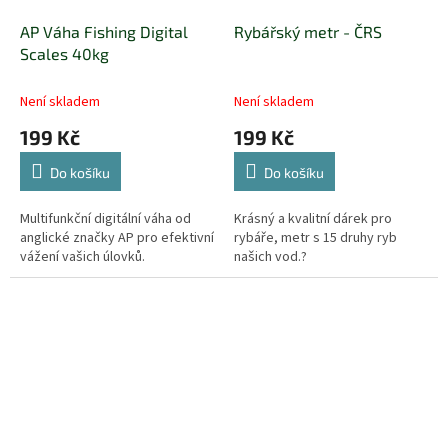
AP Váha Fishing Digital
Rybářský metr - ČRS
Scales 40kg
Není skladem
Není skladem
199 Kč
199 Kč
Do košíku
Do košíku
Multifunkční digitální váha od
Krásný a kvalitní dárek pro
anglické značky AP pro efektivní
rybáře, metr s 15 druhy ryb
vážení vašich úlovků.
našich vod.?