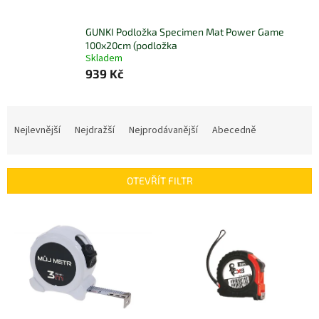
GUNKI Podložka Specimen Mat Power Game
100x20cm (podložka
Skladem
939 Kč
Ř
a
Nejlevnější
Nejdražší
Nejprodávanější
Abecedně
z
e
n
OTEVŘÍT FILTR
í
p
V
r
ý
o
p
d
i
u
s
k
p
t
r
ů