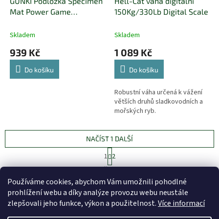
GUNKI Podložka Specimen
Hell-Cat váha digitální
Mat Power Game
150Kg/330Lb Digital Scale
100x20cm (podložka
Skladem
Skladem
939 Kč
1 089 Kč
Do košíku
Do košíku
Robustní váha určená k vážení
větších druhů sladkovodních a
mořských ryb.
NAČÍST 1 DALŠÍ
S
1
2
t
O
r
13
položek celkem
v
á
Používáme cookies, abychom Vám umožnili pohodlné
l
NAHORU
n
prohlížení webu a díky analýze provozu webu neustále
á
k
d
o
zlepšovali jeho funkce, výkon a použitelnost.
Více informací
v
Z
a
á