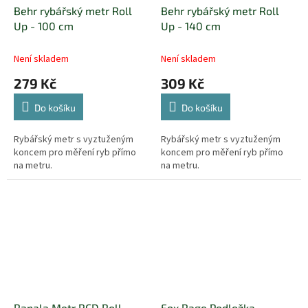
Behr rybářský metr Roll
Behr rybářský metr Roll
Up - 100 cm
Up - 140 cm
Není skladem
Není skladem
279 Kč
309 Kč
Do košíku
Do košíku
Rybářský metr s vyztuženým
Rybářský metr s vyztuženým
koncem pro měření ryb přímo
koncem pro měření ryb přímo
na metru.
na metru.
Rapala Metr RCD Roll
Fox Rage Podložka