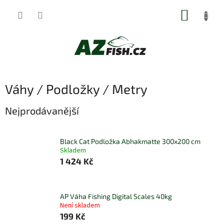
Přejít
NÁKUP
na
obsah
KOŠÍK
Váhy / Podložky / Metry
Nejprodávanější
Black Cat Podložka Abhakmatte 300x200 cm
Skladem
1 424 Kč
AP Váha Fishing Digital Scales 40kg
Není skladem
199 Kč