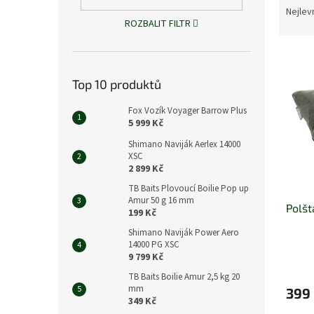
n
a
Nejlev
e
ROZBALIT FILTR
z
l
e
V
n
ý
í
Top 10 produktů
p
p
i
r
Fox Vozík Voyager Barrow Plus
s
o
5 999 Kč
p
d
Shimano Naviják Aerlex 14000
r
u
XSC
o
k
2 899 Kč
d
t
TB Baits Plovoucí Boilie Pop up
u
ů
Amur 50 g 16 mm
Polšt
k
199 Kč
t
Shimano Naviják Power Aero
ů
14000 PG XSC
9 799 Kč
TB Baits Boilie Amur 2,5 kg 20
mm
399
349 Kč