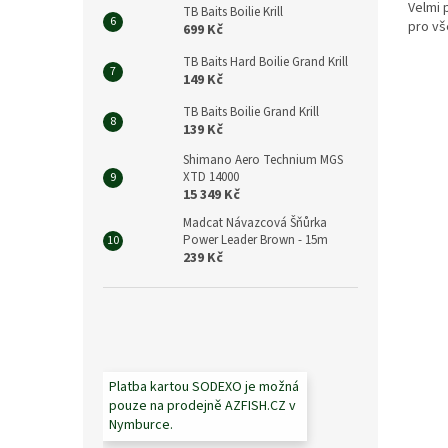
Velmi 
TB Baits Boilie Krill
pro vš
699 Kč
TB Baits Hard Boilie Grand Krill
149 Kč
TB Baits Boilie Grand Krill
139 Kč
Shimano Aero Technium MGS
XTD 14000
15 349 Kč
Madcat Návazcová Šňůrka
Power Leader Brown - 15m
239 Kč
Platba kartou SODEXO je možná
pouze na prodejně AZFISH.CZ v
Nymburce.