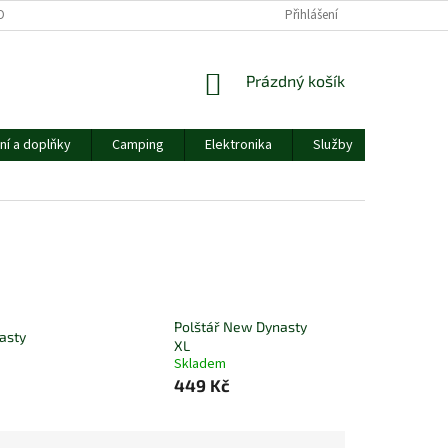
OBNÍCH ÚDAJŮ
Přihlášení
NÁKUPNÍ
Prázdný košík
KOŠÍK
ní a doplňky
Camping
Elektronika
Služby
Ostatní
Polštář New Dynasty
asty
XL
Skladem
449 Kč