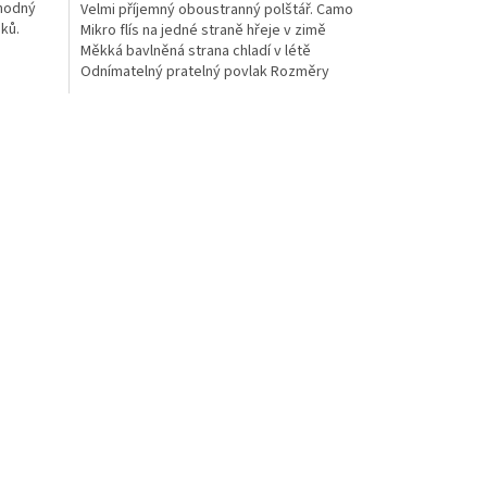
vhodný
Velmi příjemný oboustranný polštář. Camo
ků.
Mikro flís na jedné straně hřeje v zimě
Měkká bavlněná strana chladí v létě
Odnímatelný pratelný povlak Rozměry
65cm x 40cm...