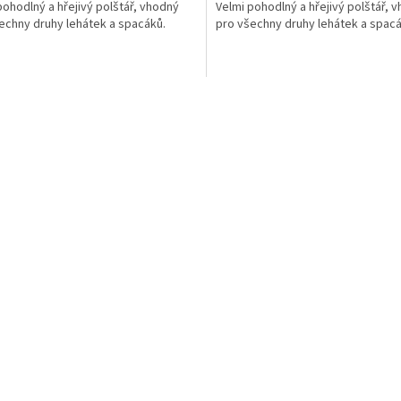
pohodlný a hřejivý polštář, vhodný
Velmi pohodlný a hřejivý polštář, 
echny druhy lehátek a spacáků.
pro všechny druhy lehátek a spacá
O
v
l
á
d
a
c
í
p
r
v
k
y
v
ý
p
i
s