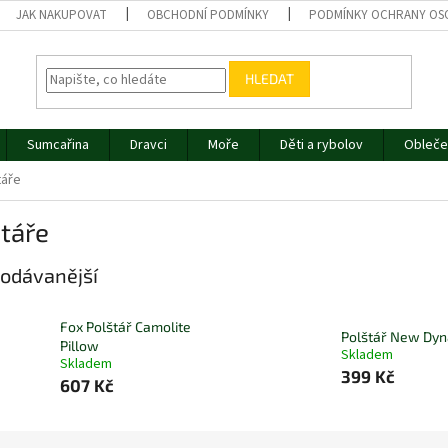
JAK NAKUPOVAT
OBCHODNÍ PODMÍNKY
PODMÍNKY OCHRANY OS
HLEDAT
Sumcařina
Dravci
Moře
Děti a rybolov
Obleče
táře
táře
odávanější
Fox Polštář Camolite
Polštář New Dyn
Pillow
Skladem
Skladem
399 Kč
607 Kč