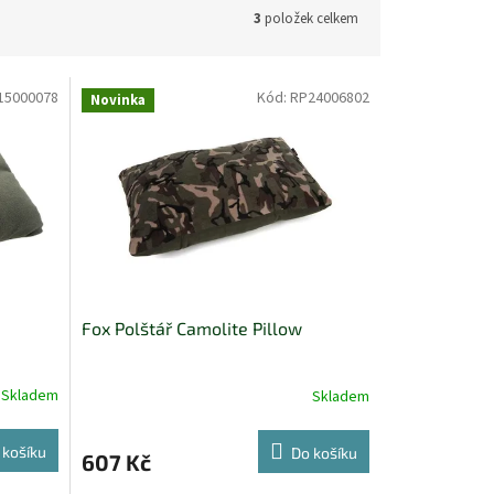
3
položek celkem
15000078
Kód:
RP24006802
Novinka
Fox Polštář Camolite Pillow
Skladem
Skladem
 košíku
Do košíku
607 Kč