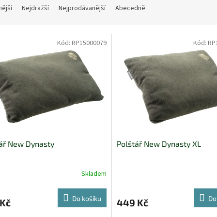
nější
Nejdražší
Nejprodávanější
Abecedně
Kód:
RP15000079
Kód:
RP
ář New Dynasty
Polštář New Dynasty XL
Skladem
Do košíku
Do
 Kč
449 Kč