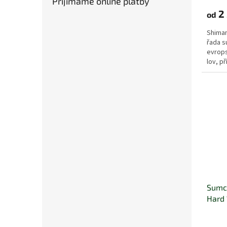
Přijímáme online platby
2 
od
Shiman
řada s
evrops
lov, př
Všechn
Sumco
Hard 