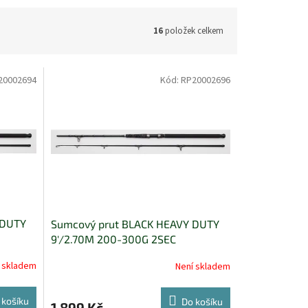
16
položek celkem
20002694
Kód:
RP20002696
 DUTY
Sumcový prut BLACK HEAVY DUTY
9'/2.70M 200-300G 2SEC
 skladem
Není skladem
 košíku
Do košíku
1 899 Kč