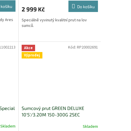
 košíku
Do košíku
2 999 Kč
ady Ares
Speciálně vyvinutý kvalitní prut na lov
sumců.
11002213
Kód:
RP20002691
Akce
Výprodej
Special
Sumcový prut GREEN DELUXE
10'5'/3.20M 150-300G 2SEC
Skladem
Skladem