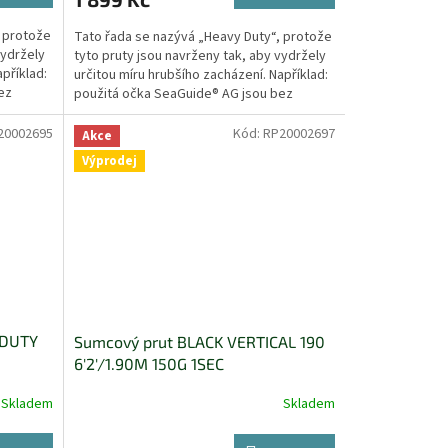
, protože
Tato řada se nazývá „Heavy Duty“, protože
vydržely
tyto pruty jsou navrženy tak, aby vydržely
příklad:
určitou míru hrubšího zacházení. Například:
ez
použitá očka SeaGuide® AG jsou bez
keramické...
20002695
Kód:
RP20002697
Akce
Výprodej
 DUTY
Sumcový prut BLACK VERTICAL 190
6'2'/1.90M 150G 1SEC
Skladem
Skladem