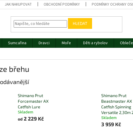
JAK NAKUPOVAT
OBCHODNÍ PODMÍNKY
PODMÍNKY OCHRANY OS
HLEDAT
Sumcařina
Dravci
Moře
Děti a rybolov
Obleče
ze břehu
odávanější
Shimano Prut
Shimano Prut
Forcemaster AX
Beastmaster AX
Catfish Lure
Catfish Spinning
Skladem
Versatile 2,30m
Skladem
2 229 Kč
od
3 959 Kč