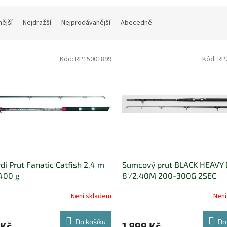
nější
Nejdražší
Nejprodávanější
Abecedně
Kód:
RP15001899
Kód:
RP
di Prut Fanatic Catfish 2,4 m
Sumcový prut BLACK HEAVY
400 g
8'/2.40M 200-300G 2SEC
Není skladem
Není
Do košíku
Do
 Kč
1 899 Kč