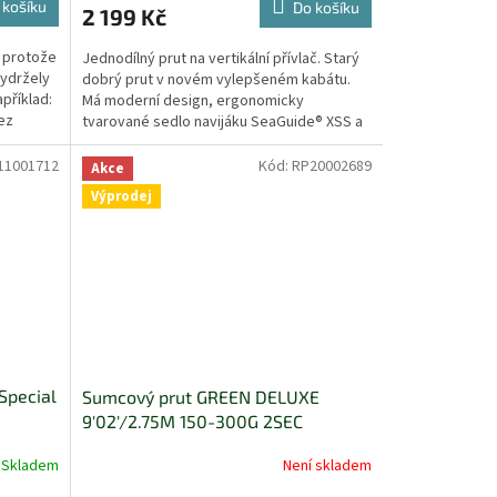
 košíku
Do košíku
2 199 Kč
, protože
Jednodílný prut na vertikální přívlač. Starý
vydržely
dobrý prut v novém vylepšeném kabátu.
příklad:
Má moderní design, ergonomicky
ez
tvarované sedlo navijáku SeaGuide® XSS a
je velmi lehký. Část...
11001712
Kód:
RP20002689
Akce
Výprodej
Special
Sumcový prut GREEN DELUXE
9'02'/2.75M 150-300G 2SEC
Skladem
Není skladem