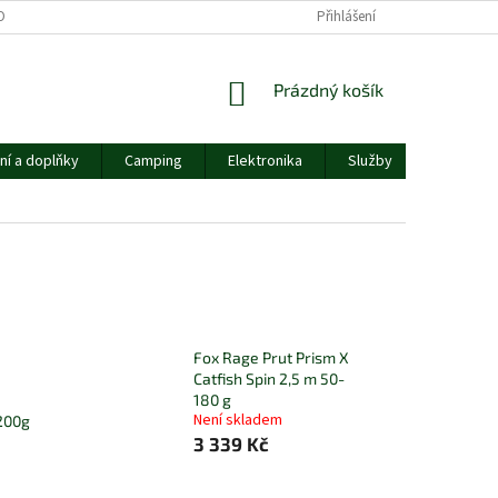
OBNÍCH ÚDAJŮ
Přihlášení
NÁKUPNÍ
Prázdný košík
KOŠÍK
ní a doplňky
Camping
Elektronika
Služby
Ostatní
Fox Rage Prut Prism X
Catfish Spin 2,5 m 50-
180 g
Není skladem
 200g
3 339 Kč