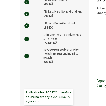
699 Kč
Robust
TB Baits Hard Boilie Grand Krill
vhodný
149 Kč
TB Baits Boilie Grand Krill
139 Kč
Shimano Aero Technium MGS
XTD 14000
15 349 Kč
Savage Gear Wobler Gravity
Twitch SR Suspending Dirty
Roach
229 Kč
Aquan
240 
Platba kartou SODEXO je možná
pouze na prodejně AZFISH.CZ v
Nymburce.