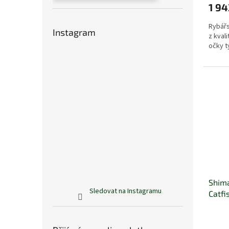
1 94
Rybářs
Instagram
z kvali
očky t
Shim
Sledovat na Instagramu
Catfi