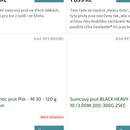
ní sumcový prut ve třech délkách,
Tato řada se nazývá „Heavy Duty“
 pro lov z lodě i ze břehu.
tyto pruty jsou navrženy tak, aby 
určitou míru hrubšího zacházení. Na
použitá očka SeaGuide® AG jsou b
keramické...
Kód:
RP19002981
Kód:
RP
tic prut Pilk – M 30 - 120 g
Sumcový prut BLACK HEAVY
cm
10'/3.00M 200-300G 2SEC
Není skladem