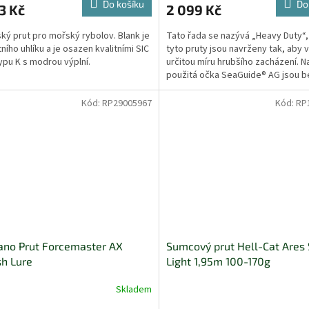
Do košíku
Do
3 Kč
2 099 Kč
ký prut pro mořský rybolov. Blank je
Tato řada se nazývá „Heavy Duty“
tního uhlíku a je osazen kvalitními SIC
tyto pruty jsou navrženy tak, aby 
ypu K s modrou výplní.
určitou míru hrubšího zacházení. Na
použitá očka SeaGuide® AG jsou b
keramické...
Kód:
RP29005967
Kód:
RP
ano Prut Forcemaster AX
Sumcový prut Hell-Cat Ares 
sh Lure
Light 1,95m 100-170g
Skladem