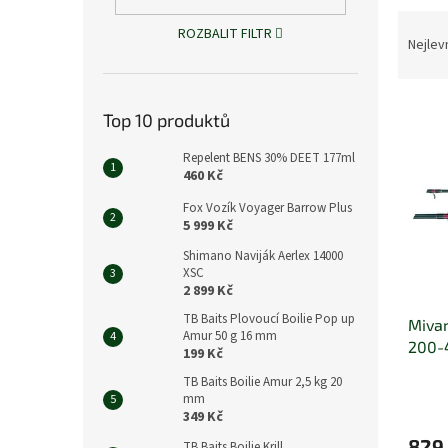
n
Ř
e
ROZBALIT FILTR
a
Nejlev
l
z
e
V
n
Top 10 produktů
ý
í
p
p
Repelent BENS 30% DEET 177ml
i
r
460 Kč
s
o
Fox Vozík Voyager Barrow Plus
p
d
5 999 Kč
r
u
Shimano Naviják Aerlex 14000
o
k
XSC
d
t
2 899 Kč
u
ů
TB Baits Plovoucí Boilie Pop up
Mivar
k
Amur 50 g 16 mm
200-
t
199 Kč
ů
TB Baits Boilie Amur 2,5 kg 20
mm
349 Kč
829
TB Baits Boilie Krill