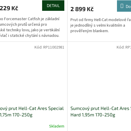
DETAIL
Do
229 Kč
2 899 Kč
o Forcemaster Catfish je základní
Prut od firmy Hell-Cat modelové ř
umcových prutů určená pro
je jednodílný s velmi kvalitním a
ké techniky lovu, jako je vertikální
prověřeným blankem.
ívlač i statické chytání s návnadou.
y modely se...
Kód:
RP11002981
Kód:
RP
vý prut Hell-Cat Ares Special
Sumcový prut Hell-Cat Ares 
1,75m 170-250g
Hard 1,95m 170-250g
Skladem