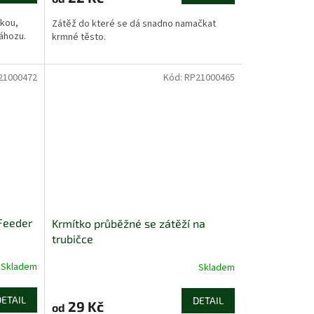
čkou,
Zátěž do které se dá snadno namačkat
náhozu.
krmné těsto.
21000472
Kód:
RP21000465
 Feeder
Krmítko průběžné se zátěží na
trubičce
Skladem
Skladem
DETAIL
DETAIL
29 Kč
od