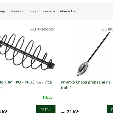
nější
Nejdražší
Nejprodávanější
Abecedně
Kód:
RP36000054
Kód:
RP
o KRMÍTKO - PRUŽINA - více
Krmítko Chaos průběžné na
nt
trubičce
Skladem
DETAIL
 Kč
21 Kč
od