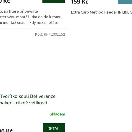
0 Kč
159 Kč
o, na které připevníte
Extra Carp Method Feeder IN LINE 
pterovou montáž, tím dojde k tomu,
u montáž snad nikdy nezamotáte.
Kód:
RP42001152
Tvořítko koulí Deliverance
maker - různé velikosti
Skladem
DETAIL
96 Kč