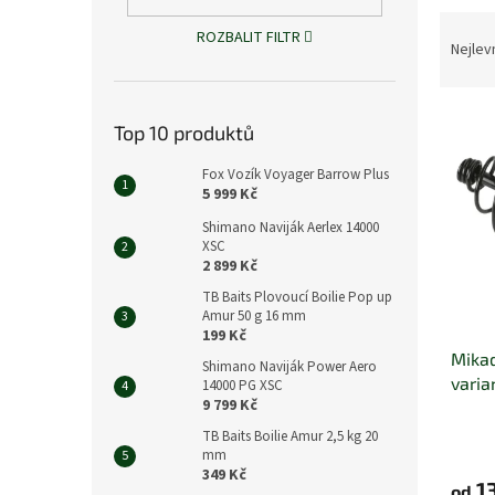
n
Ř
e
ROZBALIT FILTR
a
Nejlev
l
z
e
V
n
Top 10 produktů
ý
í
p
p
Fox Vozík Voyager Barrow Plus
i
r
5 999 Kč
s
o
Shimano Naviják Aerlex 14000
p
d
XSC
r
u
2 899 Kč
o
k
TB Baits Plovoucí Boilie Pop up
d
t
Amur 50 g 16 mm
199 Kč
u
ů
Mikad
k
Shimano Naviják Power Aero
varia
t
14000 PG XSC
9 799 Kč
ů
TB Baits Boilie Amur 2,5 kg 20
mm
349 Kč
13
od