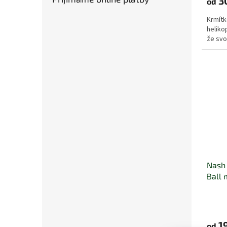
3
od
Krmítk
heliko
že svo
Nash 
Ball 
1
od