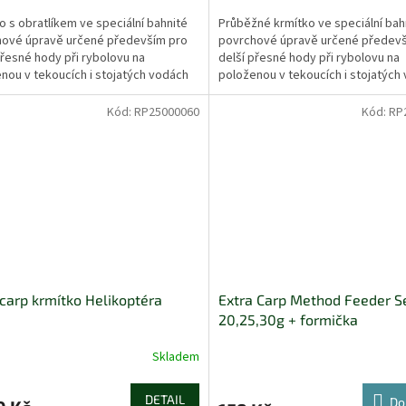
o s obratlíkem ve speciální bahnité
Průběžné krmítko ve speciální bah
hové úpravě určené především pro
povrchové úpravě určené předevš
přesné hody při rybolovu na
delší přesné hody při rybolovu na
nou v tekoucích i stojatých vodách
položenou v tekoucích i stojatých
ostlým dnem.
se zarostlým dnem.
Kód:
RP25000060
Kód:
RP
carp krmítko Helikoptéra
Extra Carp Method Feeder S
20,25,30g + formička
Skladem
DETAIL
Do