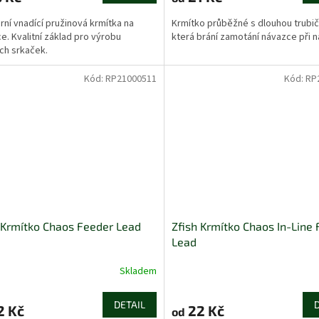
rní vnadící pružinová krmítka na
Krmítko průběžné s dlouhou trubi
ce. Kvalitní základ pro výrobu
která brání zamotání návazce při 
ích srkaček.
Kód:
RP21000511
Kód:
RP
 Krmítko Chaos Feeder Lead
Zfish Krmítko Chaos In-Line
Lead
Skladem
DETAIL
2 Kč
22 Kč
od