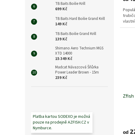
TB Baits Boilie Krill
699 Kč
Populá
trubič
TB Baits Hard Boilie Grand Krill
vlastn
149 Kč
TB Baits Boilie Grand Krill
139 Kč
Shimano Aero Technium MGS
XTD 14000
15 349 Kč
Madcat Návazcová Šňůrka
Power Leader Brown - 15m
239 Kč
Zfish
Platba kartou SODEXO je možná
pouze na prodejně AZFISH.CZ v
Nymburce.
2
od