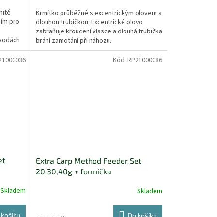
nité
Krmítko průběžné s excentrickým olovem a
ím pro
dlouhou trubičkou. Excentrické olovo
zabraňuje kroucení vlasce a dlouhá trubička
 vodách
brání zamotání při náhozu.
21000036
Kód:
RP21000086
et
Extra Carp Method Feeder Set
20,30,40g + formička
Skladem
Skladem
 košíku
Do košíku