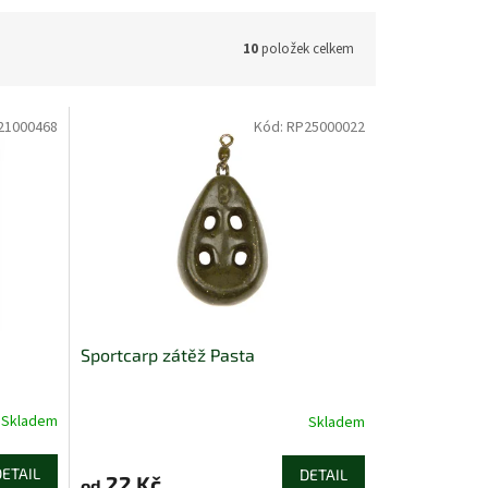
10
položek celkem
21000468
Kód:
RP25000022
Sportcarp zátěž Pasta
Skladem
Skladem
DETAIL
DETAIL
22 Kč
od