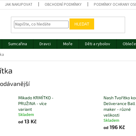
JAK NAKUPOVAT
OBCHODNÍ PODMÍNKY
PODMÍNKY OCHRANY OS
HLEDAT
Sumcařina
Dravci
Moře
Děti a rybolov
Obleče
ka
ítka
odávanější
Mikado KRMÍTKO -
Nash Tvořítko ko
PRUŽINA - více
Deliverance Ball
variant
maker - různé
Skladem
velikosti
Skladem
13 Kč
od
196 Kč
od