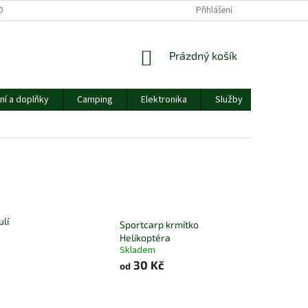
OBNÍCH ÚDAJŮ
Přihlášení
NÁKUPNÍ
Prázdný košík
KOŠÍK
ní a doplňky
Camping
Elektronika
Služby
Ostatní
ulí
Sportcarp krmítko
Helikoptéra
Skladem
30 Kč
od