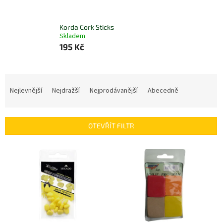
Korda Cork Sticks
Skladem
195 Kč
Ř
a
Nejlevnější
Nejdražší
Nejprodávanější
Abecedně
z
e
n
OTEVŘÍT FILTR
í
p
V
r
ý
o
p
d
i
u
s
k
p
t
r
ů