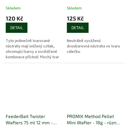
příchutě
Skladem
Skladem
120 Kč
125 Kč
DETAIL
DETAIL
Tyto jedinečně tvarované
Neutrálně vyvážená
nástrahy mají snížený vztlak,
dvoubarevná nástraha ve tvaru
ohromující barvy a osvědčené
válečku.
kombinace příchutí. Plochý tvar
pomáhá odlehčit návnadu bez
výrazného zvětšení její...
FeederBait Twister
PROMIX Method Pellet
Wafters 75 ml 12 mm -
Mini Wafter - 18g - různé