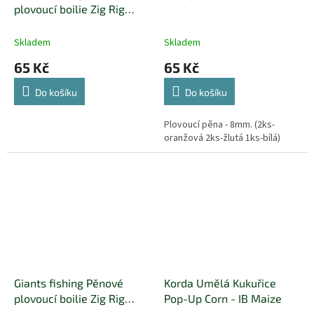
plovoucí boilie Zig Rig
Pop-Up yelow-black
10mm,10ks
Skladem
Skladem
65 Kč
65 Kč
Do košíku
Do košíku
Plovoucí pěna - 8mm. (2ks-
oranžová 2ks-žlutá 1ks-bílá)
Giants fishing Pěnové
Korda Umělá Kukuřice
plovoucí boilie Zig Rig
Pop-Up Corn - IB Maize
Pop-Up mix colour