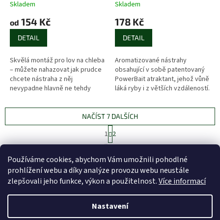
Skladem
Skladem
154 Kč
178 Kč
od
DETAIL
DETAIL
Skvělá montáž pro lov na chleba
Aromatizované nástrahy
– můžete nahazovat jak prudce
obsahující v sobě patentovaný
chcete nástraha z něj
PowerBait atraktant, jehož vůně
nevypadne hlavně ne tehdy
láká ryby i z větších vzdáleností.
když to nejmíň potřebujete.
NAČÍST 7 DALŠÍCH
S
1
2
t
O
r
19
položek celkem
v
á
Používáme cookies, abychom Vám umožnili pohodlné
l
NAHORU
n
prohlížení webu a díky analýze provozu webu neustále
á
k
d
o
zlepšovali jeho funkce, výkon a použitelnost.
Více informací
v
Z
a
á
c
á
n
Nastavení
í
Vytvořil Shoptet
p
í
p