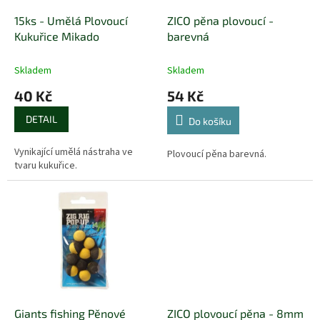
o
d
15ks - Umělá Plovoucí
ZICO pěna plovoucí -
u
Kukuřice Mikado
barevná
k
t
Skladem
Skladem
ů
40 Kč
54 Kč
DETAIL
Do košíku
Vynikající umělá nástraha ve
Plovoucí pěna barevná.
tvaru kukuřice.
Giants fishing Pěnové
ZICO plovoucí pěna - 8mm