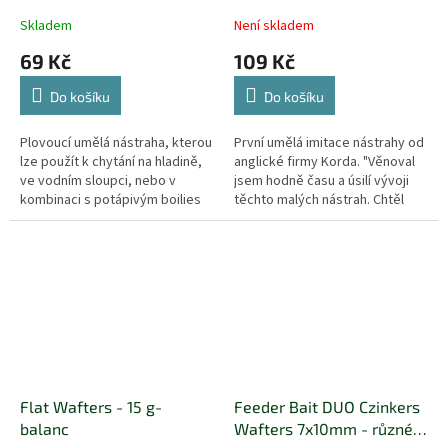
14mm,12ks
Skladem
Není skladem
69 Kč
109 Kč
Do košíku
Do košíku
Plovoucí umělá nástraha, kterou
První umělá imitace nástrahy od
lze použít k chytání na hladině,
anglické firmy Korda. "Věnoval
ve vodním sloupci, nebo v
jsem hodně času a úsilí vývoji
kombinaci s potápivým boilies
těchto malých nástrah. Chtěl
na panáčka.
jsem, aby se s nimi daly pokrýt
všechny možné situace...
Flat Wafters - 15 g-
Feeder Bait DUO Czinkers
balanc
Wafters 7x10mm - různé