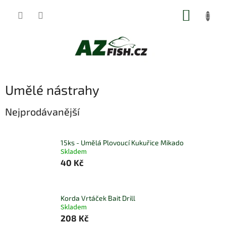
Přejít
NÁKUP
na
obsah
KOŠÍK
Umělé nástrahy
Nejprodávanější
15ks - Umělá Plovoucí Kukuřice Mikado
Skladem
40 Kč
Korda Vrtáček Bait Drill
Skladem
208 Kč