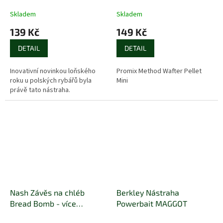
různé příchutě
příchutě
Skladem
Skladem
139 Kč
149 Kč
DETAIL
DETAIL
Inovativní novinkou loňského
Promix Method Wafter Pellet
roku u polských rybářů byla
Mini
právě tato nástraha.
Nash Závěs na chléb
Berkley Nástraha
Bread Bomb - více
Powerbait MAGGOT
velikostí