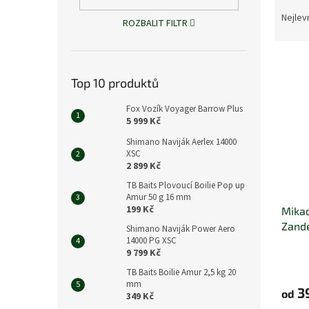
Ř
n
a
e
Nejlev
ROZBALIT FILTR
z
l
e
V
n
ý
í
Top 10 produktů
p
p
i
r
Fox Vozík Voyager Barrow Plus
s
5 999 Kč
o
p
d
Shimano Naviják Aerlex 14000
r
u
XSC
2 899 Kč
o
k
d
t
TB Baits Plovoucí Boilie Pop up
u
ů
Amur 50 g 16 mm
199 Kč
Mikad
k
Zande
t
Shimano Naviják Power Aero
14000 PG XSC
ů
9 799 Kč
TB Baits Boilie Amur 2,5 kg 20
mm
3
od
349 Kč