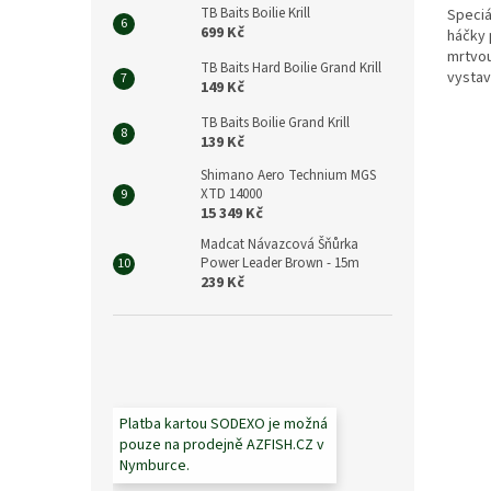
TB Baits Boilie Krill
Speciá
699 Kč
háčky 
mrtvou
TB Baits Hard Boilie Grand Krill
vystav
149 Kč
Mimořá
TB Baits Boilie Grand Krill
139 Kč
Shimano Aero Technium MGS
XTD 14000
15 349 Kč
Madcat Návazcová Šňůrka
Power Leader Brown - 15m
239 Kč
Platba kartou SODEXO je možná
pouze na prodejně AZFISH.CZ v
Nymburce.