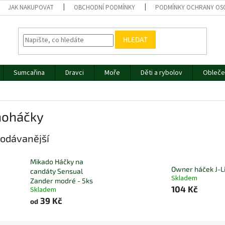
JAK NAKUPOVAT
OBCHODNÍ PODMÍNKY
PODMÍNKY OCHRANY OS
HLEDAT
Sumcařina
Dravci
Moře
Děti a rybolov
Obleče
noháčky
odávanější
Mikado Háčky na
Owner háček J-L
candáty Sensual
Skladem
Zander modré - 5ks
104 Kč
Skladem
39 Kč
od