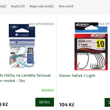
nější
Nejdražší
Nejprodávanější
Abecedně
Kód:
RP36000016
Kód:
RP
o Háčky na candáty Sensual
Owner háček J-Light
r modré - 5ks
Skladem
DETAIL
9 Kč
104 Kč