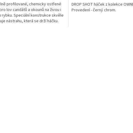
lně profilované, chemicky ostřené
DROP SHOT háček z kolekce OWN
pro lov candátů a okounů na živou i
Provedení - černý chrom.
 rybku. Speciální konstrukce skvěle
uje nástrahu, která se drží háčku.
dně...
O
v
l
á
d
a
c
í
p
r
v
k
y
v
ý
p
i
s