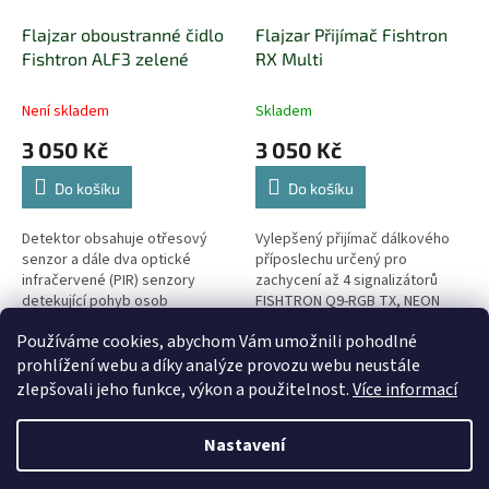
Flajzar oboustranné čidlo
Flajzar Přijímač Fishtron
Fishtron ALF3 zelené
RX Multi
Není skladem
Skladem
3 050 Kč
3 050 Kč
Do košíku
Do košíku
Detektor obsahuje otřesový
Vylepšený přijímač dálkového
senzor a dále dva optické
příposlechu určený pro
infračervené (PIR) senzory
zachycení až 4 signalizátorů
detekující pohyb osob
FISHTRON Q9-RGB TX, NEON
TX3, CATFISH TX3, e3TX.
Používáme cookies, abychom Vám umožnili pohodlné
Rozpozná nejen záběr, ale i
8
položek celkem
O
rychlost a směr...
prohlížení webu a díky analýze provozu webu neustále
v
zlepšovali jeho funkce, výkon a použitelnost.
Více informací
l
Z
á
á
d
Nastavení
Vytvořil Shoptet
p
a
a
c