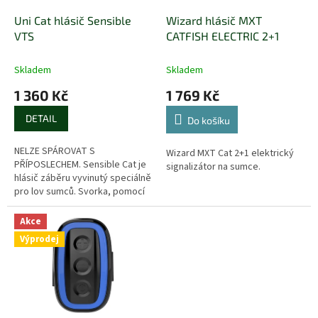
o
d
Uni Cat hlásič Sensible
Wizard hlásič MXT
u
VTS
CATFISH ELECTRIC 2+1
k
t
Skladem
Skladem
ů
1 360 Kč
1 769 Kč
DETAIL
Do košíku
NELZE SPÁROVAT S
Wizard MXT Cat 2+1 elektrický
PŘÍPOSLECHEM. Sensible Cat je
signalizátor na sumce.
hlásič záběru vyvinutý speciálně
pro lov sumců. Svorka, pomocí
které můžeme signalizátor
připevnit k prutu, je vybavena
Akce
gumovou...
Výprodej