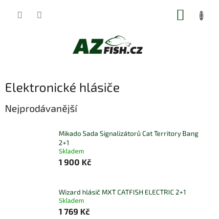
Přejít
NÁKUP
na
obsah
KOŠÍK
Elektronické hlásiče
Nejprodávanější
Mikado Sada Signalizátorů Cat Territory Bang
2+1
Skladem
1 900 Kč
Wizard hlásič MXT CATFISH ELECTRIC 2+1
Skladem
1 769 Kč