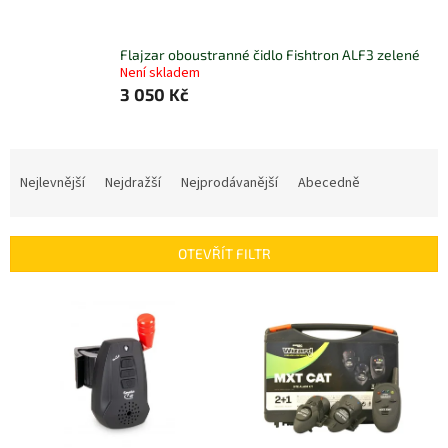
Flajzar oboustranné čidlo Fishtron ALF3 zelené
Není skladem
3 050 Kč
Ř
a
Nejlevnější
Nejdražší
Nejprodávanější
Abecedně
z
e
n
OTEVŘÍT FILTR
í
p
V
r
ý
o
p
d
i
u
s
k
p
t
r
ů