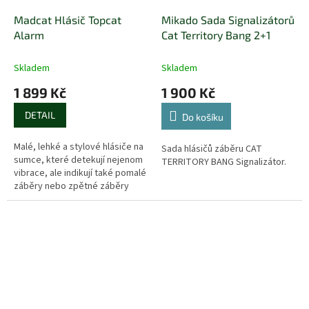
Madcat Hlásič Topcat
Mikado Sada Signalizátorů
Alarm
Cat Territory Bang 2+1
Skladem
Skladem
1 899 Kč
1 900 Kč
DETAIL
Do košíku
Malé, lehké a stylové hlásiče na
Sada hlásičů záběru CAT
sumce, které detekují nejenom
TERRITORY BANG Signalizátor.
vibrace, ale indikují také pomalé
záběry nebo zpětné záběry
(padáky). Hlásičům TOPCAT nic
neunikne. Jsou...