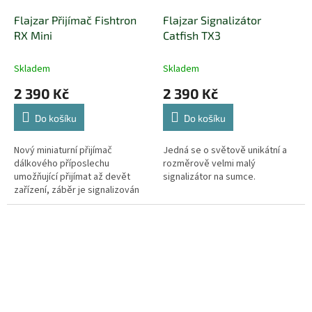
Flajzar Přijímač Fishtron
Flajzar Signalizátor
RX Mini
Catfish TX3
Skladem
Skladem
2 390 Kč
2 390 Kč
Do košíku
Do košíku
Nový miniaturní přijímač
Jedná se o světově unikátní a
dálkového příposlechu
rozměrově velmi malý
umožňující přijímat až devět
signalizátor na sumce.
zařízení, záběr je signalizován
akusticky a opticky na LED
displeji.