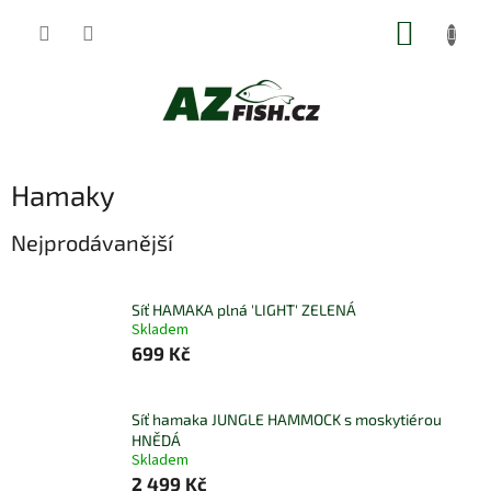
Přejít
NÁKUP
na
obsah
KOŠÍK
Hamaky
Nejprodávanější
Síť HAMAKA plná 'LIGHT' ZELENÁ
Skladem
699 Kč
Síť hamaka JUNGLE HAMMOCK s moskytiérou
HNĚDÁ
Skladem
2 499 Kč