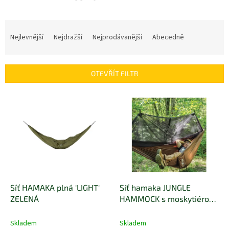
Ř
a
Nejlevnější
Nejdražší
Nejprodávanější
Abecedně
z
e
n
OTEVŘÍT FILTR
í
p
V
r
ý
o
p
d
i
u
s
k
p
t
r
ů
o
d
Síť HAMAKA plná 'LIGHT'
Síť hamaka JUNGLE
u
ZELENÁ
HAMMOCK s moskytiérou
k
HNĚDÁ
t
Skladem
Skladem