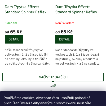
Dam Třpytka Effzett
Dam Třpytka Effzett
Standard Spinner Reflex
Standard Spinner Reflex
Red
Silver
Skladem
Není skladem
65 Kč
65 Kč
od
od
DETAIL
DETAIL
Naše standardní třpytky ve
Naše standardní třpytky ve
velikostech 1, 2 a 3 jsou ideální
velikostech 1, 2 a 3 jsou ideální
na pstruhy, okouny a tlouště a
na pstruhy, okouny a tlouště a
ve velikostech 4 a 5 na candáty,
ve velikostech 4 a 5 na candáty,
štiky a lososy.
štiky a lososy.
NAČÍST 12 DALŠÍCH
S
1
5
t
O
r
59
položek celkem
v
á
Používáme cookies, abychom Vám umožnili pohodlné
l
NAHORU
n
prohlížení webu a díky analýze provozu webu neustále
á
k