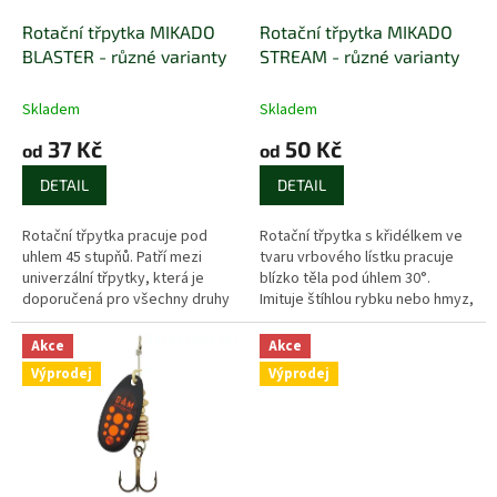
o
d
Rotační třpytka MIKADO
Rotační třpytka MIKADO
u
BLASTER - různé varianty
STREAM - různé varianty
k
t
Skladem
Skladem
ů
37 Kč
50 Kč
od
od
DETAIL
DETAIL
Rotační třpytka pracuje pod
Rotační třpytka s křidélkem ve
uhlem 45 stupňů. Patří mezi
tvaru vrbového lístku pracuje
univerzální třpytky, která je
blízko těla pod úhlem 30°.
doporučená pro všechny druhy
Imituje štíhlou rybku nebo hmyz,
vod.
vhodná pro vedení při dně v
hlubokých vodách. Na řekách...
Akce
Akce
Výprodej
Výprodej