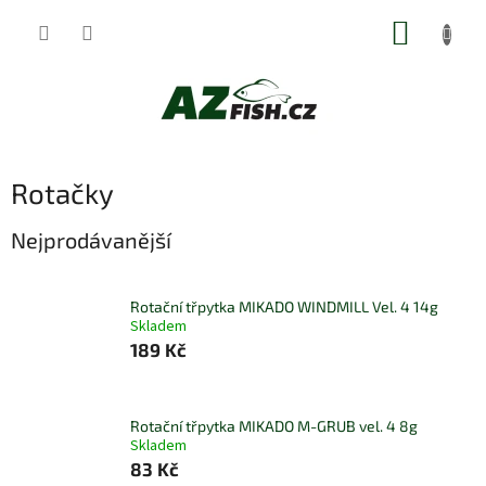
Přejít
NÁKUP
na
obsah
KOŠÍK
Rotačky
Nejprodávanější
Rotační třpytka MIKADO WINDMILL Vel. 4 14g
Skladem
189 Kč
Rotační třpytka MIKADO M-GRUB vel. 4 8g
Skladem
83 Kč