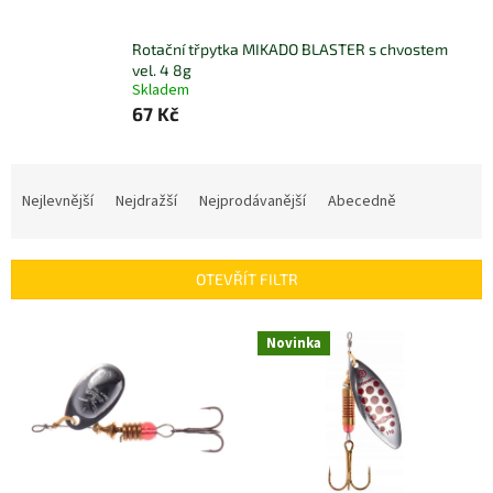
Rotační třpytka MIKADO BLASTER s chvostem
vel. 4 8g
Skladem
67 Kč
Ř
a
Nejlevnější
Nejdražší
Nejprodávanější
Abecedně
z
e
n
OTEVŘÍT FILTR
í
p
V
r
Novinka
ý
o
p
d
i
u
s
k
p
t
r
ů