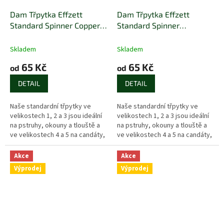
Dam Třpytka Effzett
Dam Třpytka Effzett
Standard Spinner Copper
Standard Spinner
Black Dot
Fireshark
Skladem
Skladem
65 Kč
65 Kč
od
od
DETAIL
DETAIL
Naše standardní třpytky ve
Naše standardní třpytky ve
velikostech 1, 2 a 3 jsou ideální
velikostech 1, 2 a 3 jsou ideální
na pstruhy, okouny a tlouště a
na pstruhy, okouny a tlouště a
ve velikostech 4 a 5 na candáty,
ve velikostech 4 a 5 na candáty,
štiky a lososy.
štiky a lososy.
Akce
Akce
Výprodej
Výprodej