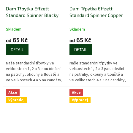
Dam Třpytka Effzett
Dam Třpytka Effzett
Standard Spinner Blacky
Standard Spinner Copper
Skladem
Skladem
65 Kč
65 Kč
od
od
DETAIL
DETAIL
Naše standardní třpytky ve
Naše standardní třpytky ve
velikostech 1, 2 a 3 jsou ideální
velikostech 1, 2 a 3 jsou ideální
na pstruhy, okouny a tlouště a
na pstruhy, okouny a tlouště a
ve velikostech 4 a 5 na candáty,
ve velikostech 4 a 5 na candáty,
štiky a lososy.
štiky a lososy.
Akce
Akce
Výprodej
Výprodej