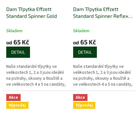
Dam Třpytka Effzett
Dam Třpytka Effzett
Standard Spinner Gold
Standard Spinner Reflex
Gold
Skladem
Skladem
65 Kč
65 Kč
od
od
DETAIL
DETAIL
Naše standardní třpytky ve
Naše standardní třpytky ve
velikostech 1, 2 a 3 jsou ideální
velikostech 1, 2 a 3 jsou ideální
na pstruhy, okouny a tlouště a
na pstruhy, okouny a tlouště a
ve velikostech 4 a 5 na candáty,
ve velikostech 4 a 5 na candáty,
štiky a lososy.
štiky a lososy.
Akce
Akce
Výprodej
Výprodej