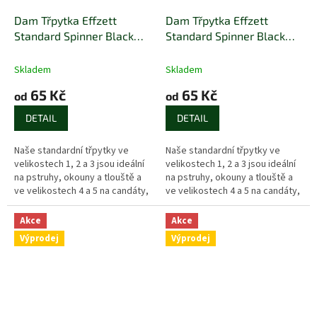
Dam Třpytka Effzett
Dam Třpytka Effzett
Standard Spinner Black
Standard Spinner Black
Red
Yellow
Skladem
Skladem
65 Kč
65 Kč
od
od
DETAIL
DETAIL
Naše standardní třpytky ve
Naše standardní třpytky ve
velikostech 1, 2 a 3 jsou ideální
velikostech 1, 2 a 3 jsou ideální
na pstruhy, okouny a tlouště a
na pstruhy, okouny a tlouště a
ve velikostech 4 a 5 na candáty,
ve velikostech 4 a 5 na candáty,
štiky a lososy.
štiky a lososy.
Akce
Akce
Výprodej
Výprodej