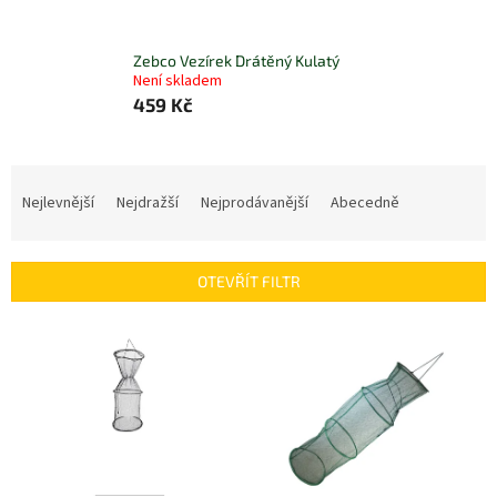
Zebco Vezírek Drátěný Kulatý
Není skladem
459 Kč
Ř
a
Nejlevnější
Nejdražší
Nejprodávanější
Abecedně
z
e
n
OTEVŘÍT FILTR
í
p
V
r
ý
o
p
d
i
u
s
k
p
t
r
ů