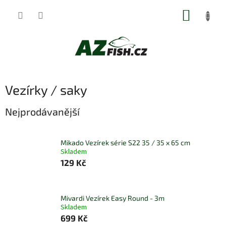
Přejít
NÁKUP
na
obsah
KOŠÍK
Vezírky / saky
Nejprodávanější
Mikado Vezírek série S22 35 / 35 x 65 cm
Skladem
129 Kč
Mivardi Vezírek Easy Round - 3m
Skladem
699 Kč