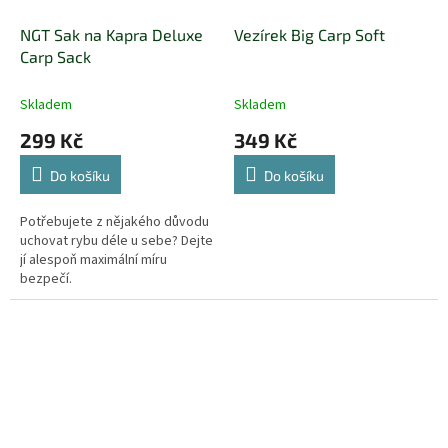
NGT Sak na Kapra Deluxe
Vezírek Big Carp Soft
Carp Sack
Skladem
Skladem
299 Kč
349 Kč
Do košíku
Do košíku
Potřebujete z nějakého důvodu
uchovat rybu déle u sebe? Dejte
jí alespoň maximální míru
bezpečí.