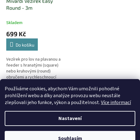
Mivardi Vezírek Easy
Round - 3m
Skladem
699 Kč
Do košíku
Vezírek pro lov na plavanou a
feeder s hranatými (square)
nebo kruhovými (round)
obručemi a rychleschnoucí
síťkou.
Používáme cookies, abychom Vám umožnili pohodlné
9
položek celkem
O
prohlížení webu a díky analýze provozu webu neustále
v
zlepšovali jeho funkce, výkon a použitelnost.
Více informací
l
Z
á
á
d
Nastavení
Vytvořil Shoptet
p
a
a
c
t
í
Souhlasím
Copyright 2026
AZFISH.CZ
. Všechna práva vyhrazena.