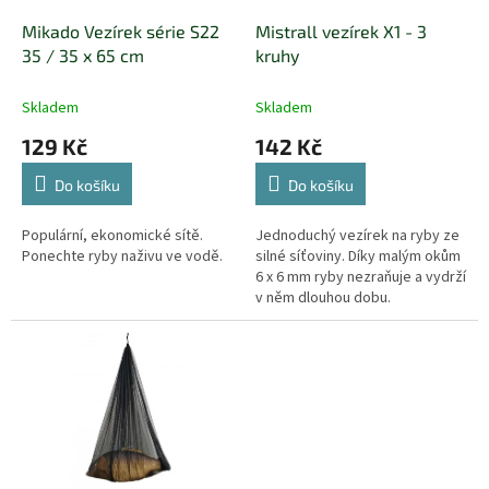
o
d
Mikado Vezírek série S22
Mistrall vezírek X1 - 3
u
35 / 35 x 65 cm
kruhy
k
t
Skladem
Skladem
ů
129 Kč
142 Kč
Do košíku
Do košíku
Populární, ekonomické sítě.
Jednoduchý vezírek na ryby ze
Ponechte ryby naživu ve vodě.
silné síťoviny. Díky malým okům
6 x 6 mm ryby nezraňuje a vydrží
v něm dlouhou dobu.