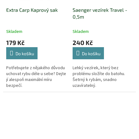
Extra Carp Kaprový sak
Saenger vezírek Travel -
0,5m
Skladem
Skladem
179 Kč
240 Kč
Do košíku
Do košíku
Potřebujete z nějakého důvodu
Lehký vezírek, který bez
uchovat rybu déle u sebe? Dejte
problému složíte do batohu.
jí alespoň maximální míru
Šetrný k rybám, snadno
bezpečí.
uzavíratelný.