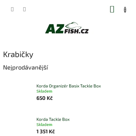
Přejít
NÁKUP
na
obsah
KOŠÍK
Krabičky
Nejprodávanější
Korda Organizér Basix Tackle Box
Skladem
650 Kč
Korda Tackle Box
Skladem
1 351 Kč