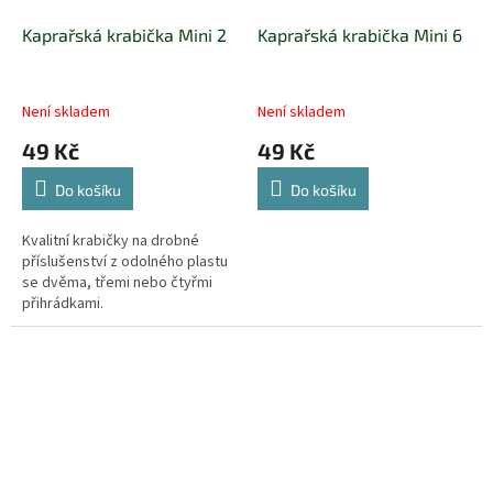
Kaprařská krabička Mini 2
Kaprařská krabička Mini 6
Není skladem
Není skladem
49 Kč
49 Kč
Do košíku
Do košíku
Kvalitní krabičky na drobné
příslušenství z odolného plastu
se dvěma, třemi nebo čtyřmi
přihrádkami.