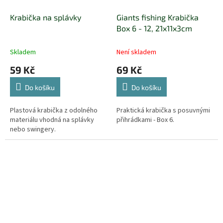
Krabička na splávky
Giants fishing Krabička
Box 6 - 12, 21x11x3cm
Skladem
Není skladem
59 Kč
69 Kč
Do košíku
Do košíku
Plastová krabička z odolného
Praktická krabička s posuvnými
materiálu vhodná na splávky
přihrádkami - Box 6.
nebo swingery.