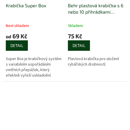
Krabička Super Box
Behr plastová krabička s 6
nebo 10 přihrádkami
16,5x9,5x2,5 cm
Není skladem
Skladem
69 Kč
75 Kč
od
DETAIL
DETAIL
Super Box je krabičkový systém
Plastová krabička pro uložení
s variabilním uspořádáním
rybářských drobností.
vnitřních přepážek, který
efektně vyřeší uskladnění
drobné rybářské bižuterie.