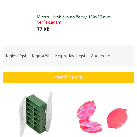
Mistrall krabička na červy, 160x65 mm
Není skladem
77 Kč
Ř
a
Nejlevnější
Nejdražší
Nejprodávanější
Abecedně
z
e
n
OTEVŘÍT FILTR
í
p
V
r
ý
o
p
d
i
u
s
k
p
t
r
ů