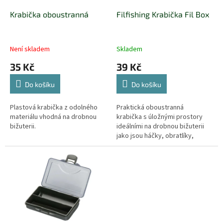
o
d
Krabička oboustranná
Filfishing Krabička Fil Box
u
k
t
Není skladem
Skladem
ů
35 Kč
39 Kč
Do košíku
Do košíku
Plastová krabička z odolného
Praktická oboustranná
materiálu vhodná na drobnou
krabička s úložnými prostory
bižuterii.
ideálními na drobnou bižuterii
jako jsou háčky, obratlíky,
karabinky, kroužky a mnoho
dalších drobností, které jsou
stále...