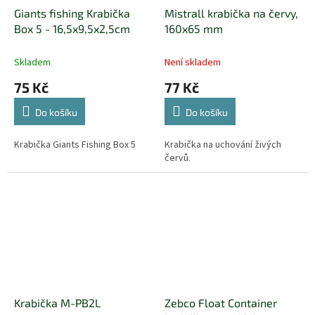
Giants fishing Krabička
Mistrall krabička na červy,
Box 5 - 16,5x9,5x2,5cm
160x65 mm
Skladem
Není skladem
75 Kč
77 Kč
Do košíku
Do košíku
Krabička Giants Fishing Box 5
Krabička na uchování živých
červů.
Krabička M-PB2L
Zebco Float Container