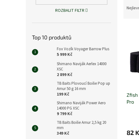
Ř
n
a
e
Nejlev
ROZBALIT FILTR
z
l
e
V
n
ý
í
Top 10 produktů
p
p
i
r
Fox Vozík Voyager Barrow Plus
s
5 999 Kč
o
p
d
Shimano Naviják Aerlex 14000
r
u
XSC
2 899 Kč
o
k
d
t
TB Baits Plovoucí Boilie Pop up
u
ů
Amur 50 g 16 mm
199 Kč
Zfish
k
Pro
t
Shimano Naviják Power Aero
14000 PG XSC
ů
9 799 Kč
TB Baits Boilie Amur 2,5 kg 20
mm
82 
349 Kč