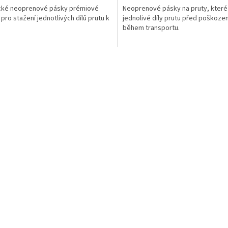
ické neoprenové pásky prémiové
Neoprenové pásky na pruty, které
 pro stažení jednotlivých dílů prutu k
jednolivé díly prutu před poškoze
během transportu.
O
v
l
á
d
a
c
í
p
r
v
k
y
v
ý
p
i
s