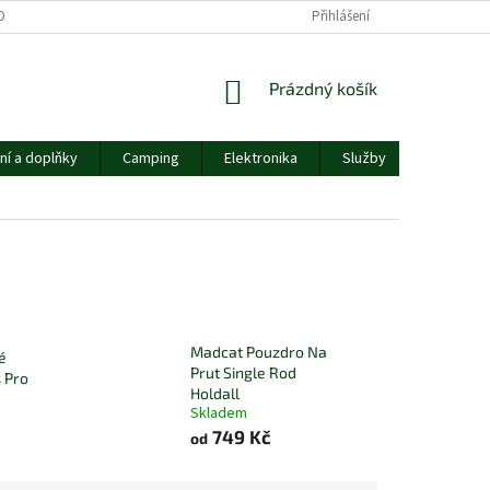
OBNÍCH ÚDAJŮ
Přihlášení
NÁKUPNÍ
Prázdný košík
KOŠÍK
ní a doplňky
Camping
Elektronika
Služby
Ostatní
Madcat Pouzdro Na
é
Prut Single Rod
 Pro
Holdall
Skladem
749 Kč
od