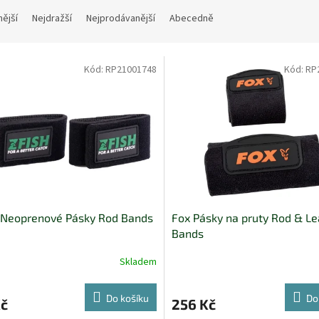
nější
Nejdražší
Nejprodávanější
Abecedně
Kód:
RP21001748
Kód:
RP
 Neoprenové Pásky Rod Bands
Fox Pásky na pruty Rod & L
Bands
Skladem
Do košíku
Do
Kč
256 Kč