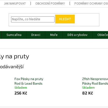
JAK NAKUPOVAT
OBCHODNÍ PODMÍNKY
PODMÍNKY OCHRANY OS
HLEDAT
Sumcařina
Dravci
Moře
Děti a rybolov
Obleče
y na pruty
odávanější
Fox Pásky na pruty
Zfish Neoprenov
Rod & Lead Bands
Pásky Rod Bands
Skladem
Skladem
256 Kč
82 Kč