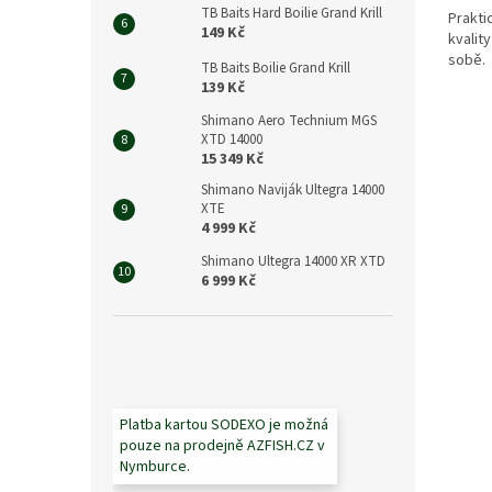
TB Baits Hard Boilie Grand Krill
Prakt
149 Kč
kvality
sobě.
TB Baits Boilie Grand Krill
139 Kč
Shimano Aero Technium MGS
XTD 14000
15 349 Kč
Shimano Naviják Ultegra 14000
XTE
4 999 Kč
Shimano Ultegra 14000 XR XTD
6 999 Kč
Platba kartou SODEXO je možná
pouze na prodejně AZFISH.CZ v
Nymburce.