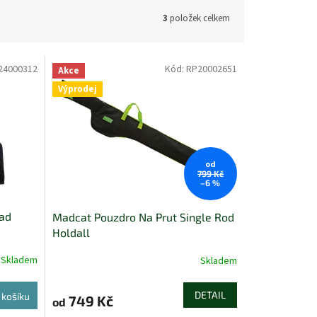
3
položek celkem
24000312
Kód:
RP20002651
Akce
Výprodej
od
799 Kč
–6 %
ead
Madcat Pouzdro Na Prut Single Rod
Holdall
Skladem
Skladem
DETAIL
 košíku
749 Kč
od