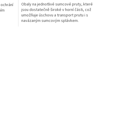
Obaly na jednotlivé sumcové pruty, které
 ochrání
jsou dostatečně široké v horní části, což
ním
umožňuje úschovu a transport prutu i s
navázaným sumcovým splávkem.