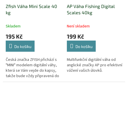
Zfish Váha Mini Scale 40
AP Váha Fishing Digital
kg
Scales 40kg
Skladem
Není skladem
195 Kč
199 Kč
Do košíku
Do košíku
Česká značka ZFISH přichází s
Multifunkční digitální váha od
"MINI" modelem digitální váhy,
anglické značky AP pro efektivní
která se Vám vejde do kapsy,
vážení vašich úlovků.
takže bude vždy připravená do
akce.