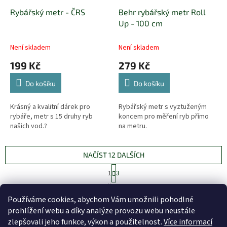
Rybářský metr - ČRS
Behr rybářský metr Roll
Up - 100 cm
Není skladem
Není skladem
199 Kč
279 Kč
Do košíku
Do košíku
Krásný a kvalitní dárek pro
Rybářský metr s vyztuženým
rybáře, metr s 15 druhy ryb
koncem pro měření ryb přímo
našich vod.?
na metru.
NAČÍST 12 DALŠÍCH
S
1
3
t
O
r
29
položek celkem
v
á
Používáme cookies, abychom Vám umožnili pohodlné
l
NAHORU
n
prohlížení webu a díky analýze provozu webu neustále
á
k
d
o
zlepšovali jeho funkce, výkon a použitelnost.
Více informací