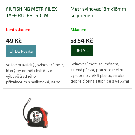
o
d
FILFISHING METR FILEX
Metr svinovací 3mx16mm
u
TAPE RULER 150CM
se jménem
k
t
Není skladem
Skladem
ů
49 Kč
54 Kč
od
DETAIL
Do košíku
Svinovací metr se jménem,
Velice praktický, svinovací metr,
kalená páska, pouzdro metru
který by neměl chybět ve
vyrobeno z ABS plastu, široká
výbavě žádného
dobře čitelná stupnice s velkými
příznivce minimalistické, nebo
čísly, poutko, klip na opasek.
lehčí výbavy. Filex Tape Ruler je
jedinečný metr, který se vejde...