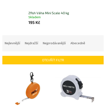
Zfish Váha Mini Scale 40 kg
Skladem
195 Kč
Ř
a
Nejlevnější
Nejdražší
Nejprodávanější
Abecedně
z
e
n
OTEVŘÍT FILTR
í
p
V
r
ý
o
p
d
i
u
s
k
p
t
r
ů