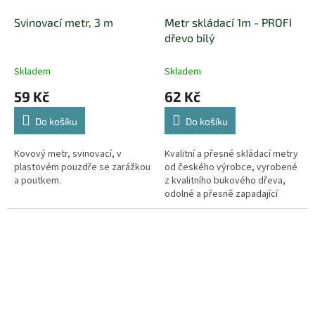
Svinovací metr, 3 m
Metr skládací 1m - PROFI
dřevo bílý
Skladem
Skladem
59 Kč
62 Kč
Do košíku
Do košíku
Kovový metr, svinovací, v
Kvalitní a přesné skládací metry
plastovém pouzdře se zarážkou
od českého výrobce, vyrobené
a poutkem.
z kvalitního bukového dřeva,
odolné a přesně zapadající
zámky metru.