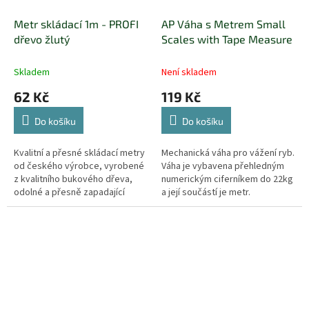
Metr skládací 1m - PROFI
AP Váha s Metrem Small
dřevo žlutý
Scales with Tape Measure
Skladem
Není skladem
62 Kč
119 Kč
Do košíku
Do košíku
Kvalitní a přesné skládací metry
Mechanická váha pro vážení ryb.
od českého výrobce, vyrobené
Váha je vybavena přehledným
z kvalitního bukového dřeva,
numerickým ciferníkem do 22kg
odolné a přesně zapadající
a její součástí je metr.
zámky metru.