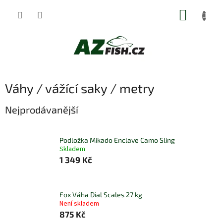
Přejít
NÁKUP
na
obsah
KOŠÍK
Váhy / vážící saky / metry
Nejprodávanější
Podložka Mikado Enclave Camo Sling
Skladem
1 349 Kč
Fox Váha Dial Scales 27 kg
Není skladem
875 Kč