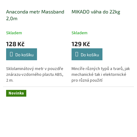
Anaconda metr Massband
MIKADO váha do 22kg
2,0m
Skladem
Skladem
128 Kč
129 Kč
Do košíku
Do košíku
Sklolaminátový metr v pouzdře
Mincíře různých typů a tvarů, jak
znárazu-vzdorného plastu ABS,
mechanické tak i elektornické
2 m.
pro různá použití
Novinka