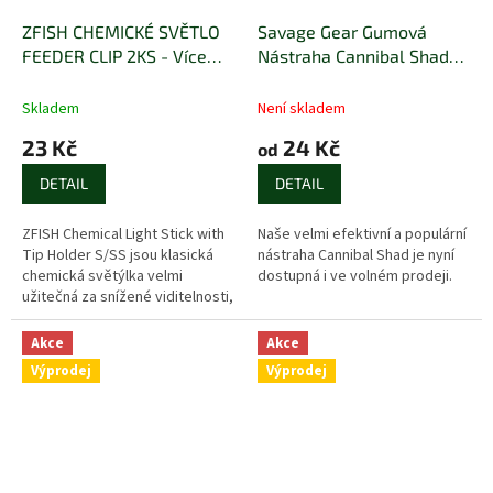
ZFISH CHEMICKÉ SVĚTLO
Savage Gear Gumová
FEEDER CLIP 2KS - Více
Nástraha Cannibal Shad
variant
Bulk Blue Pearl
Skladem
Není skladem
23 Kč
24 Kč
od
DETAIL
DETAIL
ZFISH Chemical Light Stick with
Naše velmi efektivní a populární
Tip Holder S/SS jsou klasická
nástraha Cannibal Shad je nyní
chemická světýlka velmi
dostupná i ve volném prodeji.
užitečná za snížené viditelnosti,
či pro večerní a noční rybolov.
Tyto speciální tyčinky se...
Akce
Akce
Výprodej
Výprodej