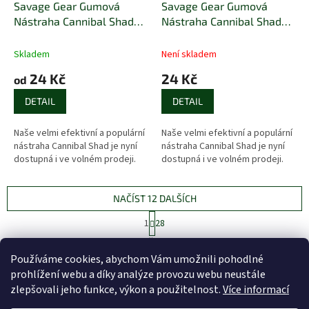
Savage Gear Gumová
Savage Gear Gumová
Nástraha Cannibal Shad
Nástraha Cannibal Shad
Bulk Perch
Bulk Red Head
Skladem
Není skladem
24 Kč
24 Kč
od
DETAIL
DETAIL
Naše velmi efektivní a populární
Naše velmi efektivní a populární
nástraha Cannibal Shad je nyní
nástraha Cannibal Shad je nyní
dostupná i ve volném prodeji.
dostupná i ve volném prodeji.
NAČÍST 12 DALŠÍCH
S
1
28
t
O
r
335
položek celkem
v
á
Používáme cookies, abychom Vám umožnili pohodlné
l
NAHORU
n
prohlížení webu a díky analýze provozu webu neustále
á
k
d
o
zlepšovali jeho funkce, výkon a použitelnost.
Více informací
v
Z
a