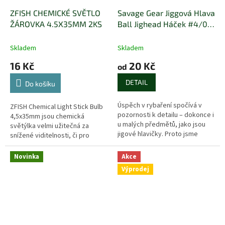
ZFISH CHEMICKÉ SVĚTLO
Savage Gear Jiggová Hlava
ŽÁROVKA 4.5X35MM 2KS
Ball Jighead Háček #4/0 -
1ks
Skladem
Skladem
16 Kč
20 Kč
od
DETAIL
Do košíku
Úspěch v rybaření spočívá v
ZFISH Chemical Light Stick Bulb
pozornosti k detailu – dokonce i
4,5x35mm jsou chemická
u malých předmětů, jako jsou
světýlka velmi užitečná za
jigové hlavičky. Proto jsme
snížené viditelnosti, či pro
navrhli tyto kulaté jigové
večerní a noční rybolov. Tento
hlavičky s ultra ostrými...
typ tyčinek je díky svému tvaru
Novinka
Akce
(...
Výprodej