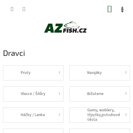
Přejít
NÁKUP
na
obsah
KOŠÍK
Dravci
Pruty
Navijáky
Vlasce / Šňůry
Bižuterie
Gumy, woblery,
Háčky / Lanka
třpytky,pstruhové
těsta