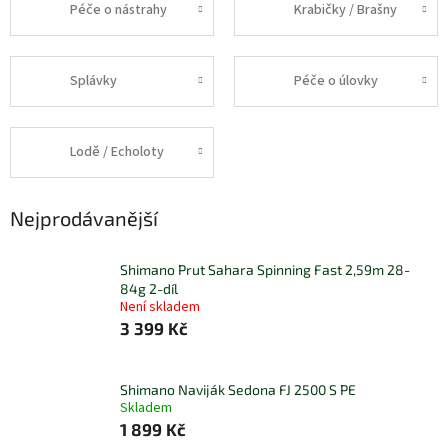
Péče o nástrahy
Krabičky / Brašny
Splávky
Péče o úlovky
Lodě / Echoloty
Nejprodávanější
Shimano Prut Sahara Spinning Fast 2,59m 28-
84g 2-díl
Není skladem
3 399 Kč
Shimano Naviják Sedona FJ 2500 S PE
Skladem
1 899 Kč