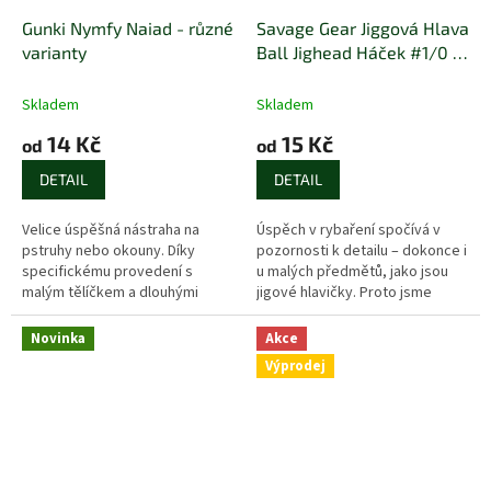
Gunki Nymfy Naiad - různé
Savage Gear Jiggová Hlava
varianty
Ball Jighead Háček #1/0 -
1ks
Skladem
Skladem
14 Kč
15 Kč
od
od
DETAIL
DETAIL
Velice úspěšná nástraha na
Úspěch v rybaření spočívá v
pstruhy nebo okouny. Díky
pozornosti k detailu – dokonce i
specifickému provedení s
u malých předmětů, jako jsou
malým tělíčkem a dlouhými
jigové hlavičky. Proto jsme
nožkami z ultra jemného, ale
navrhli tyto kulaté jigové
přesto pevného a odolného
hlavičky s ultra ostrými...
Novinka
Akce
materiálu, se...
Výprodej