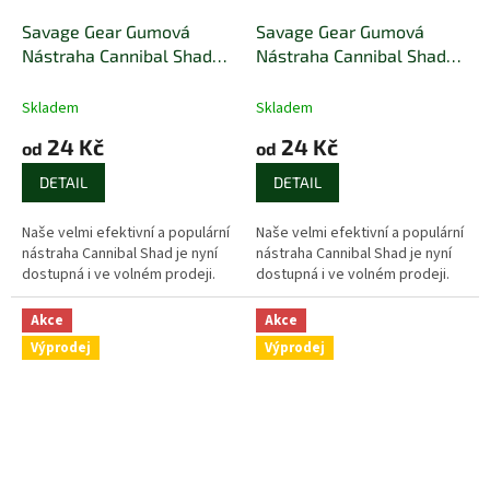
Savage Gear Gumová
Savage Gear Gumová
Nástraha Cannibal Shad
Nástraha Cannibal Shad
Bulk Firetiger
Bulk Golden Ambulance
Skladem
Skladem
24 Kč
24 Kč
od
od
DETAIL
DETAIL
Naše velmi efektivní a populární
Naše velmi efektivní a populární
nástraha Cannibal Shad je nyní
nástraha Cannibal Shad je nyní
dostupná i ve volném prodeji.
dostupná i ve volném prodeji.
Akce
Akce
Výprodej
Výprodej