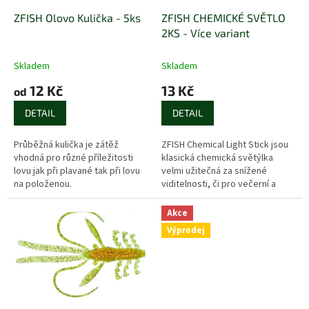
o
d
ZFISH Olovo Kulička - 5ks
ZFISH CHEMICKÉ SVĚTLO
u
2KS - Více variant
k
t
Skladem
Skladem
ů
12 Kč
13 Kč
od
DETAIL
DETAIL
Průběžná kulička je zátěž
ZFISH Chemical Light Stick jsou
vhodná pro různé příležitosti
klasická chemická světýlka
lovu jak při plavané tak při lovu
velmi užitečná za snížené
na položenou.
viditelnosti, či pro večerní a
noční rybolov. Tyto malé
světelné tyčinky lze vkládat
Akce
do...
Výprodej