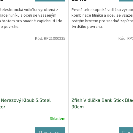
teleskopická vidlička vyrobená z
Pevná teleskopická vidlička vyrob
ace hliníku a oceli se vsazeným
kombinace hliníku a oceli se vsaz
 hrotem pro snadné zapíchnutí i do
ostrým hrotem pro snadné zapíchnu
ho povrchu.
tvrdšího povrchu.
Kód:
RP21000335
Kód:
RP
 Nerezový Kloub S.Steel
Zfish Vidlička Bank Stick Bl
tor
90cm
Skladem