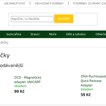
JAK NAKUPOVAT
OBCHODNÍ PODMÍNKY
PODMÍNKY OCHRANY OS
HLEDAT
Sumcařina
Dravci
Moře
Děti a rybolov
Obleče
idličky
ičky
odávanější
Zfish Rychlospoj
ZICO - Magnetický
Quick Release
adaptér UNICARP
Adapter
Skladem
Skladem
99 Kč
59 Kč