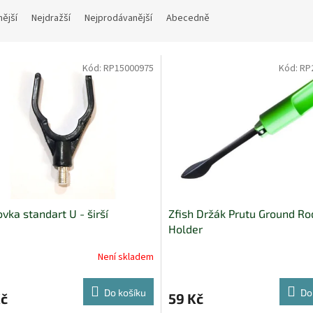
nější
Nejdražší
Nejprodávanější
Abecedně
Kód:
RP15000975
Kód:
RP
vka standart U - širší
Zfish Držák Prutu Ground Ro
Holder
Není skladem
Do košíku
Do
Kč
59 Kč