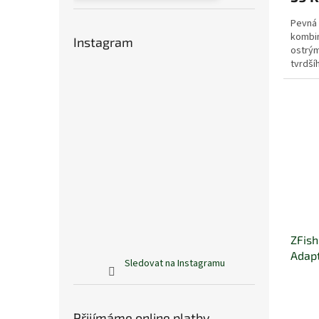
Pevná 
kombin
Instagram
ostrým
tvrdší
ZFish
Adap
Sledovat na Instagramu
Přijímáme online platby