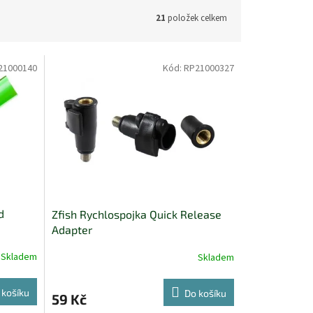
21
položek celkem
21000140
Kód:
RP21000327
d
Zfish Rychlospojka Quick Release
Adapter
Skladem
Skladem
 košíku
Do košíku
59 Kč