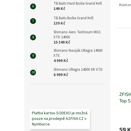
TB Baits Hard Boilie Grand Krill
Koncov
149 Kč
TB Baits Boilie Grand Krill
139 Kč
Shimano Aero Technium MGS
XTD 14000
15 349 Kč
Shimano Naviják Ultegra 14000
XTE
4 999 Kč
Shimano Ultegra 14000 XR XTD
6 999 Kč
ZFISH
Top 
Platba kartou SODEXO je možná
pouze na prodejně AZFISH.CZ v
Nymburce.
59 K