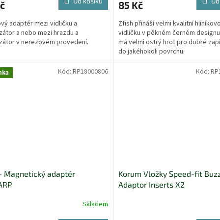
Do košíku
Do
č
85 Kč
vý adaptér mezi vidličku a
Zfish přináší velmi kvalitní hliníkov
izátor a nebo mezi hrazdu a
vidličku v pěkném černém designu.
izátor v nerezovém provedení.
má velmi ostrý hrot pro dobré zap
do jakéhokoli povrchu.
Kód:
RP18000806
Kód:
RP
nka
- Magnetický adaptér
Korum Vložky Speed-fit Buz
ARP
Adaptor Inserts X2
Skladem