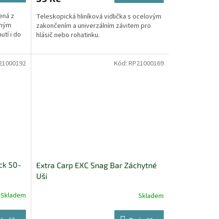
ená z
Teleskopická hliníková vidlička s ocelovým
eným
zakončením a univerzálním závitem pro
tí i do
hlásič nebo rohatinku.
21000192
Kód:
RP21000169
ack 50-
Extra Carp EXC Snag Bar Záchytné
Uši
Skladem
Skladem