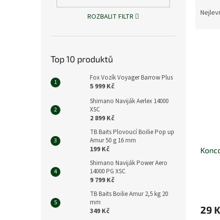
Ř
n
a
e
Nejlev
ROZBALIT FILTR
z
l
e
V
n
ý
í
Top 10 produktů
p
p
i
r
Fox Vozík Voyager Barrow Plus
s
5 999 Kč
o
p
d
Shimano Naviják Aerlex 14000
r
u
XSC
2 899 Kč
o
k
d
t
TB Baits Plovoucí Boilie Pop up
u
ů
Amur 50 g 16 mm
199 Kč
Konco
k
t
Shimano Naviják Power Aero
14000 PG XSC
ů
9 799 Kč
TB Baits Boilie Amur 2,5 kg 20
mm
29 
349 Kč