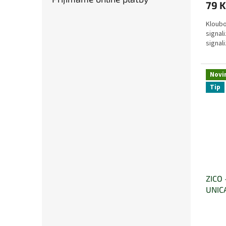
79 K
Kloubo
signal
signal
Novi
Tip
ZICO 
UNIC