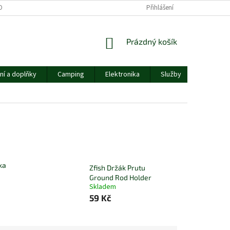
OBNÍCH ÚDAJŮ
Přihlášení
NÁKUPNÍ
Prázdný košík
KOŠÍK
ní a doplňky
Camping
Elektronika
Služby
Ostatní
ka
Zfish Držák Prutu
Ground Rod Holder
Skladem
59 Kč