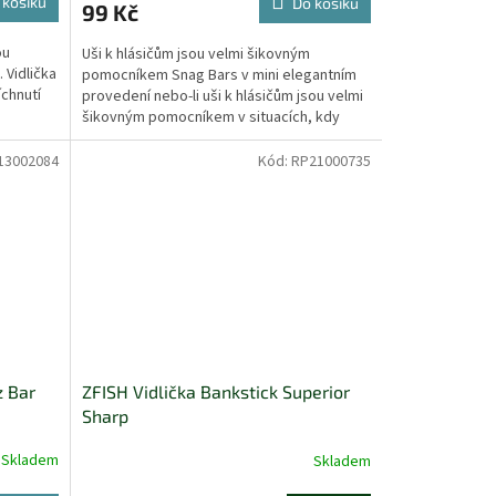
 košíku
Do košíku
99 Kč
ou
Uši k hlásičům jsou velmi šikovným
 Vidlička
pomocníkem Snag Bars v mini elegantním
íchnutí
provedení nebo-li uši k hlásičům jsou velmi
šikovným pomocníkem v situacích, kdy
chytáte s montáží...
13002084
Kód:
RP21000735
z Bar
ZFISH Vidlička Bankstick Superior
Sharp
Skladem
Skladem