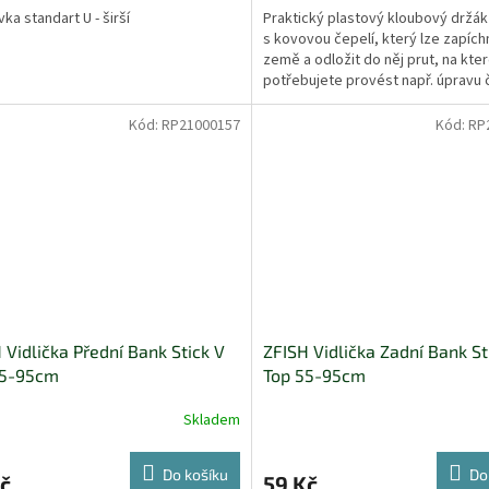
ka standart U - širší
Praktický plastový kloubový držák
s kovovou čepelí, který lze zapíc
země a odložit do něj prut, na kte
potřebujete provést např. úpravu č
výměnu háčku,...
Kód:
RP21000157
Kód:
RP
 Vidlička Přední Bank Stick V
ZFISH Vidlička Zadní Bank St
55-95cm
Top 55-95cm
Skladem
Do košíku
Do
č
59 Kč