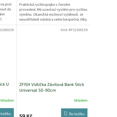
 na prut
Praktická rychlospojka v černém
hnout do
provedení. Má uzavírací systém pro rychlou
rém
výměnu. Okamžitá možnost vytáhnutí. Je
i
neuvěřitelně odolná a velmi bezpečná. Díky
univerzálnímu závitu...
21000158
Kód:
RP21000159
ick U
ZFISH Vidlička Závitová Bank Stick
Universal 50-90cm
Skladem
Skladem
 košíku
Do košíku
59 Kč