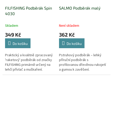
FILFISHING Podběrák Spin
SALMO Podběrák malý
4030
Skladem
Není skladem
349 Kč
362 Kč
Do košíku
Do košíku
Praktický a kvalitně zpracovaný
Pstruhový podběrák – lehký
'raketový' podběrák od značky
příruční podběrák s
FILFISHING primárně určený na
profilovanou dřevěnou rukojetí
lehčí přívlač a muškaření.
a gumou k zavěšení.