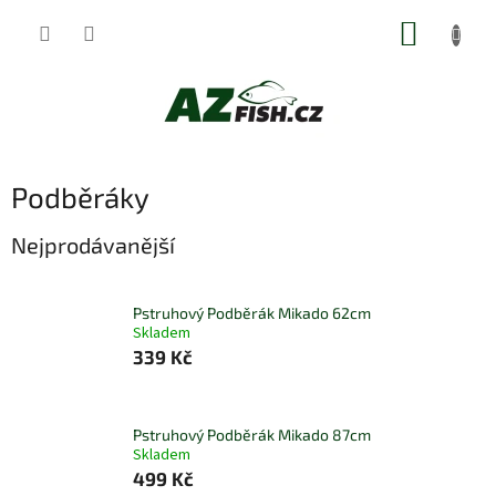
Přejít
NÁKUP
na
obsah
KOŠÍK
Podběráky
Nejprodávanější
Pstruhový Podběrák Mikado 62cm
Skladem
339 Kč
Pstruhový Podběrák Mikado 87cm
Skladem
499 Kč