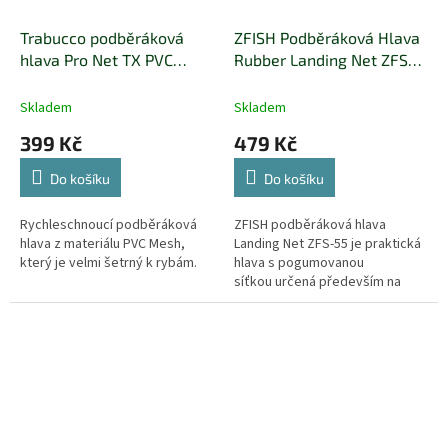
Trabucco podběráková
ZFISH Podběráková Hlava
hlava Pro Net TX PVC
Rubber Landing Net ZFS-
Mesh 55x45x40cm
55
Skladem
Skladem
399 Kč
479 Kč
Do košíku
Do košíku
Rychleschnoucí podběráková
ZFISH podběráková hlava
hlava z materiálu PVC Mesh,
Landing Net ZFS-55 je praktická
který je velmi šetrný k rybám.
hlava s pogumovanou
síťkou určená především na
feeder a plavanou, ale při
použití vhodné tyče/rukojeti
bude dobře...