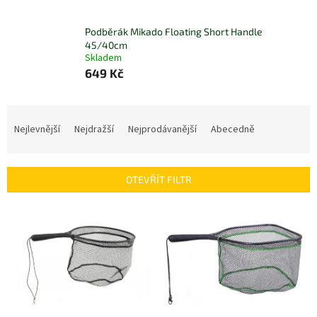
Podběrák Mikado Floating Short Handle
45/40cm
Skladem
649 Kč
Ř
a
Nejlevnější
Nejdražší
Nejprodávanější
Abecedně
z
e
n
OTEVŘÍT FILTR
í
p
V
r
ý
o
p
d
i
u
s
k
p
t
r
ů