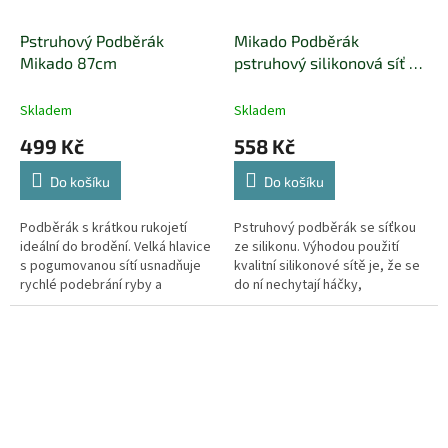
Pstruhový Podběrák
Mikado Podběrák
Mikado 87cm
pstruhový silikonová síť -
66cm / 40 x 45 cm
Skladem
Skladem
499 Kč
558 Kč
Do košíku
Do košíku
Podběrák s krátkou rukojetí
Pstruhový podběrák se síťkou
ideální do brodění. Velká hlavice
ze silikonu. Výhodou použití
s pogumovanou sítí usnadňuje
kvalitní silikonové sítě je, že se
rychlé podebrání ryby a
do ní nechytají háčky,
konektor na rukojeti umožňuje
nenasákává vodu, neabsorbuje
pohodlné připnutí k vestě
pachy a je extrémně šetrná k
nebo...
rybě.