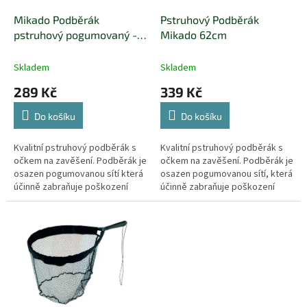
o
d
Mikado Podběrák
Pstruhový Podběrák
u
pstruhový pogumovaný -
Mikado 62cm
k
63 cm / 41 x 35 cm
t
Skladem
Skladem
ů
289 Kč
339 Kč
Do košíku
Do košíku
Kvalitní pstruhový podběrák s
Kvalitní pstruhový podběrák s
očkem na zavěšení. Podběrák je
očkem na zavěšení. Podběrák je
osazen pogumovanou sítí která
osazen pogumovanou sítí, která
účinně zabraňuje poškození
účinně zabraňuje poškození
ryby a je zároveň odolná
ryby a je zároveň odolná
zápachu.
zápachu. Kompaktní podběrák
s...