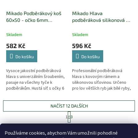
Mikado Podběrákový koš
Mikado Hlava
60x50 - očko 6mm
podběráková silikonová síť
červený rámeček - nylon
- 55 x45 cm
Skladem
Skladem
582 Kč
596 Kč
Do košíku
Do košíku
Vysoce jakostní podběráková
Profesionální podběráková
hlava s univerzálním šroubením,
hlava s kovovým rámem a
pasuje na všechny tyče k
silikonovou síťovinou. Určeno
podběrákům. Hustá síť s očky 6
pro lov větších ryb jak bílé ryby,
mm nepoškozuje rybu a madla
tak také dravců.
umístěná na rámu zlepšují...
NAČÍST 12 DALŠÍCH
S
1
3
t
O
r
26
položek celkem
v
á
Používáme cookies, abychom Vám umožnili pohodlné
l
NAHORU
n