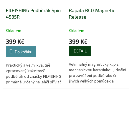
FILFISHING Podběrák Spin
Rapala RCD Magnetic
4535R
Release
Skladem
Skladem
399 Kč
399 Kč
DETAIL
Do košíku
Velmi silný magnetický klip s
Praktický a velmi kvalitně
mechanickou karabinkou, ideální
zpracovaný 'raketový'
pro zavěšení podběráku či
podběrák od značky FILFISHING
jiných velkých pomůcek a
primárně určený na lehčí přívlač
nástrojů na rybářskou vestu
a muškaření.
nebo bundu.