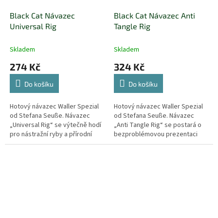
Black Cat Návazec
Black Cat Návazec Anti
Universal Rig
Tangle Rig
Skladem
Skladem
274 Kč
324 Kč
Do košíku
Do košíku
Hotový návazec Waller Spezial
Hotový návazec Waller Spezial
od Stefana Seuße. Návazec
od Stefana Seuße. Návazec
„Universal Rig“ se výtečně hodí
„Anti Tangle Rig“ se postará o
pro nástražní ryby a přírodní
bezproblémovou prezentaci
nástrahy při prezentacích na
nástrahy bez motanců na
montážích s bójemi, splávky a...
stojatých a pomalu tekoucích
vodách...