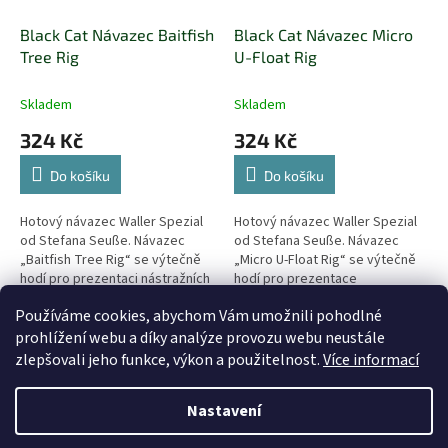
Black Cat Návazec Baitfish
Black Cat Návazec Micro
Tree Rig
U-Float Rig
Skladem
Skladem
324 Kč
324 Kč
Do košíku
Do košíku
Hotový návazec Waller Spezial
Hotový návazec Waller Spezial
od Stefana Seuße. Návazec
od Stefana Seuße. Návazec
„Baitfish Tree Rig“ se výtečně
„Micro U-Float Rig“ se výtečně
hodí pro prezentaci nástražních
hodí pro prezentace
ryb a jiných přírodních nástrah
nástražních ryb a přírodních
Používáme cookies, abychom Vám umožnili pohodlné
těsně nade dnem.
nástrah těsně nade dnem v
6
položek celkem
O
kamenných...
prohlížení webu a díky analýze provozu webu neustále
v
zlepšovali jeho funkce, výkon a použitelnost.
Více informací
l
Z
á
á
d
Nastavení
Vytvořil Shoptet
p
a
a