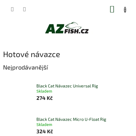
Přejít
NÁKUP
na
obsah
KOŠÍK
Hotové návazce
Nejprodávanější
Black Cat Návazec Universal Rig
Skladem
274 Kč
Black Cat Návazec Micro U-Float Rig
Skladem
324 Kč