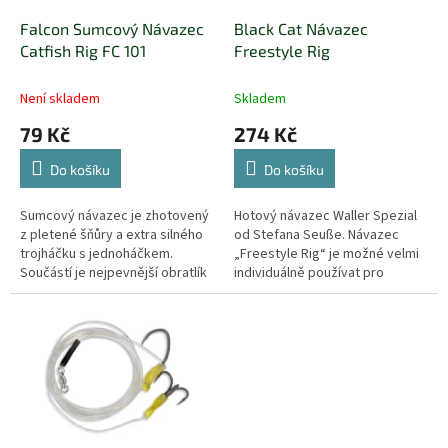
o
d
Falcon Sumcový Návazec
Black Cat Návazec
u
Catfish Rig FC 101
Freestyle Rig
k
t
Není skladem
Skladem
ů
79 Kč
274 Kč
Do košíku
Do košíku
Sumcový návazec je zhotovený
Hotový návazec Waller Spezial
z pletené šňůry a extra silného
od Stefana Seuße. Návazec
trojháčku s jednoháčkem.
„Freestyle Rig“ je možné velmi
Součástí je nejpevnější obratlík
individuálně používat pro
tzv. CRANE SWIVEL.
všechny vypnuté montáže a
montáže se splávky.