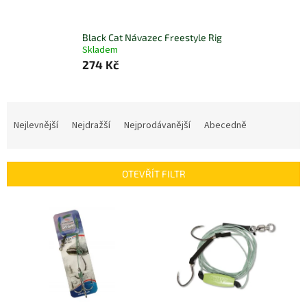
Black Cat Návazec Freestyle Rig
Skladem
274 Kč
Ř
a
Nejlevnější
Nejdražší
Nejprodávanější
Abecedně
z
e
n
OTEVŘÍT FILTR
í
p
V
r
ý
o
p
d
i
u
s
k
p
t
r
ů