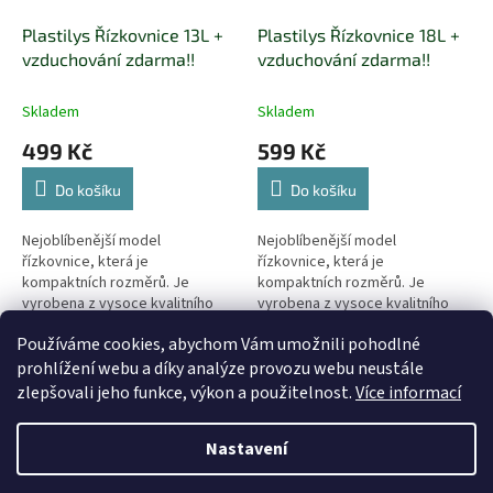
Plastilys Řízkovnice 13L +
Plastilys Řízkovnice 18L +
vzduchování zdarma!!
vzduchování zdarma!!
Skladem
Skladem
499 Kč
599 Kč
Do košíku
Do košíku
Nejoblíbenější model
Nejoblíbenější model
řízkovnice, která je
řízkovnice, která je
kompaktních rozměrů. Je
kompaktních rozměrů. Je
vyrobena z vysoce kvalitního
vyrobena z vysoce kvalitního
recyklovatelného plastu, který
recyklovatelného plastu, který
Používáme cookies, abychom Vám umožnili pohodlné
je odolný vůči UV záření.
je odolný vůči UV záření.
4
položek celkem
O
prohlížení webu a díky analýze provozu webu neustále
v
zlepšovali jeho funkce, výkon a použitelnost.
Více informací
l
Z
á
á
Nastavení
d
Vytvořil Shoptet
p
a
a
c