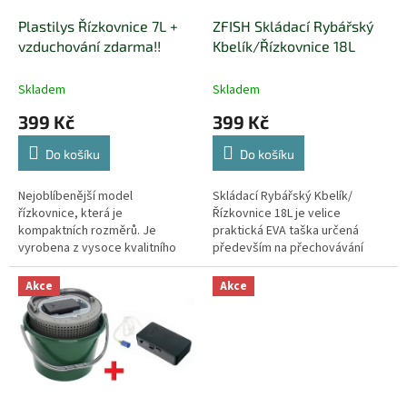
o
d
Plastilys Řízkovnice 7L +
ZFISH Skládací Rybářský
u
vzduchování zdarma!!
Kbelík/Řízkovnice 18L
k
t
Skladem
Skladem
ů
399 Kč
399 Kč
Do košíku
Do košíku
Nejoblíbenější model
Skládací Rybářský Kbelík/
řízkovnice, která je
Řízkovnice 18L je velice
kompaktních rozměrů. Je
praktická EVA taška určená
vyrobena z vysoce kvalitního
především na přechovávání
recyklovatelného plastu, který
živých nástražních rybek, která
je odolný vůči UV záření.
Vám po složení ve vozidle
Akce
Akce
nezabere tolik...