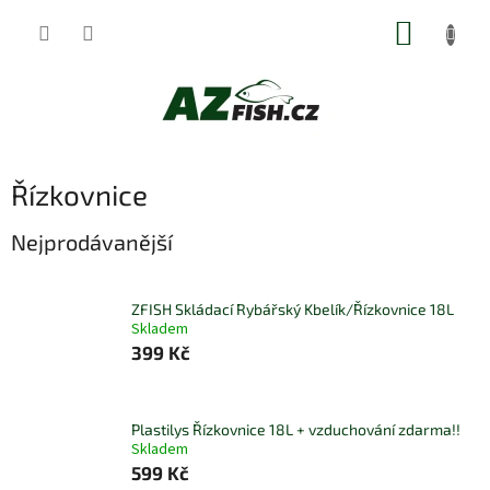
Přejít
NÁKUP
na
obsah
KOŠÍK
Řízkovnice
Nejprodávanější
ZFISH Skládací Rybářský Kbelík/Řízkovnice 18L
Skladem
399 Kč
Plastilys Řízkovnice 18L + vzduchování zdarma!!
Skladem
599 Kč