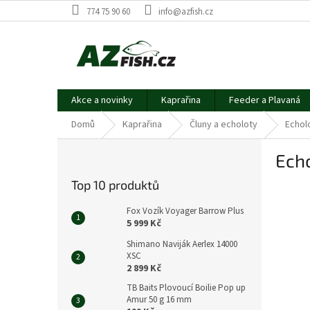
Přejít
774 75 90 60
info@azfish.cz
na
obsah
Akce a novinky
Kaprařina
Feeder a Plavaná
Domů
Kaprařina
Čluny a echoloty
Echol
P
Ech
o
s
Top 10 produktů
t
r
Fox Vozík Voyager Barrow Plus
a
5 999 Kč
n
Shimano Naviják Aerlex 14000
n
XSC
í
2 899 Kč
p
TB Baits Plovoucí Boilie Pop up
a
Amur 50 g 16 mm