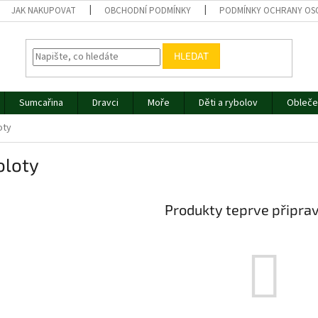
JAK NAKUPOVAT
OBCHODNÍ PODMÍNKY
PODMÍNKY OCHRANY OS
HLEDAT
Sumcařina
Dravci
Moře
Děti a rybolov
Obleče
oty
oloty
Produkty teprve připra