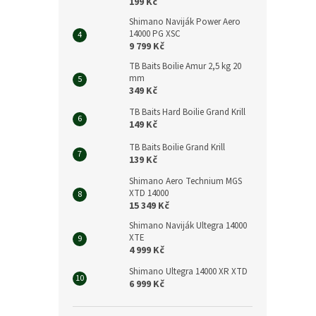
n
199 Kč
e
Shimano Naviják Power Aero
l
14000 PG XSC
9 799 Kč
TB Baits Boilie Amur 2,5 kg 20
mm
349 Kč
TB Baits Hard Boilie Grand Krill
149 Kč
TB Baits Boilie Grand Krill
139 Kč
Shimano Aero Technium MGS
XTD 14000
15 349 Kč
Shimano Naviják Ultegra 14000
XTE
4 999 Kč
Shimano Ultegra 14000 XR XTD
6 999 Kč