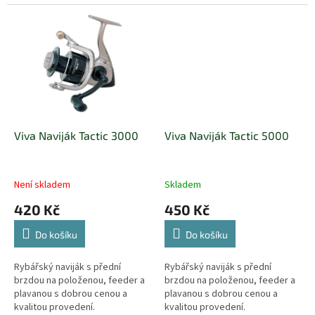
navijáků. Vodotěsný, s vysokou
viskozitou a mazacími...
Viva Naviják Tactic 3000
Viva Naviják Tactic 5000
Není skladem
Skladem
420 Kč
450 Kč
Do košíku
Do košíku
Rybářský naviják s přední
Rybářský naviják s přední
brzdou na položenou, feeder a
brzdou na položenou, feeder a
plavanou s dobrou cenou a
plavanou s dobrou cenou a
kvalitou provedení.
kvalitou provedení.