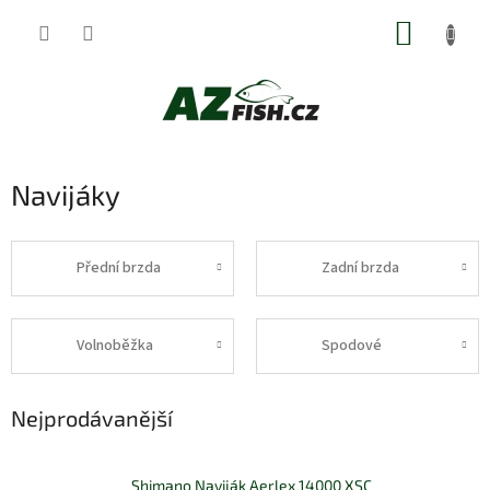
Přejít
NÁKUP
na
obsah
KOŠÍK
Navijáky
Přední brzda
Zadní brzda
Volnoběžka
Spodové
Nejprodávanější
Shimano Naviják Aerlex 14000 XSC