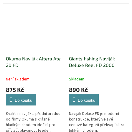
každého, dokonce i pro
každého, dokonce i pro
začínající rybáře. Osvědčená
začínající rybáře. Osvědčená
konstrukce se...
konstrukce se...
Okuma Naviják Altera Ate
Giants fishing Naviják
20 FD
Deluxe Reel FD 2000
Není skladem
Skladem
875 Kč
890 Kč
Do košíku
Do košíku
Kvalitní naviják s přední brzdou
Naviják Deluxe FD je moderní
od firmy Okuma s krásně
konstrukce, který ve své
hladkým chodem ideální pro
cenové kategorii překvapí ultra
přívlač, plavanou, feeder.
lehkým chodem.