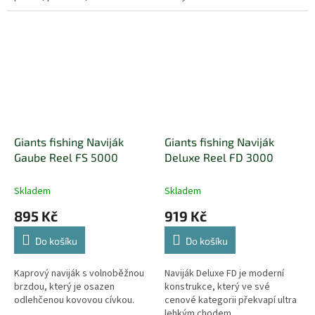
Giants fishing Naviják
Giants fishing Naviják
Gaube Reel FS 5000
Deluxe Reel FD 3000
Skladem
Skladem
895 Kč
919 Kč
Do košíku
Do košíku
Kaprový naviják s volnoběžnou
Naviják Deluxe FD je moderní
brzdou, který je osazen
konstrukce, který ve své
odlehčenou kovovou cívkou.
cenové kategorii překvapí ultra
lehkým chodem.