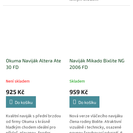
Okuma Naviják Altera Ate
Naviják Mikado Bixlite NG
30 FD
2006 FD
Není skladem
Skladem
925 Kč
959 Kč
Do košíku
Do košíku
Kvalitní naviják s přední brzdou
Nová verze vláčecího navijáku
od firmy Okuma s krásně
člena rodiny Bixlite. Atraktivní
hladkým chodem ideální pro
vizuálně i technicky, osazené