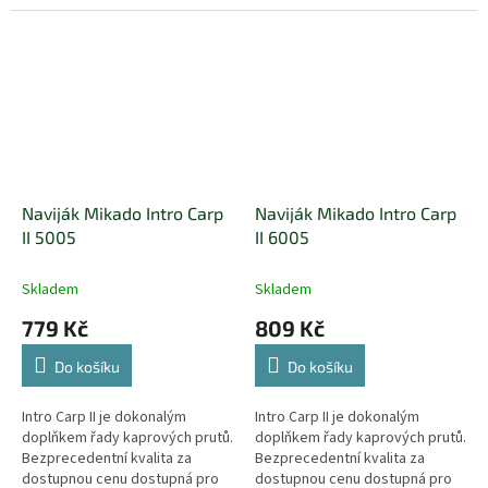
Naviják Mikado Intro Carp
Naviják Mikado Intro Carp
II 5005
II 6005
Skladem
Skladem
779 Kč
809 Kč
Do košíku
Do košíku
Intro Carp II je dokonalým
Intro Carp II je dokonalým
doplňkem řady kaprových prutů.
doplňkem řady kaprových prutů.
Bezprecedentní kvalita za
Bezprecedentní kvalita za
dostupnou cenu dostupná pro
dostupnou cenu dostupná pro