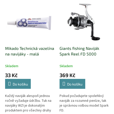
p
V
r
ý
o
p
d
i
u
s
k
p
t
r
ů
o
d
Mikado Technická vazelína
Giants fishing Naviják
u
na navijáky - malá
Spark Reel FD 5000
k
t
Skladem
Skladem
ů
33 Kč
369 Kč
Do košíku
Do košíku
Každý naviják alespoň jednou
Pokud požadujete spolehlivý
ročně vyžaduje údržbu. Tuk na
naviják za rozumné peníze, tak
navijáky WZI je dokonalým
je správnou volbou model Spark
produktem pro všechny druhy
FD.