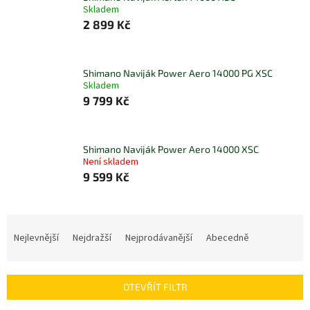
Skladem
2 899 Kč
Shimano Naviják Power Aero 14000 PG XSC
Skladem
9 799 Kč
Shimano Naviják Power Aero 14000 XSC
Není skladem
9 599 Kč
Ř
a
Nejlevnější
Nejdražší
Nejprodávanější
Abecedně
z
e
n
OTEVŘÍT FILTR
í