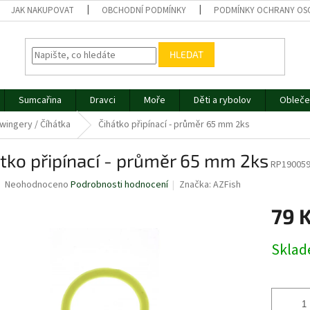
JAK NAKUPOVAT
OBCHODNÍ PODMÍNKY
PODMÍNKY OCHRANY OS
HLEDAT
Sumcařina
Dravci
Moře
Děti a rybolov
Obleče
wingery / Číhátka
Čihátko připínací - průměr 65 mm 2ks
tko připínací - průměr 65 mm 2ks
RP19005
Průměrné
Neohodnoceno
Podrobnosti hodnocení
Značka:
AZFish
hodnocení
produktu
79 
je
0,0
Měrná
Skla
z
cena:
5
hvězdiček.