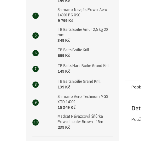
n
199 Kč
e
Shimano Naviják Power Aero
l
14000 PG XSC
9 799 Kč
TB Baits Boilie Amur 2,5 kg 20
mm
349 Kč
TB Baits Boilie Krill
699 Kč
TB Baits Hard Boilie Grand Krill
149 Kč
TB Baits Boilie Grand Krill
139 Kč
Popi
Shimano Aero Technium MGS
XTD 14000
15 349 Kč
Det
Madcat Návazcová Šňůrka
Použí
Power Leader Brown - 15m
239 Kč