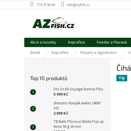
Přejít
774 75 90 60
info@azfish.cz
na
obsah
Akce a novinky
Kaprařina
Feeder a Plavaná
Domů
Kaprařina
Stojany a signalizace
S
P
Čihá
o
s
Top 10 produktů
Tip
t
r
Fox Vozík Voyager Barrow Plus
a
5 999 Kč
n
Shimano Naviják Aerlex 14000
n
XSC
í
2 899 Kč
p
TB Baits Plovoucí Boilie Pop up
a
Amur 50 g 16 mm