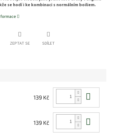
kže se hodí i ke kombinaci s normálním boiliem.
informace
ZEPTAT SE
SDÍLET
Do košíku
139 Kč
Do košíku
139 Kč