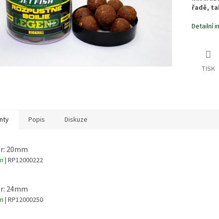
řadě, ta
Detailní 
TISK
nty
Popis
Diskuze
r: 20mm
em
| RP12000222
r: 24mm
em
| RP12000250