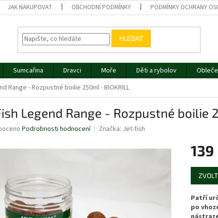
JAK NAKUPOVAT
OBCHODNÍ PODMÍNKY
PODMÍNKY OCHRANY OS
HLEDAT
Sumcařina
Dravci
Moře
Děti a rybolov
Obleče
nd Range - Rozpustné boilie 250ml - BIOKRILL
Fish Legend Range - Rozpustné boilie 
né
noceno
Podrobnosti hodnocení
Značka:
Jet-fish
ní
139
u
Měrná
ZVOLT
cena:
ek.
Patří ur
po vhoze
nástraze