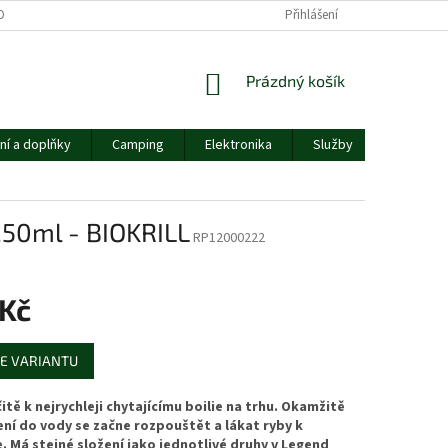
OBNÍCH ÚDAJŮ
Přihlášení
NÁKUPNÍ
Prázdný košík
KOŠÍK
ní a doplňky
Camping
Elektronika
Služby
Ostatní
250ml - BIOKRILL
RP12000222
 Kč
E VARIANTU
čitě k nejrychleji chytajícímu boilie na trhu. Okamžitě
ní do vody se začne rozpouštět a lákat ryby k
. Má stejné složení jako jednotlivé druhy v Legend