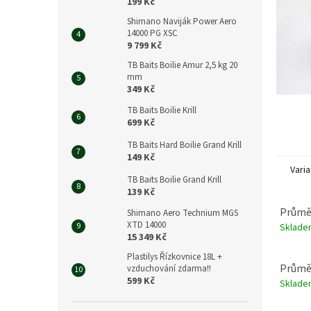
n
199 Kč
e
Shimano Naviják Power Aero
l
14000 PG XSC
9 799 Kč
TB Baits Boilie Amur 2,5 kg 20
mm
349 Kč
TB Baits Boilie Krill
699 Kč
TB Baits Hard Boilie Grand Krill
149 Kč
Varia
TB Baits Boilie Grand Krill
139 Kč
Průmě
Shimano Aero Technium MGS
XTD 14000
Sklad
15 349 Kč
Plastilys Řízkovnice 18L +
Průmě
vzduchování zdarma!!
599 Kč
Sklad