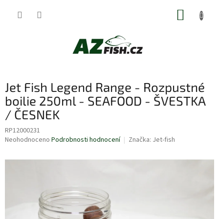
Přejít
NÁKUP
na
obsah
KOŠÍK
Jet Fish Legend Range - Rozpustné
boilie 250ml - SEAFOOD - ŠVESTKA
/ ČESNEK
RP12000231
Průměrné
Neohodnoceno
Podrobnosti hodnocení
Značka:
Jet-fish
hodnocení
produktu
je
0,0
z
5
hvězdiček.