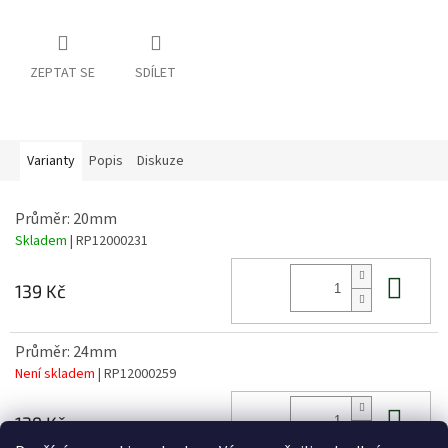
ZEPTAT SE
SDÍLET
Varianty
Popis
Diskuze
Průměr: 20mm
Skladem
| RP12000231
Do 
139 Kč
Průměr: 24mm
Není skladem
| RP12000259
Do 
139 Kč