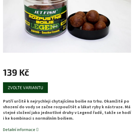
139 Kč
Měrná
ZVOLTE VARIANTU
cena:
Patří určitě k nejrychleji chytajícímu boilie na trhu. Okamžitě po
vhození do vody se začne rozpouštět a lákat ryby k nástraze. Má
stejné složení jako jednotlivé druhy v Legend řadě, takže se hodí
i ke kombinaci s normálním boiliem.
Detailní informace