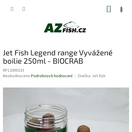
Přejít
NÁKUP
na
obsah
KOŠÍK
Jet Fish Legend range Vyvážené
boilie 250ml - BIOCRAB
RP12000233
Průměrné
Neohodnoceno
Podrobnosti hodnocení
Značka:
Jet-fish
hodnocení
produktu
je
0,0
z
5
hvězdiček.