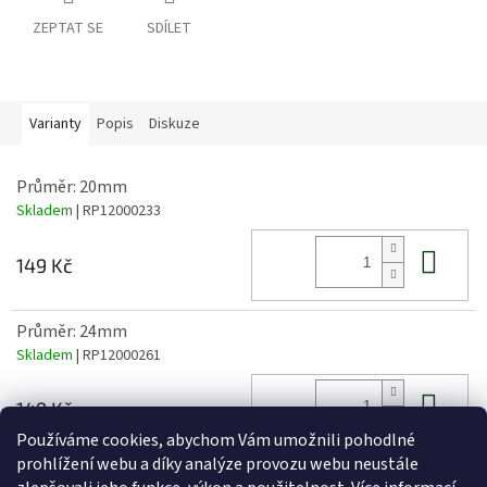
ZEPTAT SE
SDÍLET
Varianty
Popis
Diskuze
Průměr: 20mm
Skladem
| RP12000233
Do 
149 Kč
Průměr: 24mm
Skladem
| RP12000261
Do 
149 Kč
Používáme cookies, abychom Vám umožnili pohodlné
prohlížení webu a díky analýze provozu webu neustále