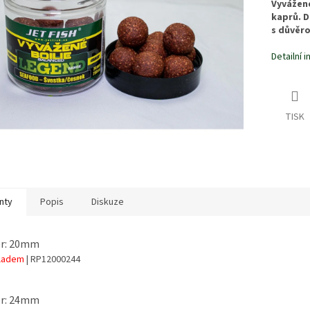
Vyvážené
kaprů. D
s důvěro
Detailní 
TISK
nty
Popis
Diskuze
r: 20mm
kladem
| RP12000244
r: 24mm