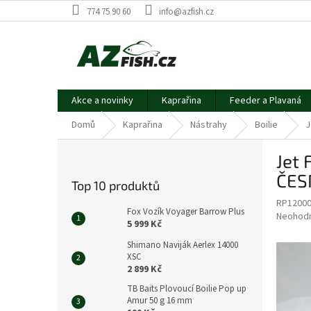
Přejít
774 75 90 60
info@azfish.cz
na
obsah
Akce a novinky
Kaprařina
Feeder a Plavaná
Domů
Kaprařina
Nástrahy
Boilie
J
P
Jet 
o
s
ČES
Top 10 produktů
t
RP1200
r
Fox Vozík Voyager Barrow Plus
Průměr
Neohod
a
5 999 Kč
hodnoce
n
produkt
Shimano Naviják Aerlex 14000
n
je
XSC
í
0,0
2 899 Kč
z
p
TB Baits Plovoucí Boilie Pop up
5
a
Amur 50 g 16 mm
hvězdič