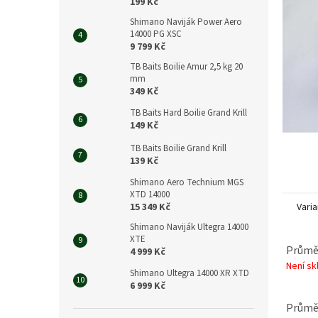
n
199 Kč
e
Shimano Naviják Power Aero
l
14000 PG XSC
9 799 Kč
TB Baits Boilie Amur 2,5 kg 20
mm
349 Kč
TB Baits Hard Boilie Grand Krill
149 Kč
TB Baits Boilie Grand Krill
139 Kč
Shimano Aero Technium MGS
XTD 14000
Varia
15 349 Kč
Shimano Naviják Ultegra 14000
XTE
Průmě
4 999 Kč
Není s
Shimano Ultegra 14000 XR XTD
6 999 Kč
Průmě