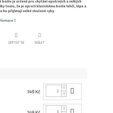
 boilie je určené pro chytání opatrných a velkých
íky tomu, že je oproti klasickému boilie lehčí, lépe a
u ho přijímají velké zkušené ryby.
informace
ZEPTAT SE
SDÍLET
Do košíku
149 Kč
Do košíku
149 Kč