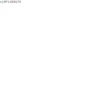
em
| RP12000270