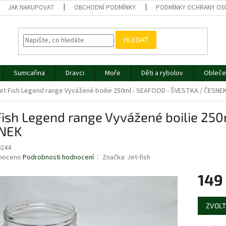
JAK NAKUPOVAT
OBCHODNÍ PODMÍNKY
PODMÍNKY OCHRANY OS
HLEDAT
Sumcařina
Dravci
Moře
Děti a rybolov
Obleče
et Fish Legend range Vyvážené boilie 250ml - SEAFOOD - ŠVESTKA / ČESNE
Fish Legend range Vyvážené boilie 25
NEK
0244
né
noceno
Podrobnosti hodnocení
Značka:
Jet-fish
ní
149
u
Měrná
ZVOLT
cena:
ek.