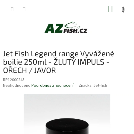
Přejít
NÁKUP
na
obsah
KOŠÍK
Jet Fish Legend range Vyvážené
boilie 250ml - ŽLUTÝ IMPULS -
OŘECH / JAVOR
RP12000245
Průměrné
Neohodnoceno
Podrobnosti hodnocení
Značka:
Jet-fish
hodnocení
produktu
je
0,0
z
5
hvězdiček.