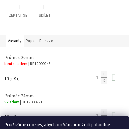
ZEPTAT SE
SDÍLET
Varianty
Popis
Diskuze
Průměr: 20mm
Není skladem
| RP12000245
Do 
149 Kč
Průměr: 24mm
Skladem
| RP12000271
Do 
149 Kč
Používáme cookies, abychom Vám umožnili pohodlné