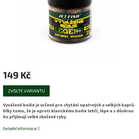
149 Kč
Měrná
ZVOLTE VARIANTU
cena:
Vyvážené boilie je určené pro chytání opatrných a velkých kaprů.
Díky tomu, že je oproti klasickému boilie lehčí, lépe a s důvěrou
ho přijímají velké zkušené ryby.
Detailní informace