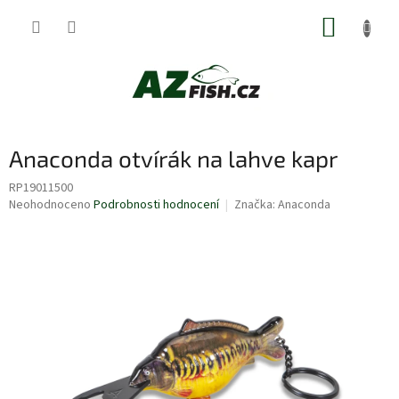
Přejít
NÁKUP
na
obsah
KOŠÍK
Anaconda otvírák na lahve kapr
RP19011500
Průměrné
Neohodnoceno
Podrobnosti hodnocení
Značka:
Anaconda
hodnocení
produktu
je
0,0
z
5
hvězdiček.