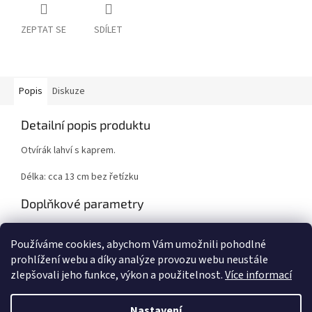
ZEPTAT SE
SDÍLET
Popis
Diskuze
Detailní popis produktu
Otvírák lahví s kaprem.
Délka: cca 13 cm bez řetízku
Doplňkové parametry
Kategorie
:
Ostatní
Používáme cookies, abychom Vám umožnili pohodlné
EAN
:
4039507287795
prohlížení webu a díky analýze provozu webu neustále
zlepšovali jeho funkce, výkon a použitelnost.
Více informací
Z
á
Nastavení