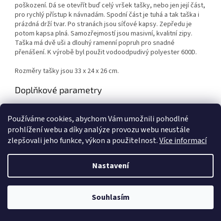
poškození. Dá se otevřít buď celý vršek tašky, nebo jen její část,
pro rychlý přístup k návnadám. Spodní část je tuhá a tak taška i
prázdná drží tvar. Po stranách jsou síťové kapsy. Zepředu je
potom kapsa plná. Samozřejmostí jsou masivní, kvalitní zipy.
Taška má dvě uši a dlouhý ramenní popruh pro snadné
přenášení. K výrobě byl použit vodoodpudivý polyester 600D.
Rozměry tašky jsou 33 x 24 x 26 cm.
Doplňkové parametry
Kategorie
:
Tašky
Používáme cookies, abychom Vám umožnili pohodlné
EAN
:
4039507109882
prohlížení webu a díky analýze provozu webu neustále
zlepšovali jeho funkce, výkon a použitelnost.
Více informací
Z
á
Nastavení
Vytvořil Shoptet
p
a
t
Souhlasím
Copyright 2026
AZFISH.CZ
. Všechna práva vyhrazena.
í