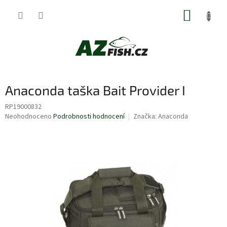
Přejít
NÁKUP
na
obsah
KOŠÍK
Anaconda taška Bait Provider I
RP19000832
Průměrné
Neohodnoceno
Podrobnosti hodnocení
Značka:
Anaconda
hodnocení
produktu
je
0,0
z
5
hvězdiček.