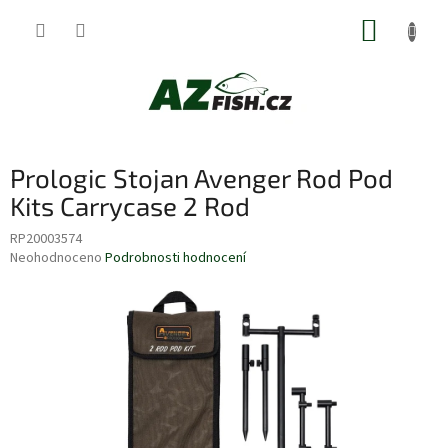
Přejít
NÁKUP
na
obsah
KOŠÍK
Prologic Stojan Avenger Rod Pod
Kits Carrycase 2 Rod
RP20003574
Průměrné
Neohodnoceno
Podrobnosti hodnocení
hodnocení
produktu
je
0,0
z
5
hvězdiček.