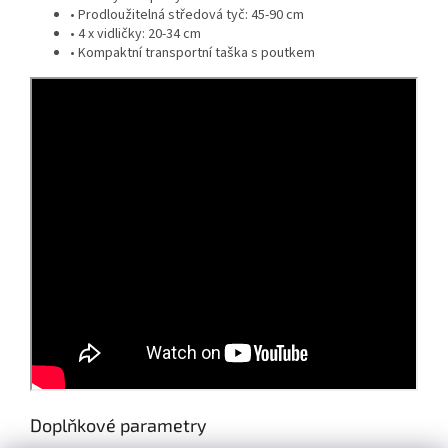
• Prodloužitelná středová tyč: 45-90 cm
• 4 x vidličky: 20-34 cm
• Kompaktní transportní taška s poutkem
Doplňkové parametry