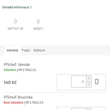
Detailní informace
ZEPTAT SE
SDÍLET
Varianty
Popis
Diskuze
Příchuť: Jahoda
Skladem
| RP17001121
Do 
140 Kč
Příchuť: Brusinka
Není skladem
| RP17001119