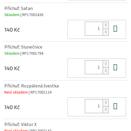
Příchuť: Satan
Skladem
| RP17002436
Do 
140 Kč
Příchuť: Slunečnice
Skladem
| RP17001794
Do 
140 Kč
Příchuť: Rozpálená švestka
Není skladem
| RP17001124
Do 
140 Kč
Příchuť: Viktor X