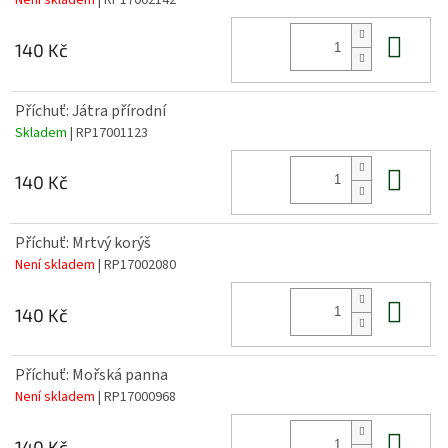
Není skladem
| RP17002142
Do 
140 Kč
Příchuť: Játra přírodní
Skladem
| RP17001123
Do 
140 Kč
Příchuť: Mrtvý korýš
Není skladem
| RP17002080
Do 
140 Kč
Příchuť: Mořská panna
Není skladem
| RP17000968
Do 
140 Kč