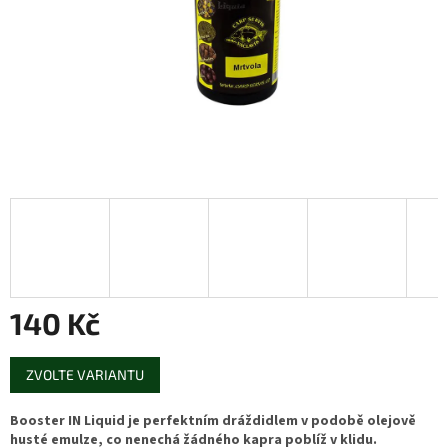
140 Kč
Měrná
ZVOLTE VARIANTU
cena:
Booster IN Liquid je perfektním dráždidlem v podobě olejově
husté emulze, co nenechá žádného kapra poblíž v klidu.