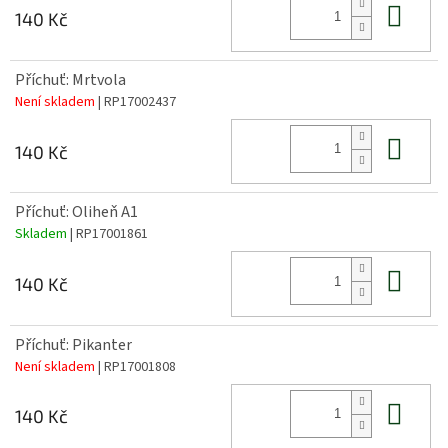
Do 
140 Kč
Příchuť: Mrtvola
Není skladem
| RP17002437
Do 
140 Kč
Příchuť: Oliheň A1
Skladem
| RP17001861
Do 
140 Kč
Příchuť: Pikanter
Není skladem
| RP17001808
Do 
140 Kč