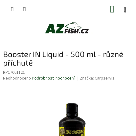
Přejít
NÁKUP
na
obsah
KOŠÍK
Booster IN Liquid - 500 ml - různé
příchutě
RP17001121
Průměrné
Neohodnoceno
Podrobnosti hodnocení
Značka:
Carpservis
hodnocení
produktu
je
0,0
z
5
hvězdiček.