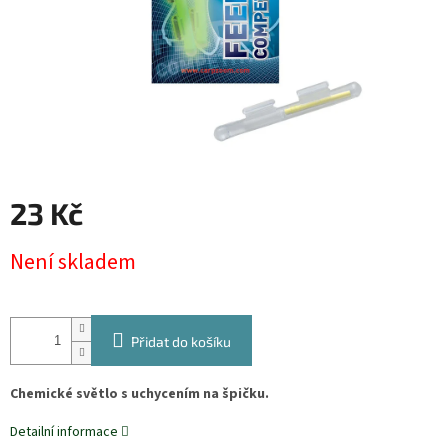
23 Kč
Měrná
Není skladem
cena:
Přidat do košíku
Chemické světlo s uchycením na špičku.
Detailní informace