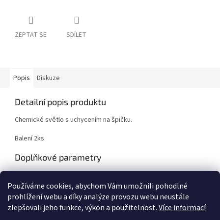
ZEPTAT SE
SDÍLET
Popis
Diskuze
Detailní popis produktu
Chemické světlo s uchycením na špičku.
Balení 2ks
Doplňkové parametry
Kategorie
:
Feeder a Plavaná
Používáme cookies, abychom Vám umožnili pohodlné
EAN
:
5999561838090
prohlížení webu a díky analýze provozu webu neustále
zlepšovali jeho funkce, výkon a použitelnost.
Více informací
Z