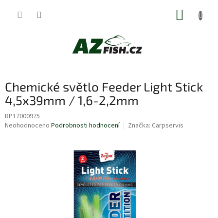
Přejít
NÁKUP
na
obsah
KOŠÍK
Chemické světlo Feeder Light Stick
4,5x39mm / 1,6-2,2mm
RP17000975
Průměrné
Neohodnoceno
Podrobnosti hodnocení
Značka:
Carpservis
hodnocení
produktu
je
0,0
z
5
hvězdiček.