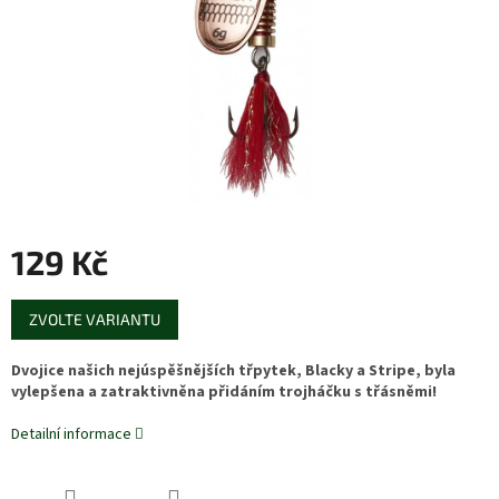
129 Kč
Měrná
ZVOLTE VARIANTU
cena:
Dvojice našich nejúspěšnějších třpytek, Blacky a Stripe, byla
vylepšena a zatraktivněna přidáním trojháčku s třásněmi!
Detailní informace