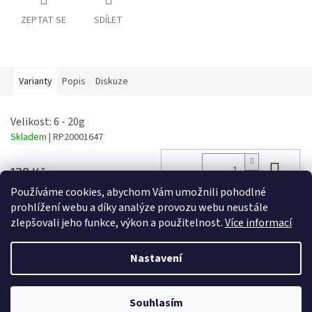
ZEPTAT SE
SDÍLET
Varianty
Popis
Diskuze
Velikost: 6 - 20g
Skladem
| RP20001647
Do 
129 Kč
Používáme cookies, abychom Vám umožnili pohodlné
prohlížení webu a díky analýze provozu webu neustále
zlepšovali jeho funkce, výkon a použitelnost.
Více informací
Z
á
Nastavení
Vytvořil Shoptet
p
a
t
Souhlasím
Copyright 2026
AZFISH.CZ
. Všechna práva vyhrazena.
í