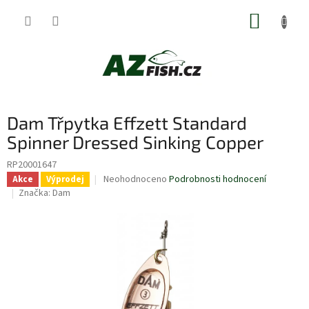
Přejít
NÁKUP
na
obsah
KOŠÍK
Dam Třpytka Effzett Standard
Spinner Dressed Sinking Copper
RP20001647
Průměrné
Neohodnoceno
Podrobnosti hodnocení
Akce
Výprodej
hodnocení
Značka:
Dam
produktu
je
0,0
z
5
hvězdiček.