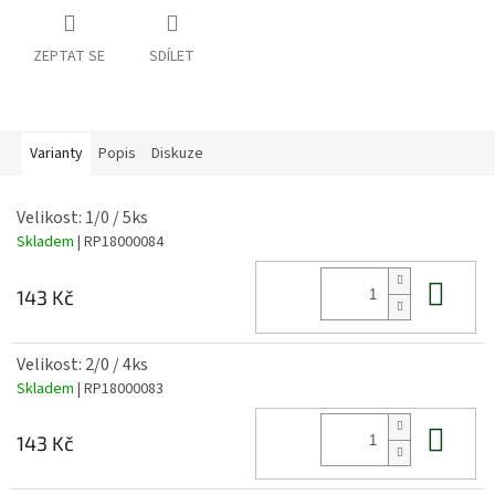
ZEPTAT SE
SDÍLET
Varianty
Popis
Diskuze
Velikost: 1/0 / 5ks
Skladem
| RP18000084
Do 
143 Kč
Velikost: 2/0 / 4ks
Skladem
| RP18000083
Do 
143 Kč