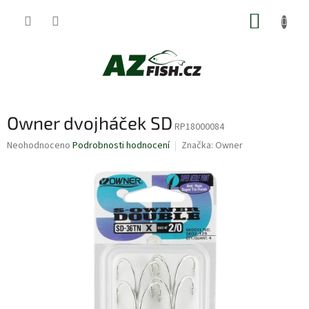
Přejít
NÁKUP
na
obsah
KOŠÍK
Owner dvojháček SD
RP18000084
Průměrné
Neohodnoceno
Podrobnosti hodnocení
Značka:
Owner
hodnocení
produktu
je
0,0
z
5
hvězdiček.