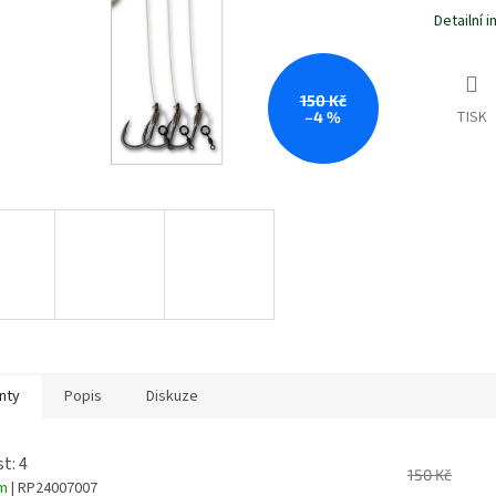
Detailní 
150 Kč
TISK
–4 %
nty
Popis
Diskuze
t: 4
150 Kč
em
| RP24007007