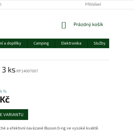
OBNÍCH ÚDAJŮ
Přihlášení
NÁKUPNÍ
Prázdný košík
KOŠÍK
ní a doplňky
Camping
Elektronika
Služby
Ostatní
 3 ks
RP24007007
4 %
 Kč
E VARIANTU
é a efektivní navázané Illusion D-rig ve vysoké kvalitě.