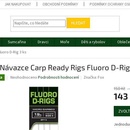
JAK NAKUPOVAT
OBCHODNÍ PODMÍNKY
PODMÍNKY OCHRANY OS
HLEDAT
Sumcařina
Dravci
Moře
Děti a rybolov
Obleče
uoro D-Rig 3 ks
Návazce Carp Ready Rigs Fluoro D-Rig
Průměrné
Neohodnoceno
Podrobnosti hodnocení
Značka:
Fox
ka
hodnocení
produktu
150 Kč
–
je
143
0,0
z
Měrná
5
ZVOLT
cena:
hvězdiček.
Jednoduch