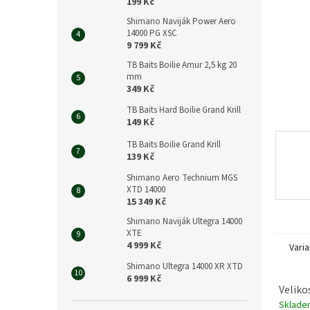
n
199 Kč
e
Shimano Naviják Power Aero
l
14000 PG XSC
9 799 Kč
TB Baits Boilie Amur 2,5 kg 20
mm
349 Kč
TB Baits Hard Boilie Grand Krill
149 Kč
TB Baits Boilie Grand Krill
139 Kč
Shimano Aero Technium MGS
XTD 14000
15 349 Kč
Shimano Naviják Ultegra 14000
XTE
4 999 Kč
Varia
Shimano Ultegra 14000 XR XTD
6 999 Kč
Velikos
Sklad