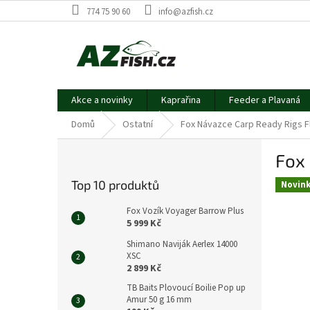
Přejít
774 75 90 60
info@azfish.cz
na
obsah
Akce a novinky
Kaprařina
Feeder a Plavaná
Domů
Ostatní
Fox Návazce Carp Ready Rigs Fl
P
Fox 
o
s
Top 10 produktů
Novin
t
r
Fox Vozík Voyager Barrow Plus
a
5 999 Kč
n
Shimano Naviják Aerlex 14000
n
XSC
í
2 899 Kč
p
TB Baits Plovoucí Boilie Pop up
a
Amur 50 g 16 mm