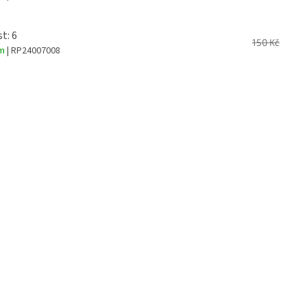
t: 6
150 Kč
em
| RP24007008