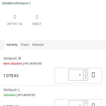
Detailní informace
ZEPTAT SE
SDÍLET
Varianty
Popis
Diskuze
Velikost: M
Není skladem
| RP24006788
Do 
1 079 Kč
Velikost: L
Skladem
| RP24006789
Do 