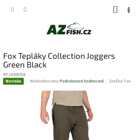
Přejít
NÁKUP
na
obsah
KOŠÍK
Fox Tepláky Collection Joggers
Green Black
RP24006788
Průměrné
Neohodnoceno
Podrobnosti hodnocení
Značka:
Fox
Novinka
hodnocení
produktu
je
0,0
z
5
hvězdiček.