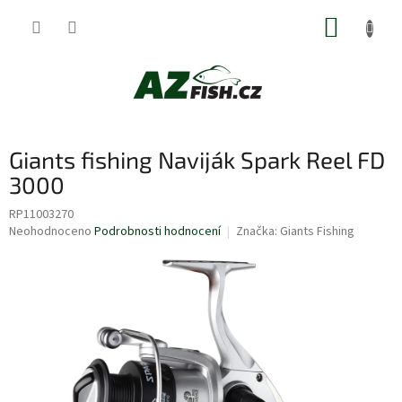
Přejít
NÁKUP
na
obsah
KOŠÍK
Giants fishing Naviják Spark Reel FD
3000
RP11003270
Průměrné
Neohodnoceno
Podrobnosti hodnocení
Značka:
Giants Fishing
hodnocení
produktu
je
0,0
z
5
hvězdiček.