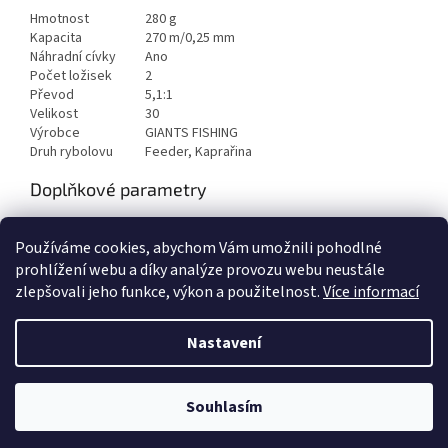
Hmotnost
280 g
Kapacita
270 m/0,25 mm
Náhradní cívky
Ano
Počet ložisek
2
Převod
5,1:1
Velikost
30
Výrobce
GIANTS FISHING
Druh rybolovu
Feeder, Kaprařina
Doplňkové parametry
Kategorie
:
Feeder a Plavaná
Používáme cookies, abychom Vám umožnili pohodlné
EAN
:
8592673110473
prohlížení webu a díky analýze provozu webu neustále
zlepšovali jeho funkce, výkon a použitelnost.
Více informací
Z
á
Nastavení
Vytvořil Shoptet
p
a
t
Souhlasím
Copyright 2026
AZFISH.CZ
. Všechna práva vyhrazena.
í