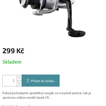
299 Kč
Měrná
Skladem
cena:
Přidat do košíku
Pokud požadujete spolehlivý naviják za rozumné peníze, tak je
správnou volbou model Spark FD.