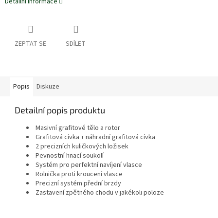
Detailní informace
ZEPTAT SE
SDÍLET
Popis
Diskuze
Detailní popis produktu
Masivní grafitové tělo a rotor
Grafitová cívka + náhradní grafitová cívka
2 precizních kuličkových ložisek
Pevnostní hnací soukolí
Systém pro perfektní navíjení vlasce
Rolnička proti kroucení vlasce
Precizní systém přední brzdy
Zastavení zpětného chodu v jakékoli poloze