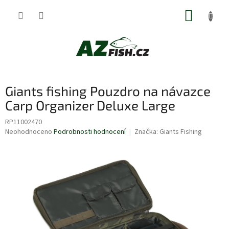
Přejít
NÁKUP
na
obsah
KOŠÍK
Giants fishing Pouzdro na návazce
Carp Organizer Deluxe Large
RP11002470
Průměrné
Neohodnoceno
Podrobnosti hodnocení
Značka:
Giants Fishing
hodnocení
produktu
je
0,0
z
5
hvězdiček.