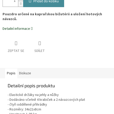
Přidat do košíku
Pouzdro určené na kaprařskou bižutérii a uložení hotových
návazců.
Detailní informace
ZEPTAT SE
SDÍLET
Popis
Diskuze
Detailní popis produktu
- Elastické držáky na jehly a nůžky
- Dodáváno včetně 4 krabiček a 2 návazcových plat
- čtyři oddělené přihrádky
- Rozměry: 34x21x8cm