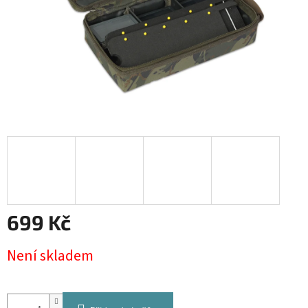
699 Kč
Měrná
Není skladem
cena: