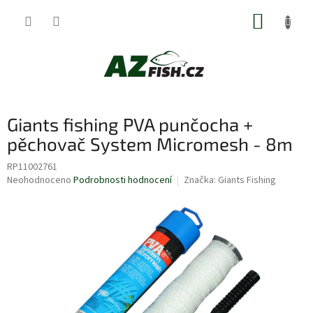
Přejít
NÁKUP
na
obsah
KOŠÍK
Giants fishing PVA punčocha +
pěchovač System Micromesh - 8m
RP11002761
Průměrné
Neohodnoceno
Podrobnosti hodnocení
Značka:
Giants Fishing
hodnocení
produktu
je
0,0
z
5
hvězdiček.