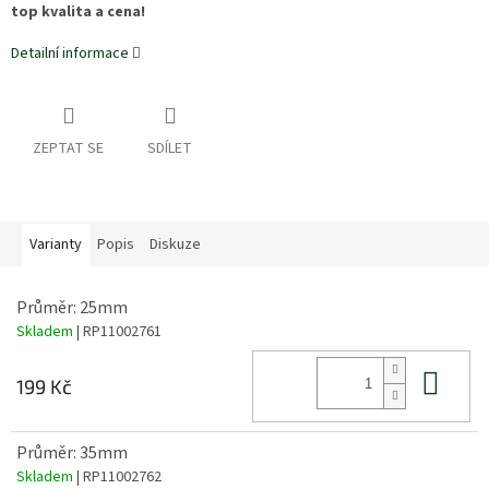
top kvalita a cena!
Detailní informace
ZEPTAT SE
SDÍLET
Varianty
Popis
Diskuze
Průměr: 25mm
Skladem
| RP11002761
Do 
199 Kč
Průměr: 35mm
Skladem
| RP11002762