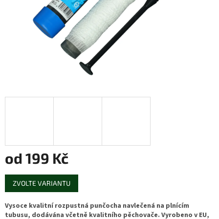
od
199 Kč
Měrná
ZVOLTE VARIANTU
cena:
Vysoce kvalitní rozpustná punčocha navlečená na plnícím
tubusu, dodávána včetně kvalitního pěchovače. Vyrobeno v EU,