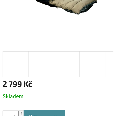
2 799 Kč
Měrná
Skladem
cena: