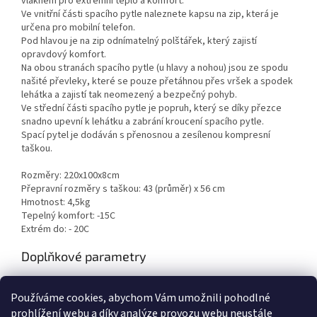
vláknem pro extrémní teplo a komfort.
Ve vnitřní části spacího pytle naleznete kapsu na zip, která je
určena pro mobilní telefon.
Pod hlavou je na zip odnímatelný polštářek, který zajistí
opravdový komfort.
Na obou stranách spacího pytle (u hlavy a nohou) jsou ze spodu
našité převleky, které se pouze přetáhnou přes vršek a spodek
lehátka a zajistí tak neomezený a bezpečný pohyb.
Ve střední části spacího pytle je popruh, který se díky přezce
snadno upevní k lehátku a zabrání kroucení spacího pytle.
Spací pytel je dodáván s přenosnou a zesílenou kompresní
taškou.
Rozměry: 220x100x8cm
Přepravní rozměry s taškou: 43 (průměr) x 56 cm
Hmotnost: 4,5kg
Tepelný komfort: -15C
Extrém do: - 20C
Doplňkové parametry
Kategorie
:
Camping
Používáme cookies, abychom Vám umožnili pohodlné
EAN
:
8592673222046
prohlížení webu a díky analýze provozu webu neustále