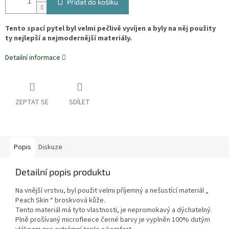
Přidat do košíku
Tento spací pytel byl velmi pečlivě vyvíjen a byly na něj použity
ty nejlepší a nejmodernější materiály.
Detailní informace
ZEPTAT SE
SDÍLET
Popis
Diskuze
Detailní popis produktu
Na vnější vrstvu, byl použit velmi příjemný a nešustící materiál „
Peach Skin “ broskvová kůže.
Tento materiál má tyto vlastnosti, je nepromokavý a dýchatelný.
Plně prošívaný microfleece černé barvy je vyplněn 100% dutým