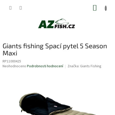
Přejít
NÁKUP
na
obsah
KOŠÍK
Giants fishing Spací pytel 5 Season
Maxi
RP11000425
Průměrné
Neohodnoceno
Podrobnosti hodnocení
Značka:
Giants Fishing
hodnocení
produktu
je
0,0
z
5
hvězdiček.