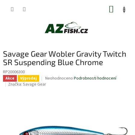
Přejít
NÁKUP
na
obsah
KOŠÍK
Savage Gear Wobler Gravity Twitch
SR Suspending Blue Chrome
RP20006300
Průměrné
Neohodnoceno
Podrobnosti hodnocení
Akce
Výprodej
hodnocení
Značka:
Savage Gear
produktu
je
0,0
z
5
hvězdiček.