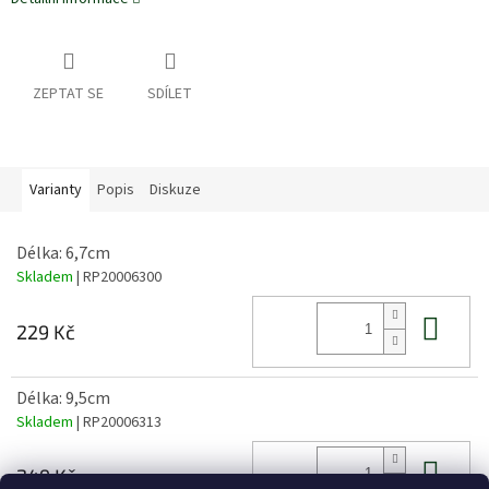
ZEPTAT SE
SDÍLET
Varianty
Popis
Diskuze
Délka: 6,7cm
Skladem
| RP20006300
Do 
229 Kč
Délka: 9,5cm
Skladem
| RP20006313
Do 
249 Kč