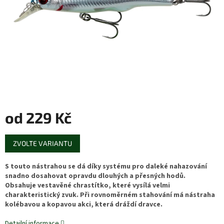
od
229 Kč
Měrná
ZVOLTE VARIANTU
cena:
S touto nástrahou se dá díky systému pro daleké nahazování
snadno dosahovat opravdu dlouhých a přesných hodů.
Obsahuje vestavěné chrastítko, které vysílá velmi
charakteristický zvuk. Při rovnoměrném stahování má nástraha
kolébavou a kopavou akci, která dráždí dravce.
Detailní informace