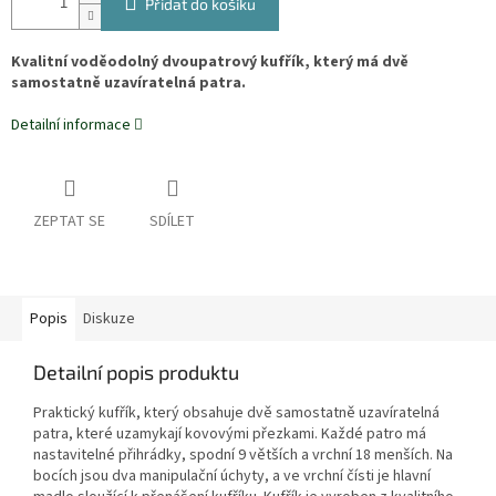
Přidat do košíku
Kvalitní voděodolný dvoupatrový kufřík, který má dvě
samostatně uzavíratelná patra.
Detailní informace
ZEPTAT SE
SDÍLET
Popis
Diskuze
Detailní popis produktu
Praktický kufřík, který obsahuje dvě samostatně uzavíratelná
patra, které uzamykají kovovými přezkami. Každé patro má
nastavitelné přihrádky, spodní 9 větších a vrchní 18 menších. Na
bocích jsou dva manipulační úchyty, a ve vrchní čísti je hlavní