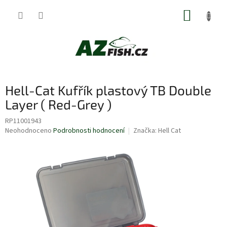
Přejít
NÁKUP
na
obsah
KOŠÍK
Hell-Cat Kufřík plastový TB Double
Layer ( Red-Grey )
RP11001943
Průměrné
Neohodnoceno
Podrobnosti hodnocení
Značka:
Hell Cat
hodnocení
produktu
je
0,0
z
5
hvězdiček.