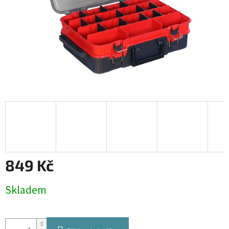
849 Kč
Měrná
Skladem
cena: