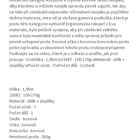
moderním designu. Robustní a stylové kovové sedlo navijáku,
díky kterému si můžete naviják opravdu pevně zajistit, tak aby
se Vám při zdolávání nepovolilo.\nŠroubení navijáku je pojištěno
dvěma maticemi, mezi ně je vložena gumová podložka, která je
prutu této kategorie nutností! Ergonomická rukojeť z Eva
materiálu, byla pečlivě vyvíjena, aby při zdolávání velkého
sumce byla maximálně komfortní a měla správný průměr pro
pevné uchopení prutu. Kovová očka s kovovou koncovkou prutu
potvrzují kvalitu a robustnost tohoto prutu.\n\nDoporučujeme :
Podívejte se na video, které je v odkazu a uvidíte, jak prut
pracuje. \n\nDélka : 1,95m\nZátěž : 100-170g\nMateriál : uhlík +
doplňky\nPočet oček : 7\nPočet dílů : 1\nSedl
Délka : 1,95m
Zátěž : 100-170g
Materiál : uhlík + doplňky
Počet oček : 7
Počet dílů : 1
Sedlo : kovové
Očka : kovové
Koncovka : kovová
Hmotnost prutu : 363g