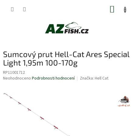
Přejít
NÁKUP
na
obsah
KOŠÍK
Sumcový prut Hell-Cat Ares Special
Light 1,95m 100-170g
RP11001712
Průměrné
Neohodnoceno
Podrobnosti hodnocení
Značka:
Hell Cat
hodnocení
produktu
je
0,0
z
5
hvězdiček.