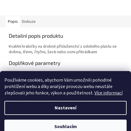
Popis
Diskuze
Detailní popis produktu
Kvalitní krabičky na drobné příslušenství z odolného plastu se
dvěma, třemi, čtyřmi, šesti nebo osmi přihrádkami
Doplňkové parametry
Kategorie
:
Bižuterie
Používáme cookies, abychom Vám umožnili pohodlné
EAN
:
2000020810663
prohlížení webu a díky analýze provozu webu neustále
zlepšovali jeho funkce, výkon a použitelnost.
Více informací
Z
á
Nastavení
Vytvořil Shoptet
p
a
t
Souhlasím
Copyright 2026
AZFISH.CZ
. Všechna práva vyhrazena.
í