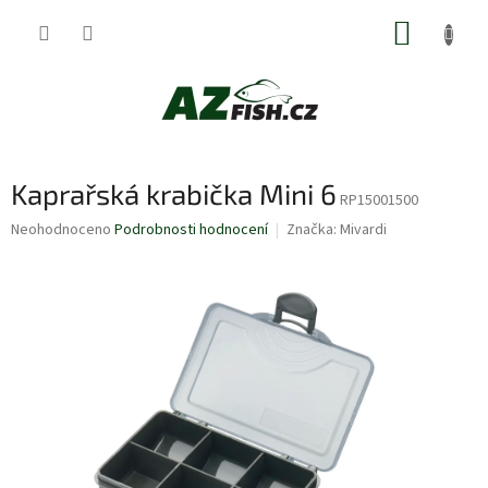
Přejít
NÁKUP
na
obsah
KOŠÍK
Kaprařská krabička Mini 6
RP15001500
Průměrné
Neohodnoceno
Podrobnosti hodnocení
Značka:
Mivardi
hodnocení
produktu
je
0,0
z
5
hvězdiček.