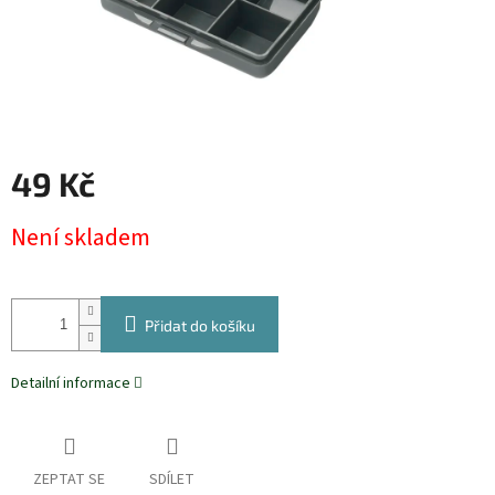
49 Kč
Měrná
Není skladem
cena:
Přidat do košíku
Detailní informace
ZEPTAT SE
SDÍLET