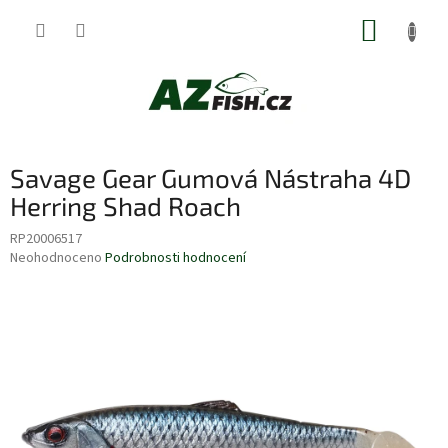
Přejít
NÁKUP
na
obsah
KOŠÍK
Savage Gear Gumová Nástraha 4D
Herring Shad Roach
RP20006517
Průměrné
Neohodnoceno
Podrobnosti hodnocení
hodnocení
produktu
je
0,0
z
5
hvězdiček.