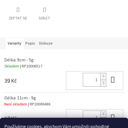
ZEPTAT SE
SDÍLET
Varianty
Popis
Diskuze
Délka: 9cm - 5g
Skladem
| RP20006517
Do 
39 Kč
Délka: 11cm - 9g
Není skladem
| RP20006486
Do 
47 Kč
Používáme cookies, abychom Vám umožnili pohodlné