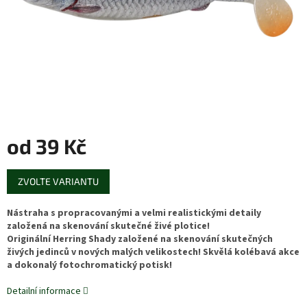
od
39 Kč
Měrná
ZVOLTE VARIANTU
cena:
Nástraha s propracovanými a velmi realistickými detaily
založená na skenování skutečné živé plotice!
Originální Herring Shady založené na skenování skutečných
živých jedinců v nových malých velikostech! Skvělá kolébavá akce
a dokonalý fotochromatický potisk!
Detailní informace