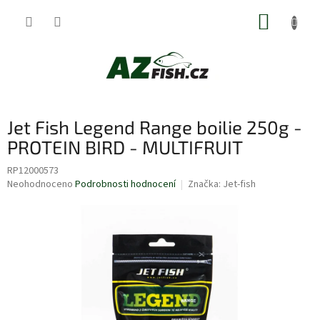
Přejít
NÁKUP
na
obsah
KOŠÍK
Jet Fish Legend Range boilie 250g -
PROTEIN BIRD - MULTIFRUIT
RP12000573
Průměrné
Neohodnoceno
Podrobnosti hodnocení
Značka:
Jet-fish
hodnocení
produktu
je
0,0
z
5
hvězdiček.