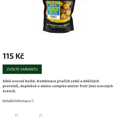
115 Kč
Měrná
ZVOLTE VARIANTU
cena:
Silně ovocné boilie. Kombinace ptačích zobů a mléčných
proteinů, doplněná o amino complex winter fruit (mix ovocných
esencí).
Detailní informace