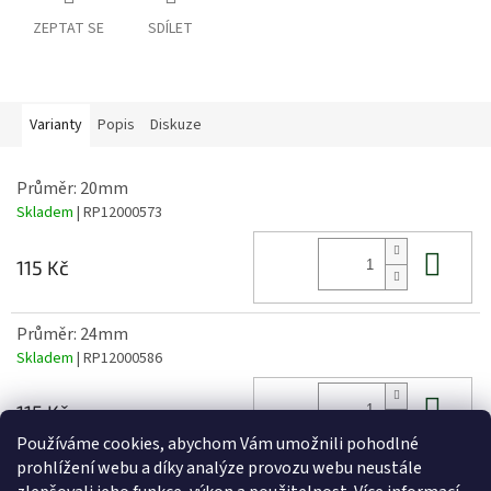
ZEPTAT SE
SDÍLET
Varianty
Popis
Diskuze
Průměr: 20mm
Skladem
| RP12000573
Do 
115 Kč
Průměr: 24mm
Skladem
| RP12000586
Do 
115 Kč
Používáme cookies, abychom Vám umožnili pohodlné
prohlížení webu a díky analýze provozu webu neustále