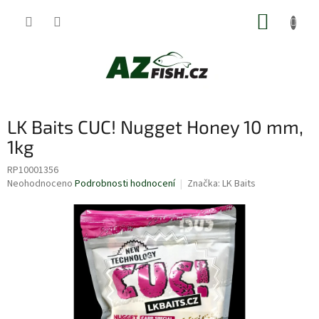
Přejít
NÁKUP
na
obsah
KOŠÍK
LK Baits CUC! Nugget Honey 10 mm,
1kg
RP10001356
Průměrné
Neohodnoceno
Podrobnosti hodnocení
Značka:
LK Baits
hodnocení
produktu
je
0,0
z
5
hvězdiček.