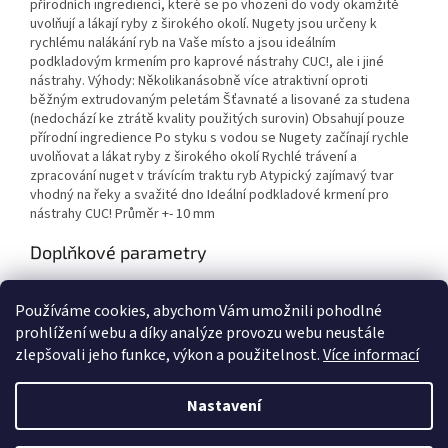
přírodních ingrediencí, které se po vhození do vody okamžitě
uvolňují a lákají ryby z širokého okolí. Nugety jsou určeny k
rychlému nalákání ryb na Vaše místo a jsou ideálním
podkladovým krmením pro kaprové nástrahy CUC!, ale i jiné
nástrahy. Výhody: Několikanásobně více atraktivní oproti
běžným extrudovaným peletám Šťavnaté a lisované za studena
(nedochází ke ztrátě kvality použitých surovin) Obsahují pouze
přírodní ingredience Po styku s vodou se Nugety začínají rychle
uvolňovat a lákat ryby z širokého okolí Rychlé trávení a
zpracování nuget v trávícím traktu ryb Atypický zajímavý tvar
vhodný na řeky a svažité dno Ideální podkladové krmení pro
nástrahy CUC! Průměr +- 10 mm
Doplňkové parametry
Kategorie
:
Nástrahy
Používáme cookies, abychom Vám umožnili pohodlné
EAN
:
8595602021826
prohlížení webu a díky analýze provozu webu neustále
zlepšovali jeho funkce, výkon a použitelnost.
Více informací
Z
á
Nastavení
Vytvořil Shoptet
p
a