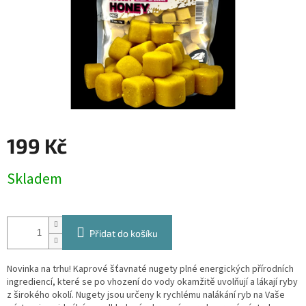
199 Kč
Měrná
Skladem
cena:
Přidat do košíku
Novinka na trhu! Kaprové šťavnaté nugety plné energických přírodních
ingrediencí, které se po vhození do vody okamžitě uvolňují a lákají ryby
z širokého okolí. Nugety jsou určeny k rychlému nalákání ryb na Vaše