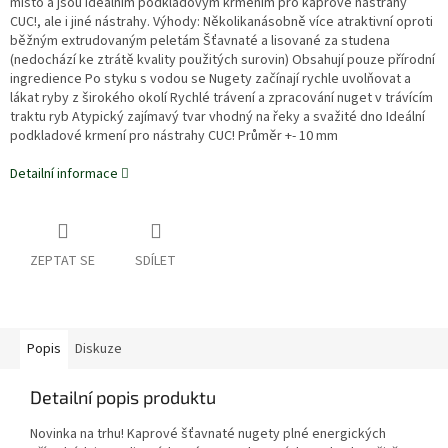
místo a jsou ideálním podkladovým krmením pro kaprové nástrahy
CUC!, ale i jiné nástrahy. Výhody: Několikanásobně více atraktivní oproti
běžným extrudovaným peletám Šťavnaté a lisované za studena
(nedochází ke ztrátě kvality použitých surovin) Obsahují pouze přírodní
ingredience Po styku s vodou se Nugety začínají rychle uvolňovat a
lákat ryby z širokého okolí Rychlé trávení a zpracování nuget v trávícím
traktu ryb Atypický zajímavý tvar vhodný na řeky a svažité dno Ideální
podkladové krmení pro nástrahy CUC! Průměr +- 10 mm
Detailní informace
ZEPTAT SE
SDÍLET
Popis
Diskuze
Detailní popis produktu
Novinka na trhu! Kaprové šťavnaté nugety plné energických