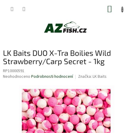
Přejít
NÁKUP
na
obsah
KOŠÍK
LK Baits DUO X-Tra Boilies Wild
Strawberry/Carp Secret - 1kg
RP10000591
Průměrné
Neohodnoceno
Podrobnosti hodnocení
Značka:
LK Baits
hodnocení
produktu
je
0,0
z
5
hvězdiček.