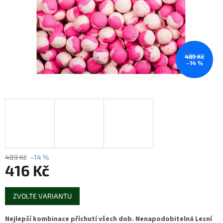
489 Kč
–14 %
489 Kč
–14 %
416 Kč
Měrná
ZVOLTE VARIANTU
cena:
Nejlepší kombinace příchutí všech dob. Nenapodobitelná Lesní