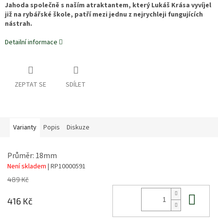
Jahoda společně s naším atraktantem, který Lukáš Krása vyvíjel
již na rybářské škole, patří mezi jednu z nejrychleji fungujících
nástrah.
Detailní informace
ZEPTAT SE
SDÍLET
Varianty
Popis
Diskuze
Průměr: 18mm
Není skladem
| RP10000591
489 Kč
Do 
416 Kč